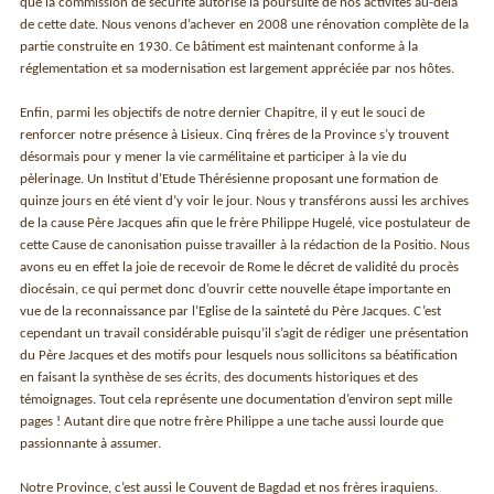
que la commission de sécurité autorise la poursuite de nos activités au-delà
de cette date. Nous venons d’achever en 2008 une rénovation complète de la
partie construite en 1930. Ce bâtiment est maintenant conforme à la
réglementation et sa modernisation est largement appréciée par nos hôtes.
Enfin, parmi les objectifs de notre dernier Chapitre, il y eut le souci de
renforcer notre présence à Lisieux. Cinq frères de la Province s’y trouvent
désormais pour y mener la vie carmélitaine et participer à la vie du
pèlerinage. Un Institut d’Etude Thérésienne proposant une formation de
quinze jours en été vient d’y voir le jour. Nous y transférons aussi les archives
de la cause Père Jacques afin que le frère Philippe Hugelé, vice postulateur de
cette Cause de canonisation puisse travailler à la rédaction de la Positio. Nous
avons eu en effet la joie de recevoir de Rome le décret de validité du procès
diocésain, ce qui permet donc d’ouvrir cette nouvelle étape importante en
vue de la reconnaissance par l’Eglise de la sainteté du Père Jacques. C’est
cependant un travail considérable puisqu’il s’agit de rédiger une présentation
du Père Jacques et des motifs pour lesquels nous sollicitons sa béatification
en faisant la synthèse de ses écrits, des documents historiques et des
témoignages. Tout cela représente une documentation d’environ sept mille
pages ! Autant dire que notre frère Philippe a une tache aussi lourde que
passionnante à assumer.
Notre Province, c’est aussi le Couvent de Bagdad et nos frères iraquiens.