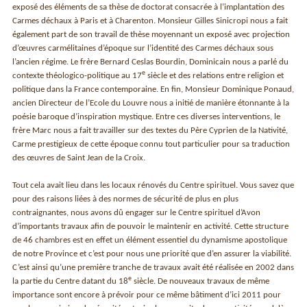
exposé des éléments de sa thèse de doctorat consacrée à l’implantation des
Carmes déchaux à Paris et à Charenton. Monsieur Gilles Sinicropi nous a fait
également part de son travail de thèse moyennant un exposé avec projection
d’œuvres carmélitaines d’époque sur l’identité des Carmes déchaux sous
l’ancien régime. Le frère Bernard Ceslas Bourdin, Dominicain nous a parlé du
e
contexte théologico-politique au 17
siècle et des relations entre religion et
politique dans la France contemporaine. En fin, Monsieur Dominique Ponaud,
ancien Directeur de l’Ecole du Louvre nous a initié de manière étonnante à la
poésie baroque d’inspiration mystique. Entre ces diverses interventions, le
frère Marc nous a fait travailler sur des textes du Père Cyprien de la Nativité,
Carme prestigieux de cette époque connu tout particulier pour sa traduction
des œuvres de Saint Jean de la Croix.
Tout cela avait lieu dans les locaux rénovés du Centre spirituel. Vous savez que
pour des raisons liées à des normes de sécurité de plus en plus
contraignantes, nous avons dû engager sur le Centre spirituel d’Avon
d’importants travaux afin de pouvoir le maintenir en activité. Cette structure
de 46 chambres est en effet un élément essentiel du dynamisme apostolique
de notre Province et c’est pour nous une priorité que d’en assurer la viabilité.
C’est ainsi qu’une première tranche de travaux avait été réalisée en 2002 dans
e
la partie du Centre datant du 18
siècle. De nouveaux travaux de même
importance sont encore à prévoir pour ce même bâtiment d’ici 2011 pour