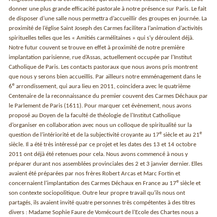
donner une plus grande efficacité pastorale à notre présence sur Paris. Le fait
de disposer d’une salle nous permettra d’accueillir des groupes en journée. La
proximité de l’église Saint Joseph des Carmes facilitera l’animation d’activités
spirituelles telles que les « Amitiés carmélitaines » qui s’y déroulent déjà.
Notre futur couvent se trouve en effet à proximité de notre première
implantation parisienne, rue d’Assas, actuellement occupée par l’Institut
Catholique de Paris. Les contacts pastoraux que nous avons pris montrent
que nous y serons bien accueillis. Par ailleurs notre emménagement dans le
e
6
arrondissement, qui aura lieu en 2011, coïncidera avec le quatrième
Centenaire de la reconnaissance du premier couvent des Carmes Déchaux par
le Parlement de Paris (1611). Pour marquer cet évènement, nous avons
proposé au Doyen de la faculté de théologie de l’Institut Catholique
d’organiser en collaboration avec nous un colloque de spiritualité sur la
e
e
question de l’intériorité et de la subjectivité croyante au 17
siècle et au 21
siècle. Il a été très intéressé par ce projet et les dates des 13 et 14 octobre
2011 ont déjà été retenues pour cela. Nous avons commencé à nous y
préparer durant nos assemblées provinciales des 2 et 3 janvier dernier. Elles
avaient été préparées par nos frères Robert Arcas et Marc Fortin et
e
concernaient l’implantation des Carmes Déchaux en France au 17
siècle et
son contexte sociopolitique. Outre leur propre travail qu’ils nous ont
partagés, ils avaient invité quatre personnes très compétentes à des titres
divers : Madame Sophie Faure de Vomécourt de l’Ecole des Chartes nous a