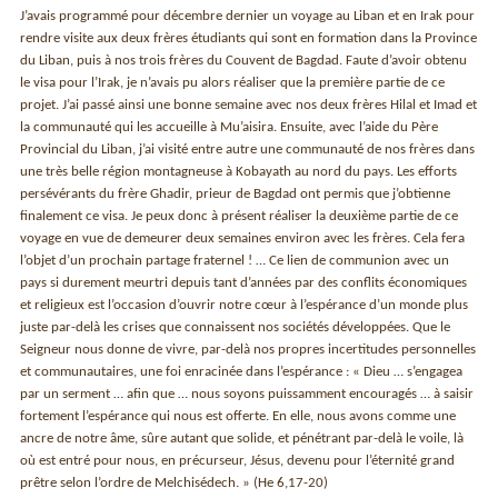
J’avais programmé pour décembre dernier un voyage au Liban et en Irak pour
rendre visite aux deux frères étudiants qui sont en formation dans la Province
du Liban, puis à nos trois frères du Couvent de Bagdad. Faute d’avoir obtenu
le visa pour l’Irak, je n’avais pu alors réaliser que la première partie de ce
projet. J’ai passé ainsi une bonne semaine avec nos deux frères Hilal et Imad et
la communauté qui les accueille à Mu’aisira. Ensuite, avec l’aide du Père
Provincial du Liban, j’ai visité entre autre une communauté de nos frères dans
une très belle région montagneuse à Kobayath au nord du pays. Les efforts
persévérants du frère Ghadir, prieur de Bagdad ont permis que j’obtienne
finalement ce visa. Je peux donc à présent réaliser la deuxième partie de ce
voyage en vue de demeurer deux semaines environ avec les frères. Cela fera
l’objet d’un prochain partage fraternel ! … Ce lien de communion avec un
pays si durement meurtri depuis tant d’années par des conflits économiques
et religieux est l’occasion d’ouvrir notre cœur à l’espérance d’un monde plus
juste par-delà les crises que connaissent nos sociétés développées. Que le
Seigneur nous donne de vivre, par-delà nos propres incertitudes personnelles
et communautaires, une foi enracinée dans l’espérance : « Dieu … s’engagea
par un serment … afin que … nous soyons puissamment encouragés … à saisir
fortement l’espérance qui nous est offerte. En elle, nous avons comme une
ancre de notre âme, sûre autant que solide, et pénétrant par-delà le voile, là
où est entré pour nous, en précurseur, Jésus, devenu pour l’éternité grand
prêtre selon l’ordre de Melchisédech. » (He 6,17-20)