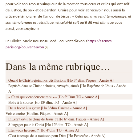
pour voir son amour vainqueur de la mort en tous ceux et celles qui ont soif
de justice, de paix et de pardon. Croire pour voir et recevoir nous aussi la
grâce de témoigner de l’amour de Jésus : «
Celui qui a vu rend témoignage, et
son témoignage est véridique ; et celui-là sait qu’il dit vrai afin que vous
aussi, vous croyiez
. »
Fr. Olivier-Marie Rousseau, ocd - couvent d’Avon >
https://carmes-
paris.org/couvent-avon
Dans la même rubrique…
Quand le Christ rejoint nos désillusions [Ho 3° dim. Pâques - Année A]
Baptisés dans le Christ : choisis, envoyés, aimés [Ho Baptême de Jésus - Année
A]
e
« Celui qui vient derrière moi » - [Ho 2
Dim TO - Année A]
e
Boire à la source [Ho 18
dim. TO - Année A]
De la honte à la gloire [Ho 3°dim Carême - Année A]
Voir et croire [Ho dim. Pâques - Année A]
L’Esprit est-il le clone de Jésus ? [Ho 6° dim. Pâques - Année A]
e
S’engager pour le Christ [Ho 12
dim. TO - Année A]
Etes-vous heureux ? [Ho 4°dim TO - Année A]
C’est le temps de la moisson pour Dieu [Ho Pentecôte - Année A]