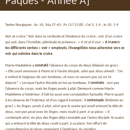
Pâques - Année A]
Textes liturgiques : Ac 10, 34a.37-43 ; Ps 117 (118) ; Col 3, 1-4 ; Jn 20, 1-9
Voir et croire ! Voir dans la certitude et l’évidence du croire ; voir d’un croire
qui soit, dans l’invisible, plénitude et présence : «
Il vit et il crut
. »
A travers
les différents verbes « voir » employés, l’évangéliste nous achemine vers ce
voir qui culmine dans le croire
.
Marie-Madeleine a
constaté
l’absence du corps de Jésus (
blépein
en grec) :
«
Elle court annoncer à Pierre et à l’autre disciple, celui que Jésus aimait : “On
a enlevé le Seigneur de son tombeau, et nous ne savons pas où on l’a
déposé
.” » Lorsque l’autre disciple arrive au tombeau, il
constate
, non pas
l’absence du corps, mais les linges posés à plat. Demeuré comme Marie-
Madeleine à l’extérieur, il fait lui aussi une constatation factuelle. Pierre quant
à lui observe de l’intérieur et d’un regard insistant ; il
contemple
(
théôrein
en
grec) «
les linges, posés à plat, ainsi que le suaire qui avait entouré la tête de
Jésus, non pas posé avec les linges, mais roulé à part, à sa place
. » Il
contemple ainsi, en plus des linges déjà constatés par l’autre disciple, le suaire
qui a entouré la tête de Jésus roulé à part, à sa place. Son effort de
compréhension le laisse cependant à l’extérieur du mystère.