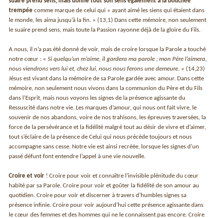
suaire prend sens, mais donne tout son sens également à la bouchée
trempée
comme marque de celui qui « ayant aimé les siens qui étaient dans
le monde, les aima jusqu’à la fin. » (13,1) Dans cette mémoire, non seulement
le suaire prend sens, mais toute la Passion rayonne déjà de la gloire du Fils.
A nous, il n’a pas été donné de voir, mais de croire lorsque la Parole a touché
notre cœur : «
Si quelqu’un m’aime, il gardera ma parole ; mon Père l’aimera,
nous viendrons vers lui et, chez lui, nous nous ferons une demeure
. » (14,23)
Jésus est vivant dans la mémoire de sa Parole gardée avec amour. Dans cette
mémoire, non seulement nous vivons dans la communion du Père et du Fils
dans l’Esprit, mais nous voyons les signes de la présence agissante du
Ressuscité dans notre vie. Les marques d’amour, qui nous ont fait vivre, le
souvenir de nos abandons, voire de nos trahisons, les épreuves traversées, la
force de la persévérance et la fidélité malgré tout au désir de vivre et d’aimer,
tout s’éclaire de la présence de Celui qui nous précède toujours et nous
accompagne sans cesse. Notre vie est ainsi recréée, lorsque les signes d’un
passé défunt font entendre l’appel à une vie nouvelle.
Croire et voir
! Croire pour voir et connaître l’invisible plénitude du cœur
habité par sa Parole. Croire pour voir et goûter la fidélité de son amour au
quotidien. Croire pour voir et discerner à travers d’humbles signes sa
présence infinie. Croire pour voir aujourd’hui cette présence agissante dans
le cœur des femmes et des hommes qui ne le connaissent pas encore. Croire