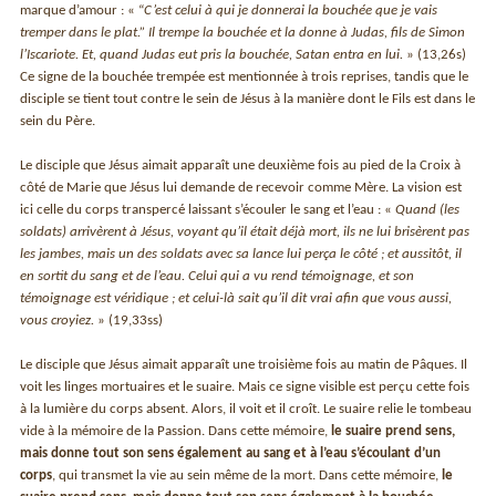
marque d’amour : « “
C’est celui à qui je donnerai la bouchée que je vais
tremper dans le plat.” Il trempe la bouchée et la donne à Judas, fils de Simon
l’Iscariote. Et, quand Judas eut pris la bouchée, Satan entra en lui.
» (13,26s)
Ce signe de la bouchée trempée est mentionnée à trois reprises, tandis que le
disciple se tient tout contre le sein de Jésus à la manière dont le Fils est dans le
sein du Père.
Le disciple que Jésus aimait apparaît une deuxième fois au pied de la Croix à
côté de Marie que Jésus lui demande de recevoir comme Mère. La vision est
ici celle du corps transpercé laissant s’écouler le sang et l’eau : «
Quand (les
soldats) arrivèrent à Jésus, voyant qu’il était déjà mort, ils ne lui brisèrent pas
les jambes, mais un des soldats avec sa lance lui perça le côté ; et aussitôt, il
en sortit du sang et de l’eau. Celui qui a vu rend témoignage, et son
témoignage est véridique ; et celui-là sait qu’il dit vrai afin que vous aussi,
vous croyiez.
» (19,33ss)
Le disciple que Jésus aimait apparaît une troisième fois au matin de Pâques. Il
voit les linges mortuaires et le suaire. Mais ce signe visible est perçu cette fois
à la lumière du corps absent. Alors, il voit et il croît. Le suaire relie le tombeau
vide à la mémoire de la Passion. Dans cette mémoire,
le suaire prend sens,
mais donne tout son sens également au sang et à l’eau s’écoulant d’un
corps
, qui transmet la vie au sein même de la mort. Dans cette mémoire,
le