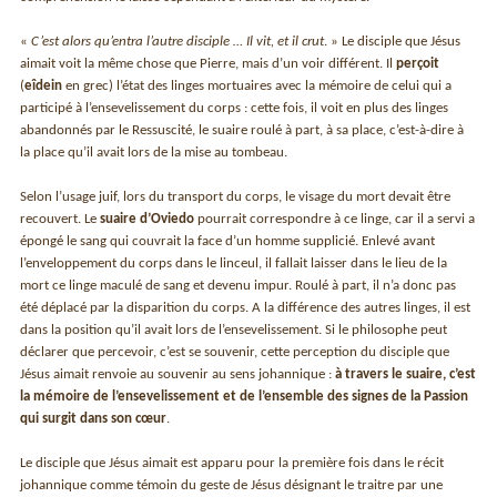
«
C’est alors qu’entra l’autre disciple … Il vit, et il crut
. » Le disciple que Jésus
aimait voit la même chose que Pierre, mais d’un voir différent. Il
perçoit
(
eîdein
en grec) l’état des linges mortuaires avec la mémoire de celui qui a
participé à l’ensevelissement du corps : cette fois, il voit en plus des linges
abandonnés par le Ressuscité, le suaire roulé à part, à sa place, c’est-à-dire à
la place qu’il avait lors de la mise au tombeau.
Selon l’usage juif, lors du transport du corps, le visage du mort devait être
recouvert. Le
suaire d’Oviedo
pourrait correspondre à ce linge, car il a servi a
épongé le sang qui couvrait la face d’un homme supplicié. Enlevé avant
l’enveloppement du corps dans le linceul, il fallait laisser dans le lieu de la
mort ce linge maculé de sang et devenu impur. Roulé à part, il n’a donc pas
été déplacé par la disparition du corps. A la différence des autres linges, il est
dans la position qu’il avait lors de l’ensevelissement. Si le philosophe peut
déclarer que percevoir, c’est se souvenir, cette perception du disciple que
Jésus aimait renvoie au souvenir au sens johannique :
à travers le suaire, c’est
la mémoire de l’ensevelissement et de l’ensemble des signes de la Passion
qui surgit dans son cœur
.
Le disciple que Jésus aimait est apparu pour la première fois dans le récit
johannique comme témoin du geste de Jésus désignant le traitre par une