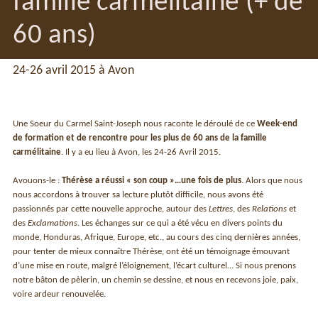
famille carmélitaine (+ de
60 ans)
24-26 avril 2015 à Avon
Une Soeur du Carmel Saint-Joseph nous raconte le déroulé de ce
Week-end
de formation et de rencontre pour les plus de 60 ans de la famille
carmélitaine
. Il y a eu lieu à Avon, les 24-26 Avril 2015.
Avouons-le :
Thérèse a réussi « son coup »…une fois de plus
. Alors que nous
nous accordons à trouver sa lecture plutôt difficile, nous avons été
passionnés par cette nouvelle approche, autour des
Lettres
, des
Relations
et
des
Exclamations
. Les échanges sur ce qui a été vécu en divers points du
monde, Honduras, Afrique, Europe, etc., au cours des cinq dernières années,
pour tenter de mieux connaître Thérèse, ont été un témoignage émouvant
d’une mise en route, malgré l’éloignement, l’écart culturel… Si nous prenons
notre bâton de pèlerin, un chemin se dessine, et nous en recevons joie, paix,
voire ardeur renouvelée.