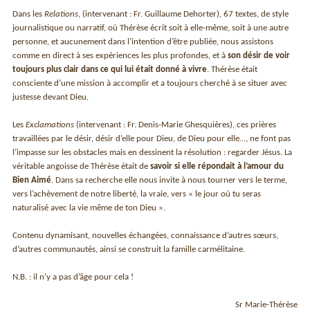
Dans les
Relations
, (intervenant : Fr. Guillaume Dehorter), 67 textes, de style
journalistique ou narratif, où Thérèse écrit soit à elle-même, soit à une autre
personne, et aucunement dans l’intention d’être publiée, nous assistons
comme en direct à ses expériences les plus profondes, et à
son désir de voir
toujours plus clair dans ce qui lui était donné à vivre
. Thérèse était
consciente d’une mission à accomplir et a toujours cherché à se situer avec
justesse devant Dieu.
Les
Exclamations
(intervenant : Fr. Denis-Marie Ghesquières), ces prières
travaillées par le désir, désir d’elle pour Dieu, de Dieu pour elle…, ne font pas
l’impasse sur les obstacles mais en dessinent la résolution : regarder Jésus. La
véritable angoisse de Thérèse était de
savoir si elle répondait à l’amour du
Bien Aimé
. Dans sa recherche elle nous invite à nous tourner vers le terme,
vers l’achèvement de notre liberté, la vraie, vers « le jour où tu seras
naturalisé avec la vie même de ton Dieu ».
Contenu dynamisant, nouvelles échangées, connaissance d’autres sœurs,
d’autres communautés, ainsi se construit la famille carmélitaine.
N.B. : il n’y a pas d’âge pour cela !
Sr Marie-Thérèse