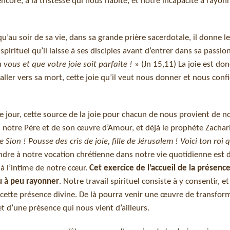
core, à la tristesse qui nous habite, et notre incapacité à rayonn
squ’au soir de sa vie, dans sa grande prière sacerdotale, il donne l
 spirituel qu’il laisse à ses disciples avant d’entrer dans sa passio
 vous et que votre joie soit parfaite !
» (Jn 15,11) La joie est don
’aller vers sa mort, cette joie qu’il veut nous donner et nous confi
e jour, cette source de la joie pour chacun de nous provient de n
eu notre Père et de son œuvre d’Amour, et déjà le prophète Zachar
de Sion ! Pousse des cris de joie, fille de Jérusalem ! Voici ton roi 
dre à notre vocation chrétienne dans notre vie quotidienne est d
 à l’intime de notre cœur.
Cet exercice de l’accueil de la présenc
u à peu rayonner
. Notre travail spirituel consiste à y consentir, e
 à cette présence divine. De là pourra venir une œuvre de transfor
t d’une présence qui nous vient d’ailleurs.