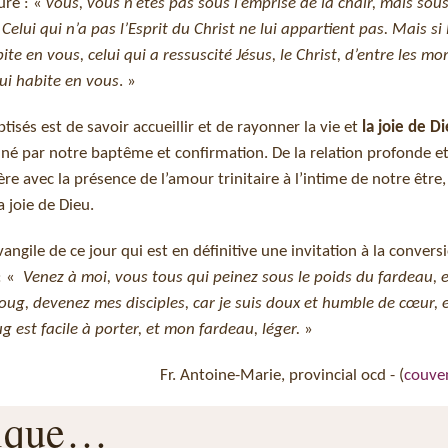
ure : «
vous, vous n’êtes pas sous l’emprise de la chair, mais sous
 Celui qui n’a pas l’Esprit du Christ ne lui appartient pas. Mais si 
bite en vous, celui qui a ressuscité Jésus, le Christ, d’entre les m
qui habite en vous
. »
sés est de savoir accueillir et de rayonner la vie et
la joie de D
né par notre baptême et confirmation. De la relation profonde e
e avec la présence de l’amour trinitaire à l’intime de notre être,
a joie de Dieu.
ngile de ce jour qui est en définitive une invitation à la convers
: «
Venez à moi, vous tous qui peinez sous le poids du fardeau, e
oug, devenez mes disciples, car je suis doux et humble de cœur, 
 est facile à porter, et mon fardeau, léger.
»
Fr. Antoine-Marie, provincial ocd - (
couve
rique…