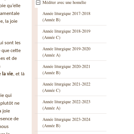
Méditer avec une homélie
oie qu’elle
Année liturgique 2017-2018
ndamentale
(Année B)
, la joie
Année liturgique 2018-2019
(Année C)
ui sont les
Année liturgique 2019-2020
e que cette
(Année A)
mes et de
Année liturgique 2020-2021
s
(Année B)
 la vie
, et là
Année liturgique 2021-2022
(Année C)
ie qui
Année liturgique 2022-2023
 plutôt ne
(Année A)
a joie
ésence de
Année liturgique 2023-2024
(Année B)
 nous