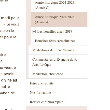
er la
Année liturgique 2024-2025
(Année C)
Année liturgique 2025-2026
e motif pour
(Année A)
n : «
Je vous
c bien le
Les homélies avant 2017
er pour la
Homélies fêtes carmélitaines
Méditations du Frère Yannick
otre
Commentaires d’Évangile du P.
ie
Jean Lévêque
qui vient à
Méditation chrétienne
e savoir
e divine au
Faire une retraite
t notre
Nos formations
mation de
Revues et bibliographie