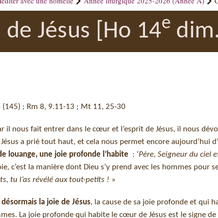
éditer avec une homélie
Année liturgique 2025-2026 (Année A)
C
e
e de Jésus [Ho 14
dim.
44 (145) ; Rm 8, 9.11-13 ; Mt 11, 25-30
r il nous fait entrer dans le cœur et l’esprit de Jésus, il nous dévo
-là Jésus a prié tout haut, et cela nous permet encore aujourd’hui d
 de louange, une joie profonde l’habite
: ‘
Père, Seigneur du ciel e
a joie, c’est la manière dont Dieu s’y prend avec les hommes pour se
, tu l’as révélé aux tout-petits !
»
désormais la joie de Jésus
, la cause de sa joie profonde et qui h
s. La joie profonde qui habite le cœur de Jésus est le signe de 