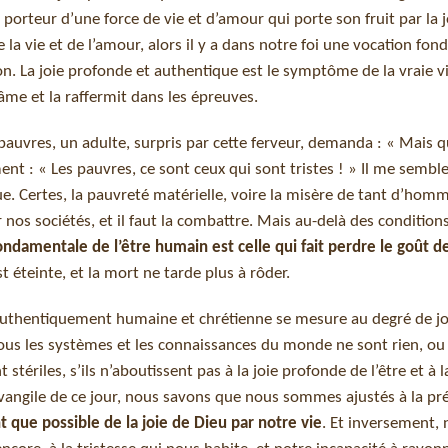
t porteur d’une force de vie et d’amour qui porte son fruit par la j
e la vie et de l’amour, alors il y a dans notre foi une vocation fo
on. La joie profonde et authentique est le symptôme de la vraie vie
 l’âme et la raffermit dans les épreuves.
 pauvres, un adulte, surpris par cette ferveur, demanda : « Mais q
ent : « Les pauvres, ce sont ceux qui sont tristes ! » Il me sembl
e. Certes, la pauvreté matérielle, voire la misère de tant d’hom
nos sociétés, et il faut la combattre. Mais au-delà des condition
ondamentale de l’être humain est celle qui fait perdre le goût de
st éteinte, et la mort ne tarde plus à rôder.
ie authentiquement humaine et chrétienne se mesure au degré de jo
, tous les systèmes et les connaissances du monde ne sont rien, ou
t stériles, s’ils n’aboutissent pas à la joie profonde de l’être et à l
angile de ce jour, nous savons que nous sommes ajustés à la pr
 que possible de la joie de Dieu par notre vie
. Et inversement,