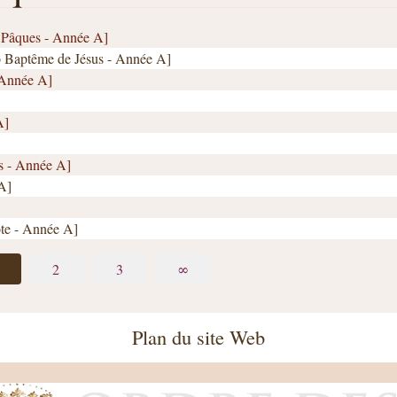
. Pâques - Année A]
Ho Baptême de Jésus - Année A]
Année A]
A]
es - Année A]
A]
ôte - Année A]
2
3
∞
Plan du site Web