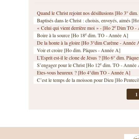
Quand le Christ rejoint nos désillusions [Ho 3° dim
Baptisés dans le Christ : choisis, envoyés, aimés [
e
« Celui qui vient derrière moi » - [Ho 2
Dim TO - 
e
Boire à la source [Ho 18
dim. TO - Année A]
De la honte à la gloire [Ho 3°dim Carême - Année 
Voir et croire [Ho dim. Pâques - Année A]
L’Esprit est-il le clone de Jésus ? [Ho 6° dim. Pâqu
e
S’engager pour le Christ [Ho 12
dim. TO - Année 
Etes-vous heureux ? [Ho 4°dim TO - Année A]
C’est le temps de la moisson pour Dieu [Ho Pentec
1