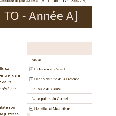
onnaître la joie de Jésus [Ho 14
dim. TO - Année A]
 TO - Année A]
Accueil
ile sa
L’Oraison au Carmel
’entrer dans
Une spiritualité de la Présence
t de la
La Règle du Carmel
 révéler :
Le scapulaire du Carmel
abite son
Homélies et Méditations
la justesse