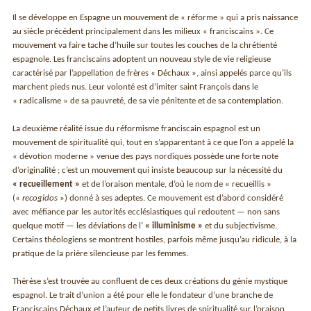
Il se développe en Espagne un mouvement de « réforme » qui a pris naissance
au siècle précédent principalement dans les milieux « franciscains ». Ce
mouvement va faire tache d’huile sur toutes les couches de la chrétienté
espagnole. Les franciscains adoptent un nouveau style de vie religieuse
caractérisé par l’appellation de frères « Déchaux », ainsi appelés parce qu’ils
marchent pieds nus. Leur volonté est d’imiter saint François dans le
« radicalisme » de sa pauvreté, de sa vie pénitente et de sa contemplation.
La deuxième réalité issue du réformisme franciscain espagnol est un
mouvement de spiritualité qui, tout en s’apparentant à ce que l’on a appelé la
« dévotion moderne » venue des pays nordiques possède une forte note
d’originalité ; c’est un mouvement qui insiste beaucoup sur la nécessité du
« recueillement »
et de l’oraison mentale, d’où le nom de « recueillis »
(«
recogidos
») donné à ses adeptes. Ce mouvement est d’abord considéré
avec méfiance par les autorités ecclésiastiques qui redoutent — non sans
quelque motif — les déviations de l’
« illuminisme »
et du subjectivisme.
Certains théologiens se montrent hostiles, parfois même jusqu’au ridicule, à la
pratique de la prière silencieuse par les femmes.
Thérèse s’est trouvée au confluent de ces deux créations du génie mystique
espagnol. Le trait d’union a été pour elle le fondateur d’une branche de
Franciscains Déchaux et l’auteur de petits livres de spiritualité sur l’oraison,