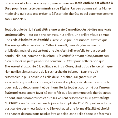
où elle aurait à leur faire la leçon, mais au sens où
sa vie entière est offerte à
Dieu pour la sainteté des ministres de l’Église
. Un peu comme sainte Marie-
Madeleine qui reste très présente à l’esprit de Thérèse et qui constitue comme
son « modèle ».
Tout découle de là.
Il s’agit d’être une vraie Carmélite, c’est-à-dire une vraie
contemplative.
Tout est donc centré sur la prière, une prière vécue comme
une
« vie d’intimité et d’amitié »
avec le Seigneur ressuscité. C’est ce que
Thérèse appelle « l’oraison ». Celle-ci connaît, bien sûr, des moments
privilégiés, mais elle est surtout une vie, c’est-à-dire qu’elle tend à devenir
continuelle, car, comme dit la sainte, «
le véritable amant aime partout son
bien-aimé et ne perd jamais son souvenir
». C’est pour cette raison que
Thérèse est si attachée à la solitude et à la clôture, ainsi qu’au silence, afin que
rien ne distraie ses sœurs de la recherche du Seigneur. Leur vie doit
ressembler le plus possible à celle de leur Maître, s’alignant sur les
« conseils » que celui-ci donna jadis à ses disciples, spécialement ceux de la
pauvreté, du détachement et de l’humilité. Le tout est couronné par
l’amour
fraternel
grandement favorisé par le fait que les communautés thérésiennes
ne sont jamais nombreuses et qu’elles veulent ressembler au
« petit collège
du Christ »
où l’on s’aime dans la joie et la simplicité. D’où l’importance toute
particulière des « récréations ». Elle veut aussi une forme d’égalité et choisir
de changer de nom pour ne plus être appelée Doña : elle s’appelle désormais