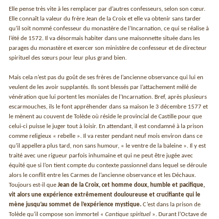
Elle pense très vite à les remplacer par d’autres confesseurs, selon son cœur.
Elle connaît la valeur du frère Jean de la Croix et elle va obtenir sans tarder
qu’il soit nommé confesseur du monastère de l’Incarnation, ce qui se réalise à
l’été de 1572. Il va désormais habiter dans une maisonnette située dans les
parages du monastère et exercer son ministère de confesseur et de directeur
spirituel des sœurs pour leur plus grand bien.
Mais cela n’est pas du goût de ses frères de l’ancienne observance qui lui en
veulent de les avoir supplantés. Ils sont blessés par l’attachement mêlé de
vénération que lui portent les moniales de l’Incarnation. Bref, après plusieurs
escarmouches, ils le font appréhender dans sa maison le 3 décembre 1577 et
le mènent au couvent de Tolède où réside le provincial de Castille pour que
celui-ci puisse le juger tout à loisir. En attendant, il est condamné à la prison
comme religieux « rebelle ». Il va rester pendant neuf mois environ dans ce
qu’il appellera plus tard, non sans humour, « le ventre de la baleine ». Il y est
traité avec une rigueur parfois inhumaine et qui ne peut être jugée avec
équité que si l’on tient compte du contexte passionnel dans lequel se déroule
alors le conflit entre les Carmes de l’ancienne observance et les Déchaux.
Toujours est-il que
Jean de la Croix, cet homme doux, humble et pacifique,
vit alors une expérience extrêmement douloureuse et crucifiante qui le
mène jusqu’au sommet de l’expérience mystique.
C’est dans la prison de
Tolède qu’il compose son immortel «
Cantique spirituel
». Durant l’Octave de