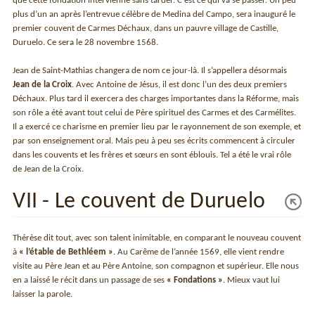
que cette fondation intervienne sans tarder. C’est ce qui va se passer. Un peu
plus d’un an après l’entrevue célèbre de Medina del Campo, sera inauguré le
premier couvent de Carmes Déchaux, dans un pauvre village de Castille,
Duruelo. Ce sera le 28 novembre 1568.
Jean de Saint-Mathias changera de nom ce jour-là. Il s’appellera désormais
Jean de la Croix
. Avec Antoine de Jésus, il est donc l’un des deux premiers
Déchaux. Plus tard il exercera des charges importantes dans la Réforme, mais
son rôle a été avant tout celui de Père spirituel des Carmes et des Carmélites.
Il a exercé ce charisme en premier lieu par le rayonnement de son exemple, et
par son enseignement oral. Mais peu à peu ses écrits commencent à circuler
dans les couvents et les frères et sœurs en sont éblouis. Tel a été le vrai rôle
de Jean de la Croix.
VII - Le couvent de Duruelo
Thérèse dit tout, avec son talent inimitable, en comparant le nouveau couvent
à
« l’étable de Bethléem »
. Au Carême de l’année 1569, elle vient rendre
visite au Père Jean et au Père Antoine, son compagnon et supérieur. Elle nous
en a laissé le récit dans un passage de ses
« Fondations »
. Mieux vaut lui
laisser la parole.