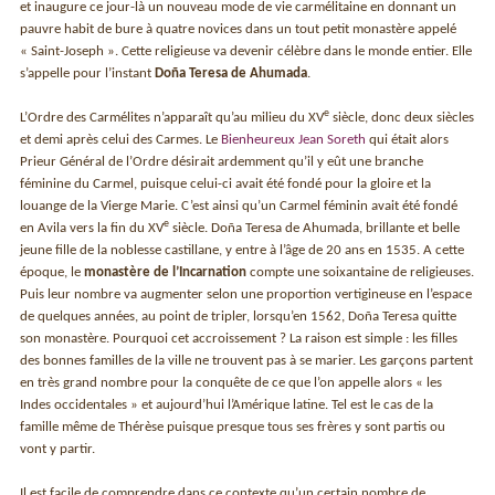
et inaugure ce jour-là un nouveau mode de vie carmélitaine en donnant un
pauvre habit de bure à quatre novices dans un tout petit monastère appelé
« Saint-Joseph ». Cette religieuse va devenir célèbre dans le monde entier. Elle
s’appelle pour l’instant
Doña Teresa de Ahumada
.
e
L’Ordre des Carmélites n’apparaît qu’au milieu du XV
siècle, donc deux siècles
et demi après celui des Carmes. Le
Bienheureux Jean Soreth
qui était alors
Prieur Général de l’Ordre désirait ardemment qu’il y eût une branche
féminine du Carmel, puisque celui-ci avait été fondé pour la gloire et la
louange de la Vierge Marie. C’est ainsi qu’un Carmel féminin avait été fondé
e
en Avila vers la fin du XV
siècle. Doña Teresa de Ahumada, brillante et belle
jeune fille de la noblesse castillane, y entre à l’âge de 20 ans en 1535. A cette
époque, le
monastère de l’Incarnation
compte une soixantaine de religieuses.
Puis leur nombre va augmenter selon une proportion vertigineuse en l’espace
de quelques années, au point de tripler, lorsqu’en 1562, Doña Teresa quitte
son monastère. Pourquoi cet accroissement ? La raison est simple : les filles
des bonnes familles de la ville ne trouvent pas à se marier. Les garçons partent
en très grand nombre pour la conquête de ce que l’on appelle alors « les
Indes occidentales » et aujourd’hui l’Amérique latine. Tel est le cas de la
famille même de Thérèse puisque presque tous ses frères y sont partis ou
vont y partir.
Il est facile de comprendre dans ce contexte qu’un certain nombre de