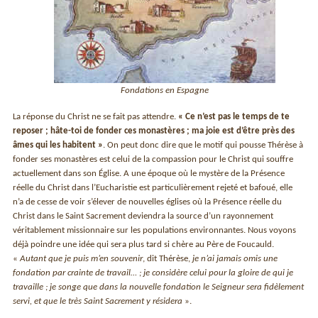
Fondations en Espagne
La réponse du Christ ne se fait pas attendre.
« Ce n’est pas le temps de te
reposer ; hâte-toi de fonder ces monastères ; ma joie est d’être près des
âmes qui les habitent »
. On peut donc dire que le motif qui pousse Thérèse à
fonder ses monastères est celui de la compassion pour le Christ qui souffre
actuellement dans son Église. A une époque où le mystère de la Présence
réelle du Christ dans l’Eucharistie est particulièrement rejeté et bafoué, elle
n’a de cesse de voir s’élever de nouvelles églises où la Présence réelle du
Christ dans le Saint Sacrement deviendra la source d’un rayonnement
véritablement missionnaire sur les populations environnantes. Nous voyons
déjà poindre une idée qui sera plus tard si chère au Père de Foucauld.
«
Autant que je puis m’en souvenir
, dit Thérèse,
je n’ai jamais omis une
fondation par crainte de travail… ; je considère celui pour la gloire de qui je
travaille ; je songe que dans la nouvelle fondation le Seigneur sera fidèlement
servi, et que le très Saint Sacrement y résidera
».