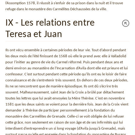
l’Assomption 1578, il réussit à s’enfuir de sa prison dans la nuit et il trouve
refuge dans le monastère des Carmélites Déchaussées de la ville.
IX - Les relations entre
Teresa et Juan
Ils ont vécu ensemble à certaines périodes de leur vie. Tout d’abord pendant
les deux mois de l’été finissant de 1568 où elle le prend avec elle à Valladolid
pour l’initier au genre de vie du Carmel réformé. Puis pendant deux ans et
demi environ au monastère de l’Incarnation d’Avila dont elle est prieure et lui
confesseur. C’est surtout pendant cette période qu’ils ont eu le loisir de faire
connaissance et de s’entretenir très souvent. En dehors de ces deux périodes,
ils ne se rencontrent que de manière épisodique. Ils ont dû s’écrire très
souvent. Malheureusement, saint Jean de la Croix a brûlé par détachement
toutes les lettres que lui avait envoyées la Mère Thérèse. C’est en novembre
1581 que les deux saints se voient pour la dernière fois. Jean de la Croix vient
demander à Thérèse de participer personnellement à la fondation du
monastère des Carmélites de Grenade. Celle-ci se voit obligée de lui refuser
cette grâce, non seulement en raison de son âge et de ses infirmités qui lui
interdisent d’entreprendre un si long voyage (d’Avila jusqu’à Grenade), mais
surtout parce qu’elle est engagée dans la fondation du monastère de Burgos