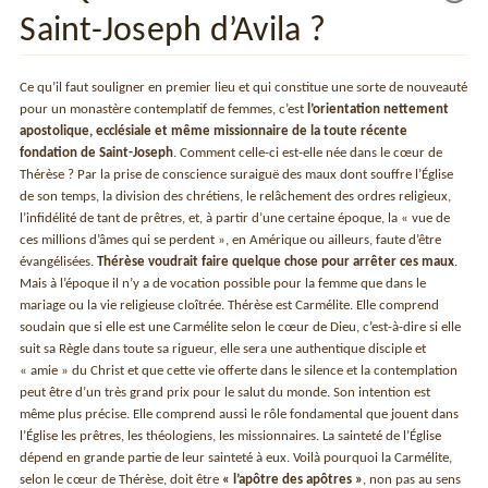
Saint-Joseph d’Avila ?
Ce qu’il faut souligner en premier lieu et qui constitue une sorte de nouveauté
pour un monastère contemplatif de femmes, c’est
l’orientation nettement
apostolique, ecclésiale et même missionnaire de la toute récente
fondation de Saint-Joseph
. Comment celle-ci est-elle née dans le cœur de
Thérèse ? Par la prise de conscience suraiguë des maux dont souffre l’Église
de son temps, la division des chrétiens, le relâchement des ordres religieux,
l’infidélité de tant de prêtres, et, à partir d’une certaine époque, la « vue de
ces millions d’âmes qui se perdent », en Amérique ou ailleurs, faute d’être
évangélisées.
Thérèse voudrait faire quelque chose pour arrêter ces maux
.
Mais à l’époque il n’y a de vocation possible pour la femme que dans le
mariage ou la vie religieuse cloîtrée. Thérèse est Carmélite. Elle comprend
soudain que si elle est une Carmélite selon le cœur de Dieu, c’est-à-dire si elle
suit sa Règle dans toute sa rigueur, elle sera une authentique disciple et
« amie » du Christ et que cette vie offerte dans le silence et la contemplation
peut être d’un très grand prix pour le salut du monde. Son intention est
même plus précise. Elle comprend aussi le rôle fondamental que jouent dans
l’Église les prêtres, les théologiens, les missionnaires. La sainteté de l’Église
dépend en grande partie de leur sainteté à eux. Voilà pourquoi la Carmélite,
selon le cœur de Thérèse, doit être
« l’apôtre des apôtres »
, non pas au sens