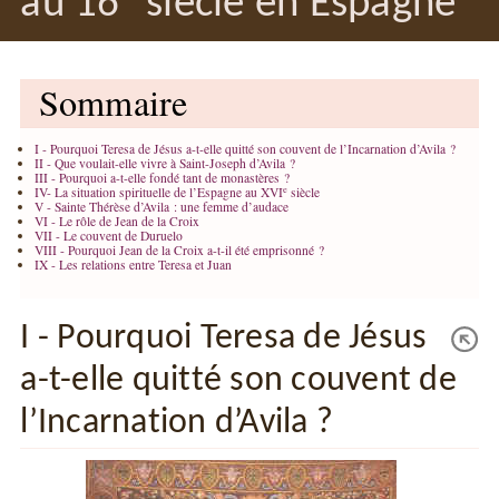
au 16
siècle en Espagne
Sommaire
I - Pourquoi Teresa de Jésus a-t-elle quitté son couvent de l’Incarnation d’Avila ?
II - Que voulait-elle vivre à Saint-Joseph d’Avila ?
III - Pourquoi a-t-elle fondé tant de monastères ?
e
IV- La situation spirituelle de l’Espagne au XVI
siècle
V - Sainte Thérèse d’Avila : une femme d’audace
VI - Le rôle de Jean de la Croix
VII - Le couvent de Duruelo
VIII - Pourquoi Jean de la Croix a-t-il été emprisonné ?
IX - Les relations entre Teresa et Juan
I - Pourquoi Teresa de Jésus
a-t-elle quitté son couvent de
l’Incarnation d’Avila ?