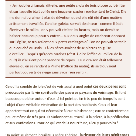
« Je n’oublierai jamais, dit-elle, une petite croix de bois placée au bénitier
et sur laquelle était collée une image en papier représentant le Christ. Elle
me donnait vraiment plus de dévotion que si elle eût été d’une matière
artistement travaillée. L’ancien galetas servait de chœur ; comme il était
élevé vers le milieu, on y pouvait réciter les heures, mais on devait se
baisser beaucoup pour y entrer… aux deux angles de ce chœur donnant
sur l’église, se trouvaient deux petits ermitages où l’on ne pouvait se tenir
que couché ou assis… Là les pères avaient deux pierres en guise
d’oreiller.. J’appris qu’après Matines (c’est-à-dire l’office du milieu de la
nuit) ils n’allaient point prendre de repos… Leur oraison était tellement
élevée qu’en se rendant à Prime (l’office du matin), ils se trouvaient
partout couverts de neige sans avoir rien senti ».
Ce qui la comble de joie c’est de voir aussi à quel point
ces deux pères sont
préoccupés par la vie spirituelle des pauvres paysans du voisinage
. Ils font
beaucoup de bien autour d’eux, à tel point qu’en très peu de temps ils sont
l’objet d’une véritable vénération de la part des habitants. Ceux-ci leur
apportent tout ce qui est nécessaire à leur subsistance ; eux se contentent de
peu et même de très peu. Ils s’adonnent au travail, à la prière, à la prédication
et aux confessions. Pour ce qui est de la nourriture, Dieu y pourvoira !
Un point seulement inquiète la Mère Thérèse :
la rigueur de leurs pénitences