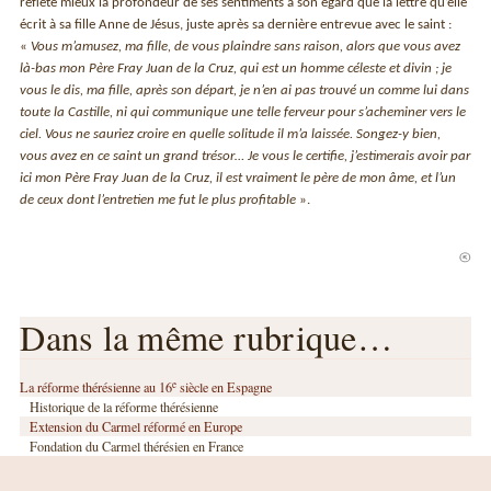
reflète mieux la profondeur de ses sentiments à son égard que la lettre qu’elle
écrit à sa fille Anne de Jésus, juste après sa dernière entrevue avec le saint :
«
Vous m’amusez, ma fille, de vous plaindre sans raison, alors que vous avez
là-bas mon Père Fray Juan de la Cruz, qui est un homme céleste et divin ; je
vous le dis, ma fille, après son départ, je n’en ai pas trouvé un comme lui dans
toute la Castille, ni qui communique une telle ferveur pour s’acheminer vers le
ciel. Vous ne sauriez croire en quelle solitude il m’a laissée. Songez-y bien,
vous avez en ce saint un grand trésor… Je vous le certifie, j’estimerais avoir par
ici mon Père Fray Juan de la Cruz, il est vraiment le père de mon âme, et l’un
de ceux dont l’entretien me fut le plus profitable
».
Dans la même rubrique…
e
La réforme thérésienne au 16
siècle en Espagne
Historique de la réforme thérésienne
Extension du Carmel réformé en Europe
Fondation du Carmel thérésien en France