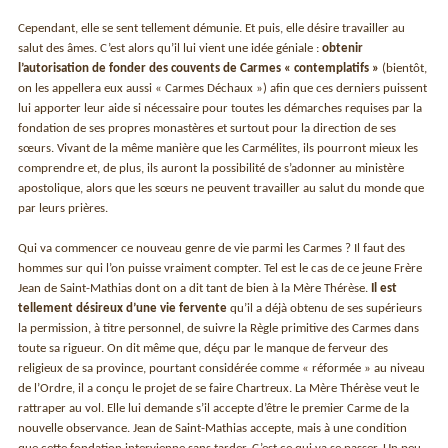
Cependant, elle se sent tellement démunie. Et puis, elle désire travailler au
salut des âmes. C’est alors qu’il lui vient une idée géniale :
obtenir
l’autorisation de fonder des couvents de Carmes « contemplatifs »
(bientôt,
on les appellera eux aussi « Carmes Déchaux ») afin que ces derniers puissent
lui apporter leur aide si nécessaire pour toutes les démarches requises par la
fondation de ses propres monastères et surtout pour la direction de ses
sœurs. Vivant de la même manière que les Carmélites, ils pourront mieux les
comprendre et, de plus, ils auront la possibilité de s’adonner au ministère
apostolique, alors que les sœurs ne peuvent travailler au salut du monde que
par leurs prières.
Qui va commencer ce nouveau genre de vie parmi les Carmes ? Il faut des
hommes sur qui l’on puisse vraiment compter. Tel est le cas de ce jeune Frère
Jean de Saint-Mathias dont on a dit tant de bien à la Mère Thérèse.
Il est
tellement désireux d’une vie fervente
qu’il a déjà obtenu de ses supérieurs
la permission, à titre personnel, de suivre la Règle primitive des Carmes dans
toute sa rigueur. On dit même que, déçu par le manque de ferveur des
religieux de sa province, pourtant considérée comme « réformée » au niveau
de l’Ordre, il a conçu le projet de se faire Chartreux. La Mère Thérèse veut le
rattraper au vol. Elle lui demande s’il accepte d’être le premier Carme de la
nouvelle observance. Jean de Saint-Mathias accepte, mais à une condition