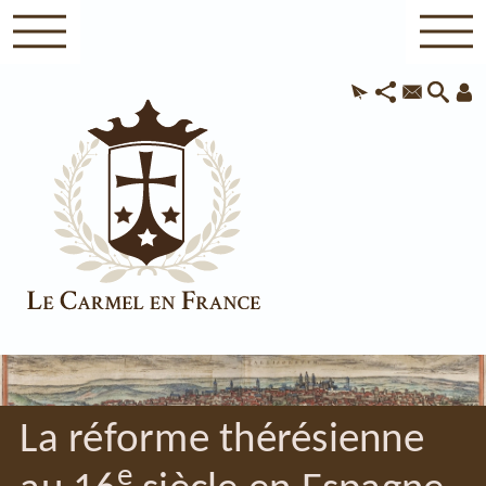
La réforme thérésienne
e