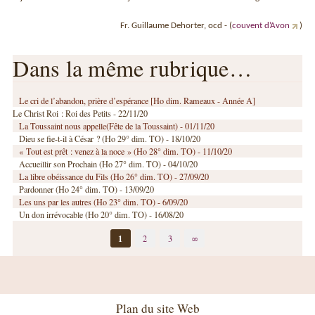
Fr. Guillaume Dehorter, ocd - (
couvent d’Avon
)
Dans la même rubrique…
Le cri de l’abandon, prière d’espérance [Ho dim. Rameaux - Année A]
Le Christ Roi : Roi des Petits - 22/11/20
La Toussaint nous appelle(Fête de la Toussaint) - 01/11/20
Dieu se fie-t-il à César ? (Ho 29° dim. TO) - 18/10/20
« Tout est prêt : venez à la noce » (Ho 28° dim. TO) - 11/10/20
Accueillir son Prochain (Ho 27° dim. TO) - 04/10/20
La libre obéissance du Fils (Ho 26° dim. TO) - 27/09/20
Pardonner (Ho 24° dim. TO) - 13/09/20
Les uns par les autres (Ho 23° dim. TO) - 6/09/20
Un don irrévocable (Ho 20° dim. TO) - 16/08/20
1
2
3
∞
Plan du site Web