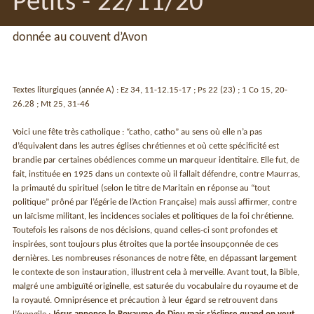
Petits - 22/11/20
donnée au couvent d’Avon
Textes liturgiques (année A) : Ez 34, 11-12.15-17 ; Ps 22 (23) ; 1 Co 15, 20-
26.28 ; Mt 25, 31-46
Voici une fête très catholique : “catho, catho” au sens où elle n’a pas
d’équivalent dans les autres églises chrétiennes et où cette spécificité est
brandie par certaines obédiences comme un marqueur identitaire. Elle fut, de
fait, instituée en 1925 dans un contexte où il fallait défendre, contre Maurras,
la primauté du spirituel (selon le titre de Maritain en réponse au “tout
politique” prôné par l’égérie de l’Action Française) mais aussi affirmer, contre
un laïcisme militant, les incidences sociales et politiques de la foi chrétienne.
Toutefois les raisons de nos décisions, quand celles-ci sont profondes et
inspirées, sont toujours plus étroites que la portée insoupçonnée de ces
dernières. Les nombreuses résonances de notre fête, en dépassant largement
le contexte de son instauration, illustrent cela à merveille. Avant tout, la Bible,
malgré une ambiguïté originelle, est saturée du vocabulaire du royaume et de
la royauté. Omniprésence et précaution à leur égard se retrouvent dans