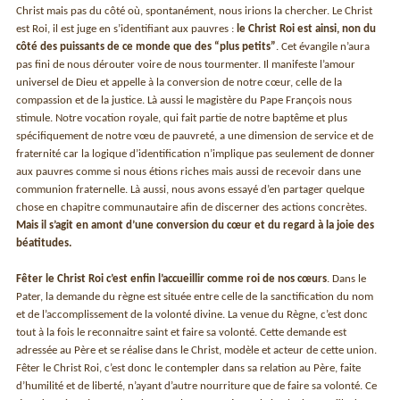
Christ mais pas du côté où, spontanément, nous irions la chercher. Le Christ
est Roi, il est juge en s’identifiant aux pauvres :
le Christ Roi est ainsi, non du
côté des puissants de ce monde que des “plus petits”
. Cet évangile n’aura
pas fini de nous dérouter voire de nous tourmenter. Il manifeste l’amour
universel de Dieu et appelle à la conversion de notre cœur, celle de la
compassion et de la justice. Là aussi le magistère du Pape François nous
stimule. Notre vocation royale, qui fait partie de notre baptême et plus
spécifiquement de notre vœu de pauvreté, a une dimension de service et de
fraternité car la logique d’identification n’implique pas seulement de donner
aux pauvres comme si nous étions riches mais aussi de recevoir dans une
communion fraternelle. Là aussi, nous avons essayé d’en partager quelque
chose en chapitre communautaire afin de discerner des actions concrètes.
Mais il s’agit en amont d’une conversion du cœur et du regard à la joie des
béatitudes.
Fêter le Christ Roi c’est enfin l’accueillir comme roi de nos cœurs
. Dans le
Pater, la demande du règne est située entre celle de la sanctification du nom
et de l’accomplissement de la volonté divine. La venue du Règne, c’est donc
tout à la fois le reconnaitre saint et faire sa volonté. Cette demande est
adressée au Père et se réalise dans le Christ, modèle et acteur de cette union.
Fêter le Christ Roi, c’est donc le contempler dans sa relation au Père, faite
d’humilité et de liberté, n’ayant d’autre nourriture que de faire sa volonté. Ce