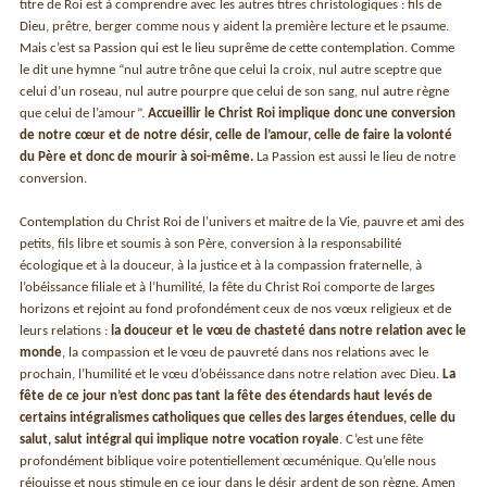
titre de Roi est à comprendre avec les autres titres christologiques : fils de
Dieu, prêtre, berger comme nous y aident la première lecture et le psaume.
Mais c’est sa Passion qui est le lieu suprême de cette contemplation. Comme
le dit une hymne “nul autre trône que celui la croix, nul autre sceptre que
celui d’un roseau, nul autre pourpre que celui de son sang, nul autre règne
que celui de l’amour”.
Accueillir le Christ Roi implique donc une conversion
de notre cœur et de notre désir, celle de l’amour, celle de faire la volonté
du Père et donc de mourir à soi-même.
La Passion est aussi le lieu de notre
conversion.
Contemplation du Christ Roi de l’univers et maitre de la Vie, pauvre et ami des
petits, fils libre et soumis à son Père, conversion à la responsabilité
écologique et à la douceur, à la justice et à la compassion fraternelle, à
l’obéissance filiale et à l’humilité, la fête du Christ Roi comporte de larges
horizons et rejoint au fond profondément ceux de nos vœux religieux et de
leurs relations :
la douceur et le vœu de chasteté dans notre relation avec le
monde
, la compassion et le vœu de pauvreté dans nos relations avec le
prochain, l’humilité et le vœu d’obéissance dans notre relation avec Dieu.
La
fête de ce jour n’est donc pas tant la fête des étendards haut levés de
certains intégralismes catholiques que celles des larges étendues, celle du
salut, salut intégral qui implique notre vocation royale
. C’est une fête
profondément biblique voire potentiellement œcuménique. Qu’elle nous
réjouisse et nous stimule en ce jour dans le désir ardent de son règne. Amen