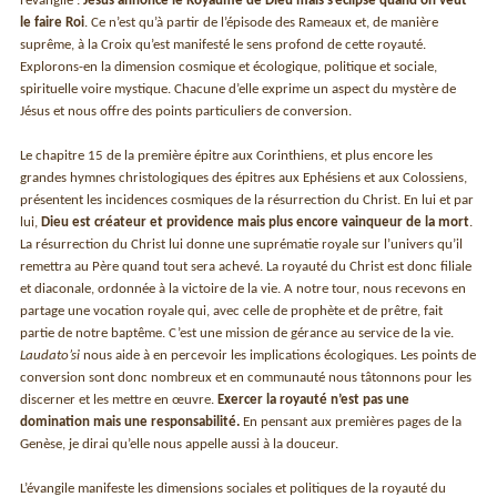
l’évangile :
Jésus annonce le Royaume de Dieu mais s’éclipse quand on veut
le faire Roi
. Ce n’est qu’à partir de l’épisode des Rameaux et, de manière
suprême, à la Croix qu’est manifesté le sens profond de cette royauté.
Explorons-en la dimension cosmique et écologique, politique et sociale,
spirituelle voire mystique. Chacune d’elle exprime un aspect du mystère de
Jésus et nous offre des points particuliers de conversion.
Le chapitre 15 de la première épitre aux Corinthiens, et plus encore les
grandes hymnes christologiques des épitres aux Ephésiens et aux Colossiens,
présentent les incidences cosmiques de la résurrection du Christ. En lui et par
lui,
Dieu est créateur et providence mais plus encore vainqueur de la mort
.
La résurrection du Christ lui donne une suprématie royale sur l’univers qu’il
remettra au Père quand tout sera achevé. La royauté du Christ est donc filiale
et diaconale, ordonnée à la victoire de la vie. A notre tour, nous recevons en
partage une vocation royale qui, avec celle de prophète et de prêtre, fait
partie de notre baptême. C’est une mission de gérance au service de la vie.
Laudato’si
nous aide à en percevoir les implications écologiques. Les points de
conversion sont donc nombreux et en communauté nous tâtonnons pour les
discerner et les mettre en œuvre.
Exercer la royauté n’est pas une
domination mais une responsabilité.
En pensant aux premières pages de la
Genèse, je dirai qu’elle nous appelle aussi à la douceur.
L’évangile manifeste les dimensions sociales et politiques de la royauté du