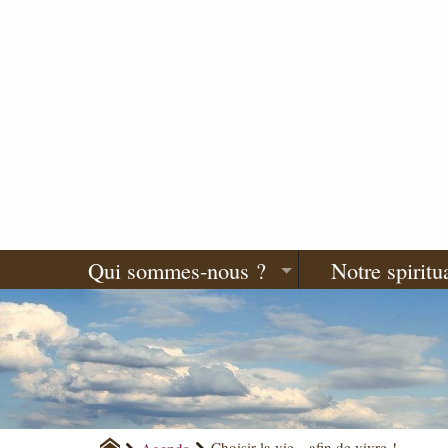
Qui sommes-nous ?
Notre spiritua
Agenda
Choisir la vie…afin de vivre !