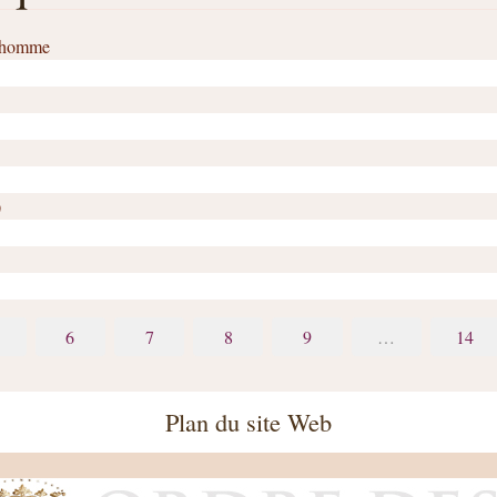
l’homme
)
6
7
8
9
…
14
Plan du site Web