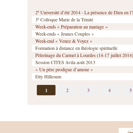
e
2
Université d’été 2014 - La présence de Dieu en 
e
3
Colloque Marie de la Trinité
Week-ends « Préparation au mariage »
Week-ends « Jeunes Couples »
Week-end « Venez & Voyez »
Formation à distance en théologie spirituelle
Pèlerinage du Carmel à Lourdes (14-17 juillet 2014
Session CITES Avila août 2013
« Un père prodigue d’amour »
Etty Hillesum
1
2
3
4
5