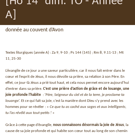
[Ho 14
dim. TO - Année
A]
donnée au couvent d’Avon
Textes liturgiques (année A) : Za 9, 9-10 ; Ps 144 (145) ; Rm 8, 9.11-13 ; Mt
11, 25-30
L’évangile de ce jour a une saveur particulière, car il nous fait entrer dans le
cœur et l’esprit de Jésus, il nous dévoile sa prière, sa relation à son Père. En
effet, ce jour-là Jésus a prié tout haut, et cela nous permet encore aujourd’hui
d’entrer dans sa prière.
C’est une prière d’action de grâce et de louange, une
joie profonde l’habite
: ‘
Père, Seigneur du ciel et de la terre, je proclame ta
louange
’. Et ce qui fait sa joie, c’est la manière dont Dieu s’y prend avec les
hommes pour se révéler : «
Ce que tu as caché aux sages et aux intelligents,
tu l’as révélé aux tout-petits !
»
Grâce à cette page d’évangile,
nous connaissons désormais la joie de Jésus
, la
cause de sa joie profonde et qui habite son cœur tout au long de son chemin