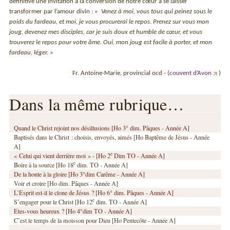
définitive une invitation à la conversion de notre cœur à se laisser
transformer par l’amour divin : «
Venez à moi, vous tous qui peinez sous le
poids du fardeau, et moi, je vous procurerai le repos. Prenez sur vous mon
joug, devenez mes disciples, car je suis doux et humble de cœur, et vous
trouverez le repos pour votre âme. Oui, mon joug est facile à porter, et mon
fardeau, léger.
»
Fr. Antoine-Marie, provincial ocd - (
couvent d’Avon
)
Dans la même rubrique…
Quand le Christ rejoint nos désillusions [Ho 3° dim. Pâques - Année A]
Baptisés dans le Christ : choisis, envoyés, aimés [Ho Baptême de Jésus - Année
A]
e
« Celui qui vient derrière moi » - [Ho 2
Dim TO - Année A]
e
Boire à la source [Ho 18
dim. TO - Année A]
De la honte à la gloire [Ho 3°dim Carême - Année A]
Voir et croire [Ho dim. Pâques - Année A]
L’Esprit est-il le clone de Jésus ? [Ho 6° dim. Pâques - Année A]
e
S’engager pour le Christ [Ho 12
dim. TO - Année A]
Etes-vous heureux ? [Ho 4°dim TO - Année A]
C’est le temps de la moisson pour Dieu [Ho Pentecôte - Année A]