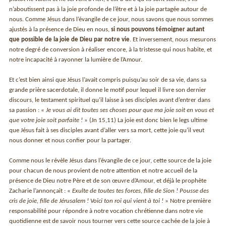
n’aboutissent pas à la joie profonde de l’être et à la joie partagée autour de
nous. Comme Jésus dans l’évangile de ce jour, nous savons que nous sommes
ajustés à la présence de Dieu en nous,
si nous pouvons témoigner autant
que possible de la joie de Dieu par notre vie
. Et inversement, nous mesurons
notre degré de conversion à réaliser encore, à la tristesse qui nous habite, et
notre incapacité à rayonner la lumière de l’Amour.
Et c’est bien ainsi que Jésus l’avait compris puisqu’au soir de sa vie, dans sa
grande prière sacerdotale, il donne le motif pour lequel il livre son dernier
discours, le testament spirituel qu’il laisse à ses disciples avant d’entrer dans
sa passion : «
Je vous ai dit toutes ses choses pour que ma joie soit en vous et
que votre joie soit parfaite !
» (Jn 15,11) La joie est donc bien le legs ultime
que Jésus fait à ses disciples avant d’aller vers sa mort, cette joie qu’il veut
nous donner et nous confier pour la partager.
Comme nous le révèle Jésus dans l’évangile de ce jour, cette source de la joie
pour chacun de nous provient de notre attention et notre accueil de la
présence de Dieu notre Père et de son œuvre d’Amour, et déjà le prophète
Zacharie l’annonçait : «
Exulte de toutes tes forces, fille de Sion ! Pousse des
cris de joie, fille de Jérusalem ! Voici ton roi qui vient à toi !
» Notre première
responsabilité pour répondre à notre vocation chrétienne dans notre vie
quotidienne est de savoir nous tourner vers cette source cachée de la joie à