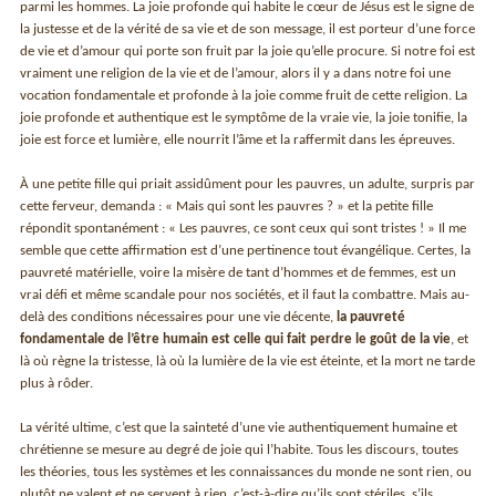
parmi les hommes. La joie profonde qui habite le cœur de Jésus est le signe de
la justesse et de la vérité de sa vie et de son message, il est porteur d’une force
de vie et d’amour qui porte son fruit par la joie qu’elle procure. Si notre foi est
vraiment une religion de la vie et de l’amour, alors il y a dans notre foi une
vocation fondamentale et profonde à la joie comme fruit de cette religion. La
joie profonde et authentique est le symptôme de la vraie vie, la joie tonifie, la
joie est force et lumière, elle nourrit l’âme et la raffermit dans les épreuves.
À une petite fille qui priait assidûment pour les pauvres, un adulte, surpris par
cette ferveur, demanda : « Mais qui sont les pauvres ? » et la petite fille
répondit spontanément : « Les pauvres, ce sont ceux qui sont tristes ! » Il me
semble que cette affirmation est d’une pertinence tout évangélique. Certes, la
pauvreté matérielle, voire la misère de tant d’hommes et de femmes, est un
vrai défi et même scandale pour nos sociétés, et il faut la combattre. Mais au-
delà des conditions nécessaires pour une vie décente,
la pauvreté
fondamentale de l’être humain est celle qui fait perdre le goût de la vie
, et
là où règne la tristesse, là où la lumière de la vie est éteinte, et la mort ne tarde
plus à rôder.
La vérité ultime, c’est que la sainteté d’une vie authentiquement humaine et
chrétienne se mesure au degré de joie qui l’habite. Tous les discours, toutes
les théories, tous les systèmes et les connaissances du monde ne sont rien, ou
plutôt ne valent et ne servent à rien, c’est-à-dire qu’ils sont stériles, s’ils