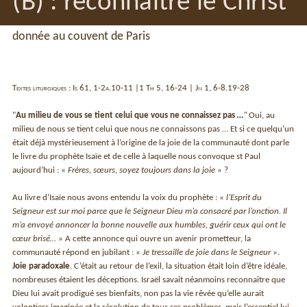
(B) : reconnaître le Christ
donnée au couvent de Paris
Textes liturgiques : Is 61, 1-2a.10-11 |1 Th 5, 16-24 | Jn 1, 6-8.19-28
"
Au milieu de vous se tient celui que vous ne connaissez pas
…
"
Oui, au
milieu de nous se tient celui que nous ne connaissons pas … Et si ce quelqu’un
était déjà mystérieusement à l’origine de la joie de la communauté dont parle
le livre du prophète Isaïe et de celle à laquelle nous convoque st Paul
aujourd’hui : «
Frères, sœurs, soyez toujours dans la joie
» ?
Au livre d’Isaïe nous avons entendu la voix du prophète : «
l’Esprit du
Seigneur est sur moi parce que le Seigneur Dieu m’a consacré par l’onction. Il
m’a envoyé annoncer la bonne nouvelle aux humbles, guérir ceux qui ont le
cœur brisé…
» A cette annonce qui ouvre un avenir prometteur, la
communauté répond en jubilant : «
Je tressaille de joie dans le Seigneur
».
Joie paradoxale
. C’était au retour de l’exil, la situation était loin d’être idéale,
nombreuses étaient les déceptions. Israël savait néanmoins reconnaitre que
Dieu lui avait prodigué ses bienfaits, non pas la vie rêvée qu’elle aurait