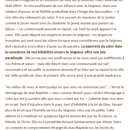
volontiers imaginée et la résolution de tous ses problèmes, mais l’essentiel lui
était offert : le renouvellement de son Alliance avec le Seigneur, dans une
relation d’amour et de fidélité symbolisée dans l’image des épousailles : «
Il
m’a vêtu des vêtements du salut, il m’a couvert du manteau de la justice
comme le jeune marié orné du diadème, la jeune mariée que parent ses
bijoux
. » La communauté pouvait se réjouir, car l’exil lui avait appauvri le
cœur. Elle avait déposé ses exigences envers le Seigneur, ces exigences
humaines qui sont aussi les nôtres lorsque nous considérons que le Seigneur
doit répondre à nos désirs d’avoir ou de paraitre.
La pauvreté du cœur dans
la conscience de nos infidélités envers le Seigneur offre une joie
paradoxale
; elle ne nie pas nos souffrances et ne nous rend pas indifférents à
nos frères et sœurs ; mais elle fleurit dans une communauté qui sait
reconnaitre et accueillir la présence aimante d’un Dieu qui la rejoint la où elle
est, telle qu’elle est, dans le présent. Elle ouvre ainsi à une grande espérance.
"
Au milieu de vous se tient quelqu’un que vous ne connaissez pas
" … Tel est le
témoignage de Jean Baptiste « venu comme témoin pour rendre témoignage à
Celui qui est la Lumière afin que tous croient par lui. » L’attente était vive alors
en Israël. Tant d’injustice dans le pays, tant d’infidélité à la loi de Dieu, faisant
plus de bruit que l’humble service du Seigneur vécu par les petits. Cette
attente se cristallisait sur quelques figures annoncées par les Écritures. Le
Messie, le Christ, Elie ou ce prophète évoqué lointainement par Moïse. Dans
ce contexte le comportement étrange de Jean-Baptiste sur les bords du