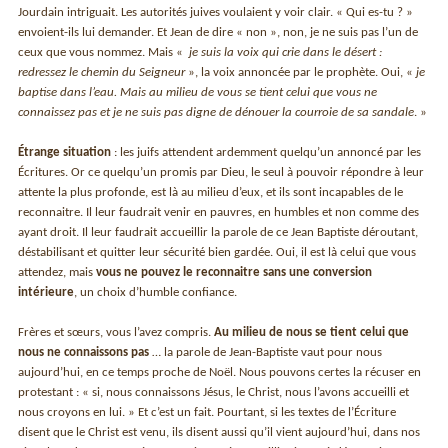
Jourdain intriguait. Les autorités juives voulaient y voir clair. « Qui es-tu ? »
envoient-ils lui demander. Et Jean de dire « non », non, je ne suis pas l’un de
ceux que vous nommez. Mais «
je suis la voix qui crie dans le désert :
redressez le chemin du Seigneur
», la voix annoncée par le prophète. Oui, «
je
baptise dans l’eau. Mais au milieu de vous se tient celui que vous ne
connaissez pas et je ne suis pas digne de dénouer la courroie de sa sandale
. »
Étrange situation
: les juifs attendent ardemment quelqu’un annoncé par les
Écritures. Or ce quelqu’un promis par Dieu, le seul à pouvoir répondre à leur
attente la plus profonde, est là au milieu d’eux, et ils sont incapables de le
reconnaitre. Il leur faudrait venir en pauvres, en humbles et non comme des
ayant droit. Il leur faudrait accueillir la parole de ce Jean Baptiste déroutant,
déstabilisant et quitter leur sécurité bien gardée. Oui, il est là celui que vous
attendez, mais
vous ne pouvez le reconnaitre sans une conversion
intérieure
, un choix d’humble confiance.
Frères et sœurs, vous l’avez compris.
Au milieu de nous se tient celui que
nous ne connaissons pas
… la parole de Jean-Baptiste vaut pour nous
aujourd’hui, en ce temps proche de Noël. Nous pouvons certes la récuser en
protestant : « si, nous connaissons Jésus, le Christ, nous l’avons accueilli et
nous croyons en lui. » Et c’est un fait. Pourtant, si les textes de l’Écriture
disent que le Christ est venu, ils disent aussi qu’il vient aujourd’hui, dans nos