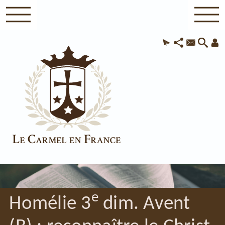
e
Homélie 3
dim. Avent