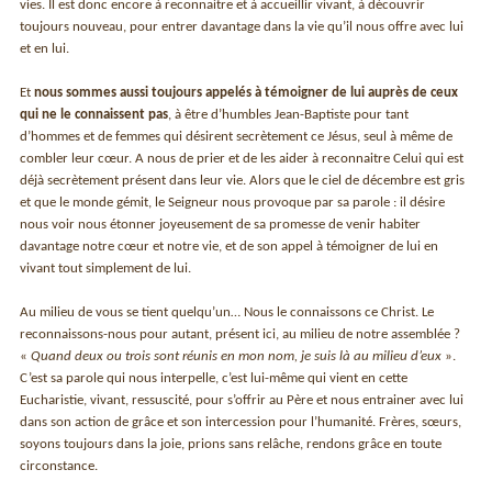
vies. Il est donc encore à reconnaitre et à accueillir vivant, à découvrir
toujours nouveau, pour entrer davantage dans la vie qu’il nous offre avec lui
et en lui.
Et
nous sommes aussi toujours appelés à témoigner de lui auprès de ceux
qui ne le connaissent pas
, à être d’humbles Jean-Baptiste pour tant
d’hommes et de femmes qui désirent secrètement ce Jésus, seul à même de
combler leur cœur. A nous de prier et de les aider à reconnaitre Celui qui est
déjà secrètement présent dans leur vie. Alors que le ciel de décembre est gris
et que le monde gémit, le Seigneur nous provoque par sa parole : il désire
nous voir nous étonner joyeusement de sa promesse de venir habiter
davantage notre cœur et notre vie, et de son appel à témoigner de lui en
vivant tout simplement de lui.
Au milieu de vous se tient quelqu’un… Nous le connaissons ce Christ. Le
reconnaissons-nous pour autant, présent ici, au milieu de notre assemblée ?
«
Quand deux ou trois sont réunis en mon nom, je suis là au milieu d’eux
».
C’est sa parole qui nous interpelle, c’est lui-même qui vient en cette
Eucharistie, vivant, ressuscité, pour s’offrir au Père et nous entrainer avec lui
dans son action de grâce et son intercession pour l’humanité. Frères, sœurs,
soyons toujours dans la joie, prions sans relâche, rendons grâce en toute
circonstance.