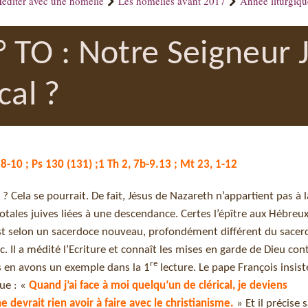
éditer avec une homélie
Les homélies avant 2017
Année liturgiq
 TO : Notre Seigneur J
ical ?
.8-10 ; Ps 130 (131) ;1 Th 2, 7b-9.13 ; Mt 23, 1-12
? Cela se pourrait. De fait, Jésus de Nazareth n’appartient pas à l
dotales juives liées à une descendance. Certes l’épître aux Hébreu
st selon un sacerdoce nouveau, profondément différent du sacer
aïc. Il a médité l’Ecriture et connaît les mises en garde de Dieu con
re
us en avons un exemple dans la 1
lecture. Le pape François insis
oue : «
Quand j’ai face à moi quelqu’un de clérical, je deviens
 devrait rien avoir à faire avec le christianisme.
» Et il précise 