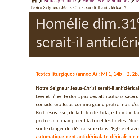
Notre spiritualité
Homélies et Méditations
M
Notre Seigneur Jésus-Christ serait-il anticlérical ?
Homélie dim.31°
serait-il anticlér
Textes liturgiques (année A) : Ml 1, 14b – 2, 2b
Notre Seigneur Jésus-Christ serait-il anticlérical
Lévi et n’hérite donc pas des attributions sacer
considérera Jésus comme grand prêtre mais c’e
Bref Jésus issu, de la tribu de Juda, est un Juif l
prêtres qui manipulent la Loi et les fidèles. No
sur le danger de cléricalisme dans l’Eglise et av
automatiquement anticlérical. Le cléricalisme ne