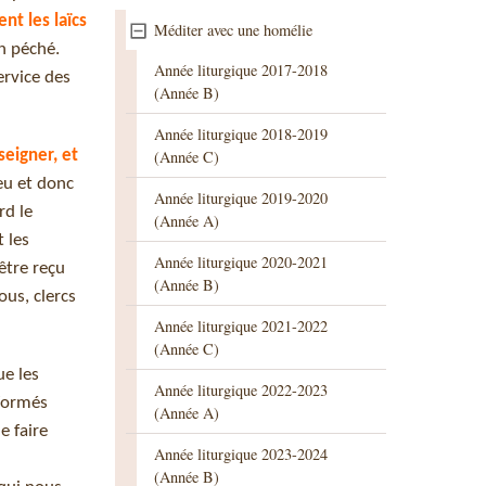
ent les laïcs
Méditer avec une homélie
un péché.
Année liturgique 2017-2018
ervice des
(Année B)
Année liturgique 2018-2019
seigner, et
(Année C)
eu et donc
Année liturgique 2019-2020
rd le
(Année A)
t les
Année liturgique 2020-2021
être reçu
(Année B)
ous, clercs
Année liturgique 2021-2022
(Année C)
ue les
Année liturgique 2022-2023
 formés
(Année A)
e faire
Année liturgique 2023-2024
(Année B)