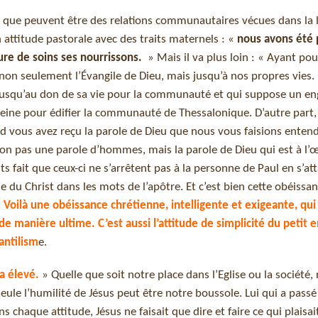
ce que peuvent être des relations communautaires vécues dans la
 attitude pastorale avec des traits maternels : «
nous avons été 
re de soins ses nourrissons.
» Mais il va plus loin : « Ayant po
non seulement l’Évangile de Dieu, mais jusqu’à nos propres vies. 
ler jusqu’au don de sa vie pour la communauté et qui suppose un 
peine pour édifier la communauté de Thessalonique. D’autre part,
and vous avez reçu la parole de Dieu que nous vous faisions enten
, non pas une parole d’hommes, mais la parole de Dieu qui est à l’
ts fait que ceux-ci ne s’arrêtent pas à la personne de Paul en s’att
 du Christ dans les mots de l’apôtre. Et c’est bien cette obéissan
.
Voilà une obéissance chrétienne, intelligente et exigeante, qui
e manière ultime. C’est aussi l’attitude de simplicité du petit 
antilism
e.
ra élevé.
» Quelle que soit notre place dans l’Eglise ou la société
Seule l’humilité de Jésus peut être notre boussole. Lui qui a passé 
s chaque attitude, Jésus ne faisait que dire et faire ce qui plaisai