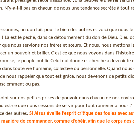
ssurant prestige et reconnaissance. Voilà peut-être une tentation
on. N’y-a-t-il pas en chacun de nous une tendance secrète à tout r
ersonnes, un don fait pour le bien des autres et voici que nous l
res ! Là est le péché, dans ce détournement du don de Dieu. Dieu 
r que nous servions nos frères et sœurs. Et nous, nous mettons l
cer un pouvoir et briller. C’est ce que nous voyons dans l’histoir
 promise, le peuple oublie Celui qui donne et cherche à devenir le 
e dans toute vie humaine, collective ou personnelle. Quand nous 
e nous rappeler que tout est grâce, nous devenons de petits dic
onsciemment ou pas.
le point sur nos petites prises de pouvoir dans chacun de nos envi
d est-ce que nous cessons de servir pour tout ramener à nous ?
ce des autres.
Si Jésus éveille l’esprit critique des foules avec a
sa manière de commander, comme d’obéir, afin que le corps des 