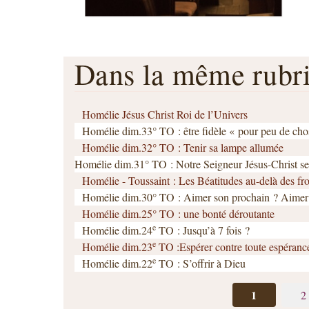
Dans la même rub
Homélie Jésus Christ Roi de l’Univers
Homélie dim.33° TO : être fidèle « pour peu de cho
Homélie dim.32° TO : Tenir sa lampe allumée
Homélie dim.31° TO : Notre Seigneur Jésus-Christ serai
Homélie - Toussaint : Les Béatitudes au-delà des fro
Homélie dim.30° TO : Aimer son prochain ? Aimer
Homélie dim.25° TO : une bonté déroutante
e
Homélie dim.24
TO : Jusqu’à 7 fois ?
e
Homélie dim.23
TO :Espérer contre toute espéranc
e
Homélie dim.22
TO : S’offrir à Dieu
1
2