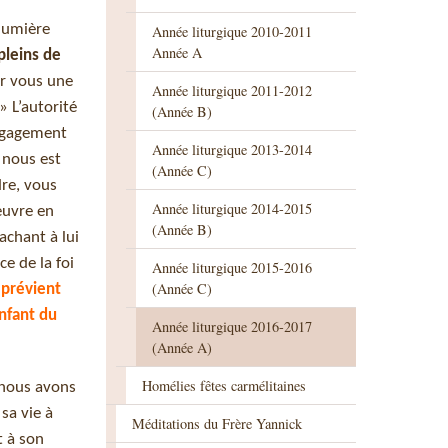
 lumière
Année liturgique 2010-2011
Année A
pleins de
ur vous une
Année liturgique 2011-2012
» L’autorité
(Année B)
engagement
Année liturgique 2013-2014
 nous est
(Année C)
dre, vous
Année liturgique 2014-2015
œuvre en
(Année B)
achant à lui
ce de la foi
Année liturgique 2015-2016
(Année C)
 prévient
enfant du
Année liturgique 2016-2017
(Année A)
Homélies fêtes carmélitaines
, nous avons
sa vie à
Méditations du Frère Yannick
t à son