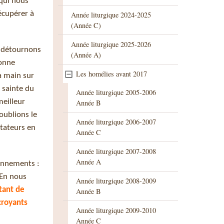
 qui nous
écupérer à
Année liturgique 2024-2025
(Année C)
Année liturgique 2025-2026
e détournons
(Année A)
donne
Les homélies avant 2017
a main sur
e sainte du
Année liturgique 2005-2006
meilleur
Année B
oublions le
Année liturgique 2006-2007
tateurs en
Année C
Année liturgique 2007-2008
Année A
ronnements :
 En nous
Année liturgique 2008-2009
utant de
Année B
croyants
Année liturgique 2009-2010
Année C