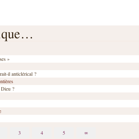
rique…
ses »
t-il anticlérical ?
ntières
 Dieu ?
e
3
4
5
∞