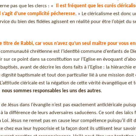
erne pas que les clercs : «
Il est fréquent que les curés cléricalis
Il s’agit d’une complicité pécheresse
. » Le cléricalisme est donc 
ice du bien des fidèles agissent en réalité pour être l’objet du s
e titre de Rabbi, car vous n’avez qu’un seul maître pour vous en
communauté chrétienne est l’identité commune d’enfants de Di
air sur ce point dans sa constitution sur l’Eglise en évoquant d’abo
tisés, avant de décrire les dons faits à l’Eglise : la hiérarchie e
dignité baptismale et tout don particulier lié à une mission doit 
ttitude cléricale est la négation de cette vérité évangélique et t
;
nous sommes responsables les uns des autres
.
e de Jésus dans l’évangile n’est pas exactement anticléricale puisq
 à la différence de leurs adversaires saducéens. Ce sont des laïcs
a Loi. Jésus ne remet pas en cause leur compétence puisqu’il dit d
 chez eux leur hypocrisie et la façon dont ils utilisent leur savoir