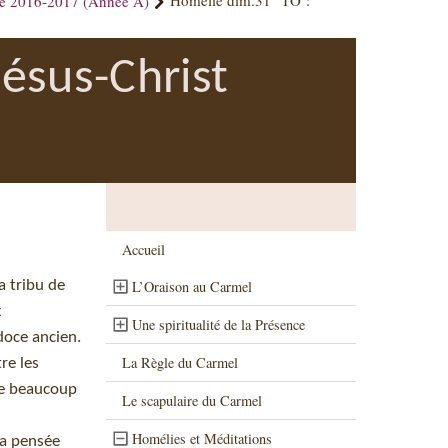
ue 2016-2017 (Année A)
Homélie dim.31° TO :
ésus-Christ
Accueil
a tribu de
L’Oraison au Carmel
x
Une spiritualité de la Présence
doce ancien.
La Règle du Carmel
tre les
te beaucoup
Le scapulaire du Carmel
Homélies et Méditations
sa pensée