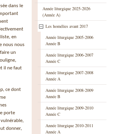
rsée dans le
Année liturgique 2025-2026
important
(Année A)
ment
Les homélies avant 2017
ffectivement
iste, en
Année liturgique 2005-2006
Année B
ive nous nous
faire un
Année liturgique 2006-2007
ouligne,
Année C
 il ne faut
Année liturgique 2007-2008
Année A
op, ce dont
Année liturgique 2008-2009
Année B
 me
 mes
Année liturgique 2009-2010
je porte
Année C
 vulnérable,
Année liturgique 2010-2011
aut donner,
Année A