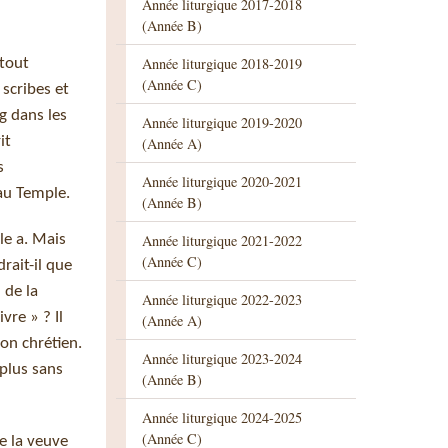
Année liturgique 2017-2018
(Année B)
Année liturgique 2018-2019
 tout
(Année C)
 scribes et
g dans les
Année liturgique 2019-2020
it
(Année A)
s
Année liturgique 2020-2021
 au Temple.
(Année B)
le a. Mais
Année liturgique 2021-2022
(Année C)
rait-il que
 de la
Année liturgique 2022-2023
vre » ? Il
(Année A)
bon chrétien.
Année liturgique 2023-2024
 plus sans
(Année B)
Année liturgique 2024-2025
(Année C)
de la veuve