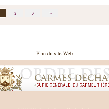
2
3
∞
Plan du site Web