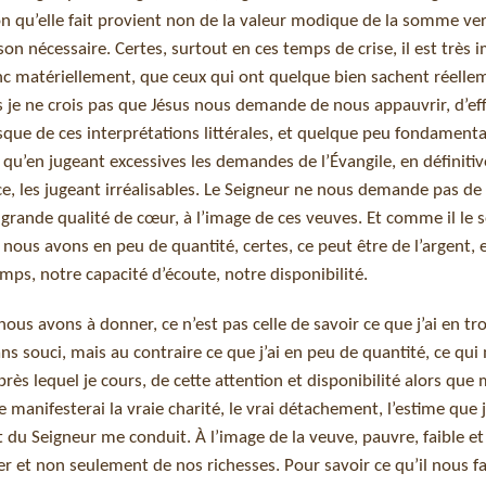
on qu’elle fait provient non de la valeur modique de la somme ve
son nécessaire. Certes, surtout en ces temps de crise, il est très 
nc matériellement, que ceux qui ont quelque bien sachent réelle
s je ne crois pas que Jésus nous demande de nous appauvrir, d’e
que de ces interprétations littérales, et quelque peu fondamental
st qu’en jugeant excessives les demandes de l’Évangile, en définit
, les jugeant irréalisables. Le Seigneur ne nous demande pas de 
grande qualité de cœur, à l’image de ces veuves. Et comme il le s
 nous avons en peu de quantité, certes, ce peut être de l’argent, et
emps, notre capacité d’écoute, notre disponibilité.
ous avons à donner, ce n’est pas celle de savoir ce que j’ai en tr
ns souci, mais au contraire ce que j’ai en peu de quantité, ce qui
s lequel je cours, de cette attention et disponibilité alors que
anifesterai la vraie charité, le vrai détachement, l’estime que 
 du Seigneur me conduit. À l’image de la veuve, pauvre, faible et
r et non seulement de nos richesses. Pour savoir ce qu’il nous f