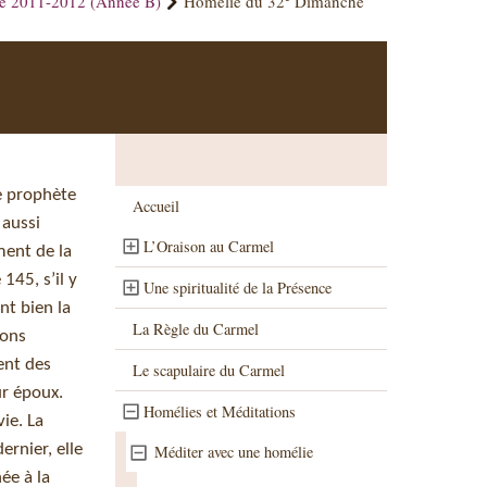
ue 2011-2012 (Année B)
Homélie du 32
Dimanche
le prophète
Accueil
 aussi
L’Oraison au Carmel
ment de la
145, s’il y
Une spiritualité de la Présence
nt bien la
La Règle du Carmel
ions
ent des
Le scapulaire du Carmel
ur époux.
Homélies et Méditations
ie. La
ernier, elle
Méditer avec une homélie
ée à la