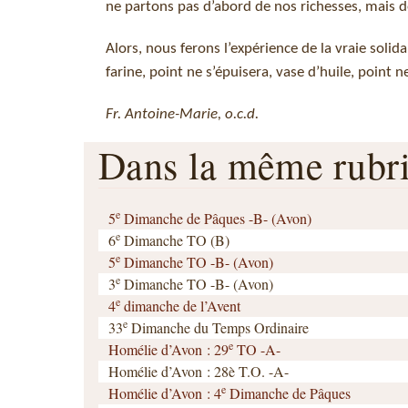
ne partons pas d’abord de nos richesses, mais 
Alors, nous ferons l’expérience de la vraie solid
farine, point ne s’épuisera, vase d’huile, point n
Fr. Antoine-Marie, o.c.d.
Dans la même rub
e
5
Dimanche de Pâques -B- (Avon)
e
6
Dimanche TO (B)
e
5
Dimanche TO -B- (Avon)
e
3
Dimanche TO -B- (Avon)
e
4
dimanche de l’Avent
e
33
Dimanche du Temps Ordinaire
e
Homélie d’Avon : 29
TO -A-
Homélie d’Avon : 28è T.O. -A-
e
Homélie d’Avon : 4
Dimanche de Pâques