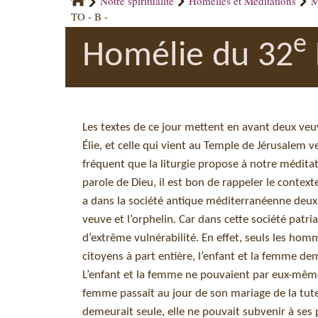
Notre spiritualité
Homélies et Méditations
M
TO - B -
e
Homélie du 32
Les textes de ce jour mettent en avant deux veuv
Élie, et celle qui vient au Temple de Jérusalem ve
fréquent que la liturgie propose à notre médita
parole de Dieu, il est bon de rappeler le context
a dans la société antique méditerranéenne deux 
veuve et l’orphelin. Car dans cette société patri
d’extrême vulnérabilité. En effet, seuls les hom
citoyens à part entière, l’enfant et la femme de
L’enfant et la femme ne pouvaient par eux-mêmes 
femme passait au jour de son mariage de la tutell
demeurait seule, elle ne pouvait subvenir à ses 