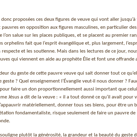
t donc proposées ces deux figures de veuve qui vont aller jusqu’à
t pauvres en opposition aux figures masculines, en particulier des
e l’on salue sur les places publiques, et se placent au premier ran
 orphelins fait que l’esprit évangélique et, plus largement, l’espr
respecte et les soutienne. Mais dans les lectures de ce jour, nou
euves qui viennent en aide au prophète Élie et font une offrande
ndeur du geste de cette pauvre veuve qui sait donner tout ce qu’el
e geste ? Quel enseignement l’Évangile veut-il nous donner ? Faud
our faire un don proportionnellement aussi important que celui
 Jésus a dit de la veuve : « il a tout donné ce qu’il avait pour vi
i s’appauvrir matériellement, donner tous ses biens, pour être un 
rprétation fondamentaliste, risque seulement de faire un pauvre de
onde.
 souligne plutôt la générosité, la grandeur et la beauté du geste 