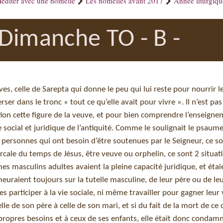
éditer avec une homélie
Les homélies avant 2017
Année liturgiq
Dimanche TO - B -
es, celle de Sarepta qui donne le peu qui lui reste pour nourrir 
rser dans le tronc « tout ce qu’elle avait pour vivre ». Il n’est pas
tion cette figure de la veuve, et pour bien comprendre l’enseigne
e social et juridique de l’antiquité. Comme le soulignait le psaume 
personnes qui ont besoin d’être soutenues par le Seigneur, ce so
arcale du temps de Jésus, être veuve ou orphelin, ce sont 2 situat
mes masculins adultes avaient la pleine capacité juridique, et étai
meuraient toujours sur la tutelle masculine, de leur père ou de le
participer à la vie sociale, ni même travailler pour gagner leur v
e de son père à celle de son mari, et si du fait de la mort de ce d
propres besoins et à ceux de ses enfants, elle était donc condamn