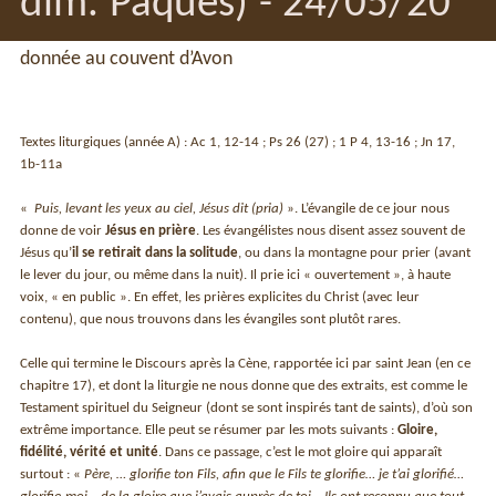
dim. Pâques) - 24/05/20
donnée au couvent d’Avon
Textes liturgiques (année A) : Ac 1, 12-14 ; Ps 26 (27) ; 1 P 4, 13-16 ; Jn 17,
1b-11a
«
Puis, levant les yeux au ciel, Jésus dit (pria)
». L’évangile de ce jour nous
donne de voir
Jésus en prière
. Les évangélistes nous disent assez souvent de
Jésus qu’
il se retirait dans la solitude
, ou dans la montagne pour prier (avant
le lever du jour, ou même dans la nuit). Il prie ici « ouvertement », à haute
voix, « en public ». En effet, les prières explicites du Christ (avec leur
contenu), que nous trouvons dans les évangiles sont plutôt rares.
Celle qui termine le Discours après la Cène, rapportée ici par saint Jean (en ce
chapitre 17), et dont la liturgie ne nous donne que des extraits, est comme le
Testament spirituel du Seigneur (dont se sont inspirés tant de saints), d’où son
extrême importance. Elle peut se résumer par les mots suivants :
Gloire,
fidélité, vérité et unité
. Dans ce passage, c’est le mot gloire qui apparaît
surtout : «
Père, … glorifie ton Fils, afin que le Fils te glorifie… je t’ai glorifié…