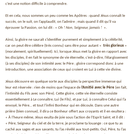
c’est une notion difficile à comprendre.
Et en cela, nous sommes un peu comme les Apôtres : quand Jésus connaît le
succès, on le suit, on l’applaudit, on l’admire ; mais quand il dit qu’il va
éprouver la Passion, on lui dit : «
Oh ! Non, Seigneur, jamais !
».
Ainsi, la gloire ne saurait s’identifier purement et simplement à la célébrité,
car on peut être célèbre (très connu) sans être pour autant «
très glorieux
»
(moralement, spirituellement). Ici, lorsque Jésus met la gloire en rapport avec
les disciples, il en fait le synonyme de vie éternelle, c’est-à-dire, l’élargissement
(à ses disciples) de son intimité avec le Père ; gloire correspond donc à une
introduction, une association de ceux qui croient en Lui à cette vie divine.
Jésus découvre en quelque sorte aux disciples la perspective immense qui
leur est réservée : rien de moins que l’espace de
l’Amitié avec le Père
(en fait,
l’intimité du Fils avec son Père). Cette gloire, cette vie éternelle consiste
essentiellement à Le connaître, Lui (le Fils), et par Lui, à connaître Celui qui l’a
envoyé, le Père… et tout l’infini Bonheur qui en découle. Dans une autre
prière (bien connue), il dira ce Bonheur offert aux croyants et il en exultera :
« À l’heure même, Jésus exulta de joie sous l’action de l’Esprit Saint, et il dit :
« Père, Seigneur du ciel et de la terre, je proclame ta louange : ce que tu as
caché aux sages et aux savants, tu l’as révélé aux tout-petits. Oui, Père, tu l’as