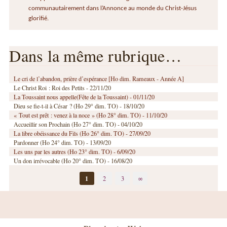
communautairement dans l’Annonce au monde du Christ-Jésus
glorifié.
Dans la même rubrique…
Le cri de l’abandon, prière d’espérance [Ho dim. Rameaux - Année A]
Le Christ Roi : Roi des Petits - 22/11/20
La Toussaint nous appelle(Fête de la Toussaint) - 01/11/20
Dieu se fie-t-il à César ? (Ho 29° dim. TO) - 18/10/20
« Tout est prêt : venez à la noce » (Ho 28° dim. TO) - 11/10/20
Accueillir son Prochain (Ho 27° dim. TO) - 04/10/20
La libre obéissance du Fils (Ho 26° dim. TO) - 27/09/20
Pardonner (Ho 24° dim. TO) - 13/09/20
Les uns par les autres (Ho 23° dim. TO) - 6/09/20
Un don irrévocable (Ho 20° dim. TO) - 16/08/20
1
2
3
∞