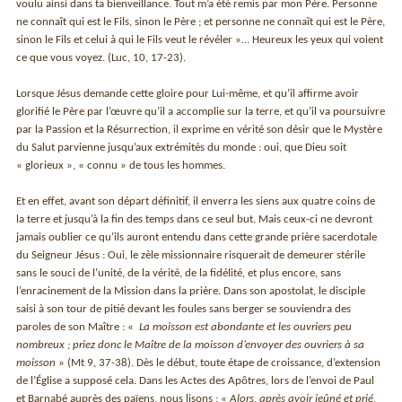
voulu ainsi dans ta bienveillance. Tout m’a été remis par mon Père. Personne
ne connaît qui est le Fils, sinon le Père ; et personne ne connaît qui est le Père,
sinon le Fils et celui à qui le Fils veut le révéler »… Heureux les yeux qui voient
ce que vous voyez. (Luc, 10, 17-23).
Lorsque Jésus demande cette gloire pour Lui-même, et qu’il affirme avoir
glorifié le Père par l’œuvre qu’il a accomplie sur la terre, et qu’il va poursuivre
par la Passion et la Résurrection, il exprime en vérité son désir que le Mystère
du Salut parvienne jusqu’aux extrémités du monde : oui, que Dieu soit
« glorieux », « connu » de tous les hommes.
Et en effet, avant son départ définitif, il enverra les siens aux quatre coins de
la terre et jusqu’à la fin des temps dans ce seul but. Mais ceux-ci ne devront
jamais oublier ce qu’ils auront entendu dans cette grande prière sacerdotale
du Seigneur Jésus : Oui, le zèle missionnaire risquerait de demeurer stérile
sans le souci de l’unité, de la vérité, de la fidélité, et plus encore, sans
l’enracinement de la Mission dans la prière. Dans son apostolat, le disciple
saisi à son tour de pitié devant les foules sans berger se souviendra des
paroles de son Maître : «
La moisson est abondante et les ouvriers peu
nombreux ; priez donc le Maître de la moisson d’envoyer des ouvriers à sa
moisson
» (Mt 9, 37-38). Dès le début, toute étape de croissance, d’extension
de l’Église a supposé cela. Dans les Actes des Apôtres, lors de l’envoi de Paul
et Barnabé auprès des païens, nous lisons : «
Alors, après avoir jeûné et prié,