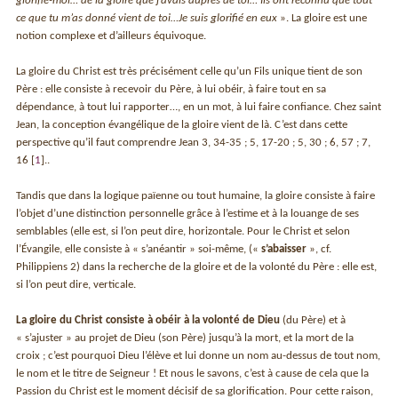
glorifie-moi… de la gloire que j’avais auprès de toi… Ils ont reconnu que tout
ce que tu m’as donné vient de toi…Je suis glorifié en eux
». La gloire est une
notion complexe et d’ailleurs équivoque.
La gloire du Christ est très précisément celle qu’un Fils unique tient de son
Père : elle consiste à recevoir du Père, à lui obéir, à faire tout en sa
dépendance, à tout lui rapporter…, en un mot, à lui faire confiance. Chez saint
Jean, la conception évangélique de la gloire vient de là. C’est dans cette
perspective qu’il faut comprendre Jean 3, 34-35 ; 5, 17-20 ; 5, 30 ; 6, 57 ; 7,
16
[
1
]
..
Tandis que dans la logique païenne ou tout humaine, la gloire consiste à faire
l’objet d’une distinction personnelle grâce à l’estime et à la louange de ses
semblables (elle est, si l’on peut dire, horizontale. Pour le Christ et selon
l’Évangile, elle consiste à « s’anéantir » soi-même, («
s’abaisser
», cf.
Philippiens 2) dans la recherche de la gloire et de la volonté du Père : elle est,
si l’on peut dire, verticale.
La gloire du Christ consiste à obéir à la volonté de Dieu
(du Père) et à
« s’ajuster » au projet de Dieu (son Père) jusqu’à la mort, et la mort de la
croix ; c’est pourquoi Dieu l’élève et lui donne un nom au-dessus de tout nom,
le nom et le titre de Seigneur ! Et nous le savons, c’est à cause de cela que la
Passion du Christ est le moment décisif de sa glorification. Pour cette raison,