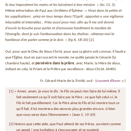
ils leur imposèrent les mains et les laissèrent à leur mission
» (Ac 13, 3).
Même exhortation de Paul aux chrétiens d’Éphèse : «
Vivez dans la prière et
les supplications : priez en tous temps dans l’Esprit ; apportez-y une vigilance
inlassable et intercédez… Priez aussi pour moi, afin qu’il me soit donné
d’ouvrir la bouche pour parler et d’annoncer hardiment le mystère de
l’évangile, dont je suis l’ambassadeur dans les chaînes ; obtenez-moi la
hardiesse d’en parler comme je le dois
» (Ep 6, 18-20)
[
2
]
.
Oui, pour que le Dieu de Jésus-Christ, pour que sa gloire soit connue, il faudra
que l’Église, tout en parcourant le monde, ne quitte jamais le Cénacle (la
chambre haute), et
persévère dans la prière
, avec Marie, la Mère de Jésus,
imitant en cela, le Priant et le Prêtre par excellence : Jésus-Christ. AMEN.
Fr. Gérard-Marie de la Trinité, ocd - (
couvent d’Avon
)
[
1
]
« Amen, amen, je vous le dis : le Fils ne peut rien faire de lui-même, il
fait seulement ce qu’il voit faire par le Père ; ce que fait celui-ci, le
Fils le fait pareillement. Car le Père aime le Fils et lui montre tout ce
qu’il fait. Il lui montrera des œuvres plus grandes encore, si bien
que vous serez dans l’étonnement » (Jean 5, 19-20)
[
2
]
Notons que cette aide, que Paul attend de ses frères, survient comme
un appel / une invitation à s’encourager et se soutenir