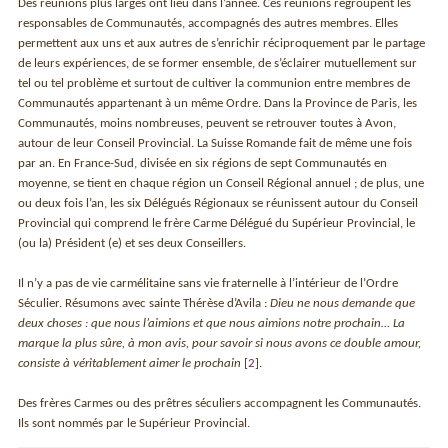
Des réunions plus larges ont lieu dans l’année. Ces réunions regroupent les
responsables de Communautés, accompagnés des autres membres. Elles
permettent aux uns et aux autres de s’enrichir réciproquement par le partage
de leurs expériences, de se former ensemble, de s’éclairer mutuellement sur
tel ou tel problème et surtout de cultiver la communion entre membres de
Communautés appartenant à un même Ordre. Dans la Province de Paris, les
Communautés, moins nombreuses, peuvent se retrouver toutes à Avon,
autour de leur Conseil Provincial. La Suisse Romande fait de même une fois
par an. En France-Sud, divisée en six régions de sept Communautés en
moyenne, se tient en chaque région un Conseil Régional annuel ; de plus, une
ou deux fois l’an, les six Délégués Régionaux se réunissent autour du Conseil
Provincial qui comprend le frère Carme Délégué du Supérieur Provincial, le
(ou la) Président (e) et ses deux Conseillers.
Il n’y a pas de vie carmélitaine sans vie fraternelle à l’intérieur de l’Ordre
Séculier. Résumons avec sainte Thérèse d’Avila :
Dieu ne nous demande que
deux choses : que nous l’aimions et que nous aimions notre prochain… La
marque la plus sûre, à mon avis, pour savoir si nous avons ce double amour,
consiste à véritablement aimer le prochain
[
2
]
.
Des frères Carmes ou des prêtres séculiers accompagnent les Communautés.
Ils sont nommés par le Supérieur Provincial.