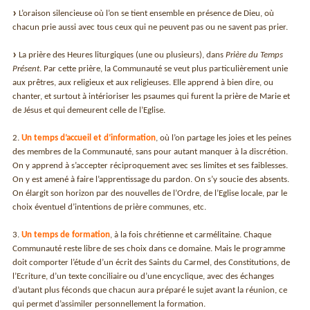
L’oraison silencieuse où l’on se tient ensemble en présence de Dieu, où
chacun prie aussi avec tous ceux qui ne peuvent pas ou ne savent pas prier.
La prière des Heures liturgiques (une ou plusieurs), dans
Prière du Temps
Présent
. Par cette prière, la Communauté se veut plus particulièrement unie
aux prêtres, aux religieux et aux religieuses. Elle apprend à bien dire, ou
chanter, et surtout à intérioriser les psaumes qui furent la prière de Marie et
de Jésus et qui demeurent celle de l’Eglise.
2.
Un temps d’accueil et d’information
, où l’on partage les joies et les peines
des membres de la Communauté, sans pour autant manquer à la discrétion.
On y apprend à s’accepter réciproquement avec ses limites et ses faiblesses.
On y est amené à faire l’apprentissage du pardon. On s’y soucie des absents.
On élargit son horizon par des nouvelles de l’Ordre, de l’Eglise locale, par le
choix éventuel d’intentions de prière communes, etc.
3.
Un temps de formation
, à la fois chrétienne et carmélitaine. Chaque
Communauté reste libre de ses choix dans ce domaine. Mais le programme
doit comporter l’étude d’un écrit des Saints du Carmel, des Constitutions, de
l’Ecriture, d’un texte conciliaire ou d’une encyclique, avec des échanges
d’autant plus féconds que chacun aura préparé le sujet avant la réunion, ce
qui permet d’assimiler personnellement la formation.