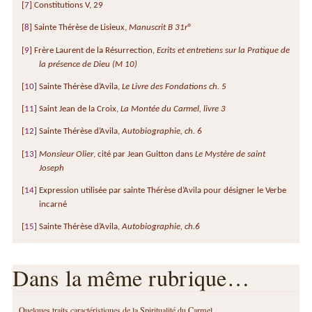
[
7
]
Constitutions V, 29
[
8
]
Sainte Thérèse de Lisieux,
Manuscrit B 31r°
[
9
]
Frère Laurent de la Résurrection,
Ecrits et entretiens sur la Pratique de
la présence de Dieu (M 10)
[
10
]
Sainte Thérèse d’Avila,
Le Livre des Fondations ch. 5
[
11
]
Saint Jean de la Croix,
La Montée du Carmel, livre 3
[
12
]
Sainte Thérèse d’Avila,
Autobiographie, ch. 6
[
13
]
Monsieur Olier
, cité par Jean Guitton dans
Le Mystère de saint
Joseph
[
14
]
Expression utilisée par sainte Thérèse d’Avila pour désigner le Verbe
incarné
[
15
]
Sainte Thérèse d’Avila,
Autobiographie, ch.6
Dans la même rubrique…
Quelques traits caractéristiques de la Spiritualité du Carmel.