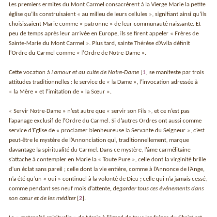
Les premiers ermites du Mont Carmel consacrèrent à la Vierge Marie la petite
église qu’ils construisaient « au milieu de leurs cellules », signifiant ainsi qu’ils
choisissaient Marie comme « patronne » de leur communauté naissante. Et
peu de temps après leur arrivée en Europe, ils se firent appeler « Frères de
Sainte-Marie du Mont Carmel ». Plus tard, sainte Thérèse d’Avila définit
l’Ordre du Carmel comme « l’Ordre de Notre-Dame ».
Cette vocation à
l’amour et au culte de Notre-Dame
[
1
]
se manifeste par trois
attitudes traditionnelles : le service de « la Dame », l’invocation adressée à
« la Mère » et l’imitation de « la Sœur ».
« Servir Notre-Dame » n’est autre que « servir son Fils », et ce n’est pas
l’apanage exclusif de l’Ordre du Carmel. Si d’autres Ordres ont aussi comme
service d’Eglise de « proclamer bienheureuse la Servante du Seigneur », c’est
peut-être le mystère de l’Annonciation qui, traditionnellement, marque
davantage la spiritualité du Carmel. Dans ce mystère, l’âme carmélitaine
s’attache à contempler en Marie la « Toute Pure », celle dont la virginité brille
d’un éclat sans pareil ; celle dont la vie entière, comme à l’Annonce de l’Ange,
n’a été qu’un « oui » continuel à la volonté de Dieu ; celle qui n’a jamais cessé,
comme pendant ses neuf mois d’attente, de
garder tous ces événements dans
son cœur et de les méditer
[
2
]
.