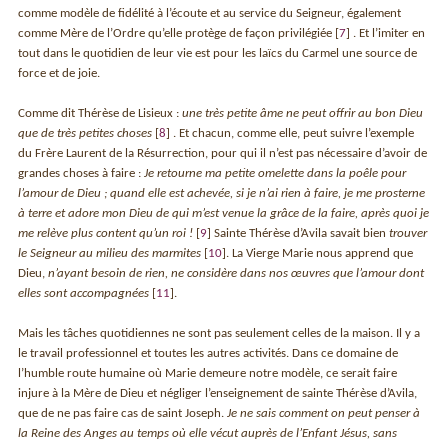
comme modèle de fidélité à l’écoute et au service du Seigneur, également
comme Mère de l’Ordre qu’elle protège de façon privilégiée
[
7
]
. Et l’imiter en
tout dans le quotidien de leur vie est pour les laïcs du Carmel une source de
force et de joie.
Comme dit Thérèse de Lisieux :
une très petite âme ne peut offrir au bon Dieu
que de très petites choses
[
8
]
. Et chacun, comme elle, peut suivre l’exemple
du Frère Laurent de la Résurrection, pour qui il n’est pas nécessaire d’avoir de
grandes choses à faire :
Je retourne ma petite omelette dans la poêle pour
l’amour de Dieu ; quand elle est achevée, si je n’ai rien à faire, je me prosterne
à terre et adore mon Dieu de qui m’est venue la grâce de la faire, après quoi je
me relève plus content qu’un roi !
[
9
]
Sainte Thérèse d’Avila savait bien
trouver
le Seigneur au milieu des marmites
[
10
]
. La Vierge Marie nous apprend que
Dieu,
n’ayant besoin de rien, ne considère dans nos œuvres que l’amour dont
elles sont accompagnées
[
11
]
.
Mais les tâches quotidiennes ne sont pas seulement celles de la maison. Il y a
le travail professionnel et toutes les autres activités. Dans ce domaine de
l’humble route humaine où Marie demeure notre modèle, ce serait faire
injure à la Mère de Dieu et négliger l’enseignement de sainte Thérèse d’Avila,
que de ne pas faire cas de saint Joseph.
Je ne sais comment on peut penser à
la Reine des Anges au temps où elle vécut auprès de l’Enfant Jésus, sans