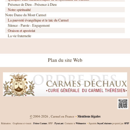
Présence de Dieu - Présence à Dieu
Notre spiritualité
Notre Dame du Mont Carmel
La pauvreté évangélique et le laïc du Carmel
Silence - Parole - Engagement
Oraison et apostolat
La vie fraternelle
Plan du site Web
©
2004-2026 , Carmel en France
•
Mentions légales
Frères Carmes
Pyrat.net
Webmestre
SoyezCréateurs
SPIP
Réalisation : Graphisme et visuels :
, SPIP :
. Contacter le
•
Squelette
propulsé par