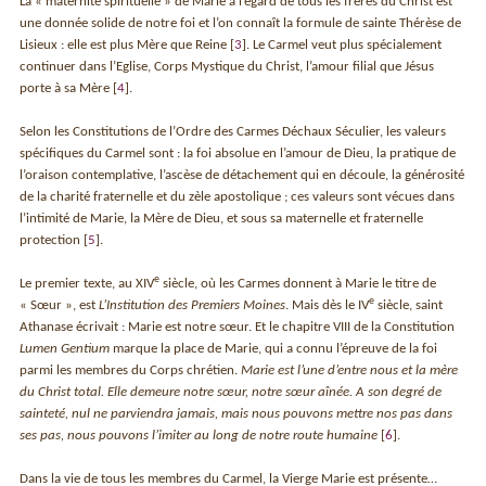
La « maternité spirituelle » de Marie à l’égard de tous les frères du Christ est
une donnée solide de notre foi et l’on connaît la formule de sainte Thérèse de
Lisieux : elle est plus Mère que Reine
[
3
]
. Le Carmel veut plus spécialement
continuer dans l’Eglise, Corps Mystique du Christ, l’amour filial que Jésus
porte à sa Mère
[
4
]
.
Selon les Constitutions de l’Ordre des Carmes Déchaux Séculier, les valeurs
spécifiques du Carmel sont : la foi absolue en l’amour de Dieu, la pratique de
l’oraison contemplative, l’ascèse de détachement qui en découle, la générosité
de la charité fraternelle et du zèle apostolique ; ces valeurs sont vécues dans
l’intimité de Marie, la Mère de Dieu, et sous sa maternelle et fraternelle
protection
[
5
]
.
e
Le premier texte, au XIV
siècle, où les Carmes donnent à Marie le titre de
e
« Sœur », est
L’Institution des Premiers Moines
. Mais dès le IV
siècle, saint
Athanase écrivait : Marie est notre sœur. Et le chapitre VIII de la Constitution
Lumen Gentium
marque la place de Marie, qui a connu l’épreuve de la foi
parmi les membres du Corps chrétien.
Marie est l’une d’entre nous et la mère
du Christ total. Elle demeure notre sœur, notre sœur aînée. A son degré de
sainteté, nul ne parviendra jamais, mais nous pouvons mettre nos pas dans
ses pas, nous pouvons l’imiter au long de notre route humaine
[
6
]
.
Dans la vie de tous les membres du Carmel, la Vierge Marie est présente…