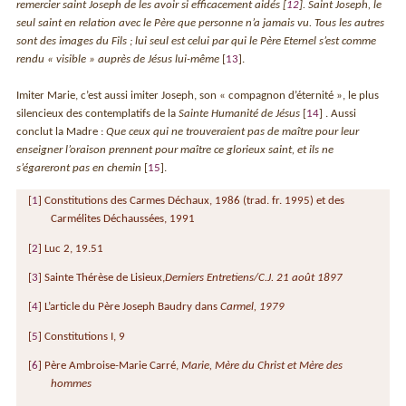
remercier saint Joseph de les avoir si efficacement aidés
[
12
]
. Saint Joseph, le
seul saint en relation avec le Père que personne n’a jamais vu. Tous les autres
sont des images du Fils ; lui seul est celui par qui le Père Eternel s’est comme
rendu « visible » auprès de Jésus lui-même
[
13
]
.
Imiter Marie, c’est aussi imiter Joseph, son « compagnon d’éternité », le plus
silencieux des contemplatifs de la
Sainte Humanité de Jésus
[
14
]
. Aussi
conclut la Madre :
Que ceux qui ne trouveraient pas de maître pour leur
enseigner l’oraison prennent pour maître ce glorieux saint, et ils ne
s’égareront pas en chemin
[
15
]
.
[
1
]
Constitutions des Carmes Déchaux, 1986 (trad. fr. 1995) et des
Carmélites Déchaussées, 1991
[
2
]
Luc 2, 19.51
[
3
]
Sainte Thérèse de Lisieux,
Derniers Entretiens/C.J. 21 août 1897
[
4
]
L’article du Père Joseph Baudry dans
Carmel, 1979
[
5
]
Constitutions I, 9
[
6
]
Père Ambroise-Marie Carré,
Marie, Mère du Christ et Mère des
hommes