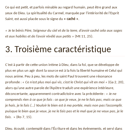
Ce qui est petit, et parfois minable au regard humain, peut être grand aux
yeux de Dieu. La spiritualité du Carmel, marquée par l’intériorité de l’Esprit
Saint, est aussi placée sous le signe du
« caché »
.
« Je te bénis Père, Seigneur du ciel et de la terre, d’avoir caché cela aux sages
et aux habiles et de l’avoir révélé aux petits »
(Mt 11, 25).
3. Troisième caractéristique
C’est à partir de cette union intime à Dieu, dans la foi, que se développe de
plus en plus un agir dont la source est à la fois la liberté humaine et Celui qui
nous anime. Peu à peu, les mots de saint Paul trouvent une résonance
profonde :
« Ce n’est plus moi qui vis, c’est le Christ qui vit en moi »
(Ga 2, 20),
alors qu’une autre parole de l’Apôtre traduit une expérience intérieure,
déconcertante, apparemment contradictoire avec la précédente :
« Je ne
comprends rien à ce que je fais : ce que je veux, je ne le fais pas, mais ce que
je hais, je le fais (…) Vouloir le bien est à ma portée, mais non pas l’accomplir,
puisque le bien que je veux, je ne le fais pas et le mal que je ne veux pas, je le
fais.
» (Ro 7, 15).
Dieu, écouté, contemplé dans l’Écriture et dans les événements, et servi dans