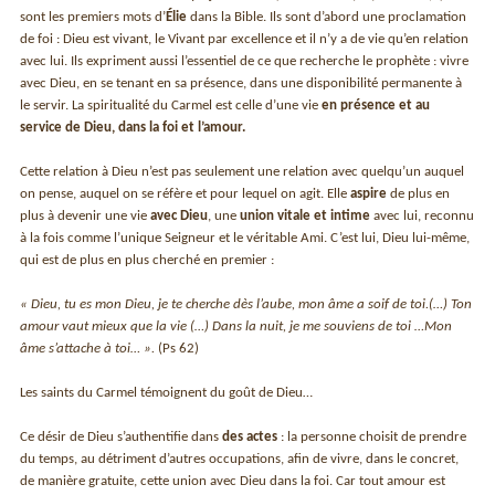
sont les premiers mots d’
Élie
dans la Bible. Ils sont d’abord une proclamation
de foi : Dieu est vivant, le Vivant par excellence et il n’y a de vie qu’en relation
avec lui. Ils expriment aussi l’essentiel de ce que recherche le prophète : vivre
avec Dieu, en se tenant en sa présence, dans une disponibilité permanente à
le servir. La spiritualité du Carmel est celle d’une vie
en présence et au
service de Dieu, dans la foi et l’amour.
Cette relation à Dieu n’est pas seulement une relation avec quelqu’un auquel
on pense, auquel on se réfère et pour lequel on agit. Elle
aspire
de plus en
plus à devenir une vie
avec Dieu
, une
union vitale et intime
avec lui, reconnu
à la fois comme l’unique Seigneur et le véritable Ami. C’est lui, Dieu lui-même,
qui est de plus en plus cherché en premier :
« Dieu, tu es mon Dieu, je te cherche dès l’aube, mon âme a soif de toi.(…) Ton
amour vaut mieux que la vie (…) Dans la nuit, je me souviens de toi …Mon
âme s’attache à toi… ».
(Ps 62)
Les saints du Carmel témoignent du goût de Dieu…
Ce désir de Dieu s’authentifie dans
des actes
: la personne choisit de prendre
du temps, au détriment d’autres occupations, afin de vivre, dans le concret,
de manière gratuite, cette union avec Dieu dans la foi. Car tout amour est