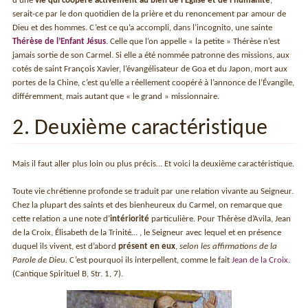
d’une
vie qui coopère activement au bien de l’Église et de l’humanité
,
serait-ce par le don quotidien de la prière et du renoncement par amour de
Dieu et des hommes. C’est ce qu’a accompli, dans l’incognito, une sainte
Thérèse de l’Enfant Jésus
. Celle que l’on appelle « la petite » Thérèse n’est
jamais sortie de son Carmel. Si elle a été nommée patronne des missions, aux
cotés de saint François Xavier, l’évangélisateur de Goa et du Japon, mort aux
portes de la Chine, c’est qu’elle a réellement coopéré à l’annonce de l’Évangile,
différemment, mais autant que « le grand » missionnaire.
2. Deuxième caractéristique
Mais il faut aller plus loin ou plus précis… Et voici la deuxième caractéristique.
Toute vie chrétienne profonde se traduit par une relation vivante au Seigneur.
Chez la plupart des saints et des bienheureux du Carmel, on remarque que
cette relation a une note d’
intériorité
particulière. Pour Thérèse d’Avila, Jean
de la Croix, Élisabeth de la Trinité… , le Seigneur avec lequel et en présence
duquel ils vivent, est d’abord
présent en eux
,
selon les affirmations de la
Parole de Dieu.
C’est pourquoi ils interpellent, comme le fait
Jean de la Croix
.
(Cantique Spirituel B, Str. 1, 7).