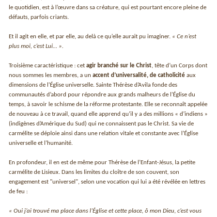
le quotidien, est à l’œuvre dans sa créature, qui est pourtant encore pleine de
défauts, parfois criants.
Et il agit en elle, et par elle, au delà ce qu’elle aurait pu imaginer.
« Ce n’est
plus moi, c’est Lui… ».
Troisième caractéristique : cet
agir branché sur le Christ
, tête d’un Corps dont
nous sommes les membres, a un
accent d’universalité, de catholicité
aux
dimensions de l’Église universelle. Sainte Thérèse d’Avila fonde des
communautés d’abord pour répondre aux grands malheurs de l’Église du
temps, à savoir le schisme de la réforme protestante. Elle se reconnaît appelée
de nouveau à ce travail, quand elle apprend qu’il y a des millions « d’indiens »
(indigènes d’Amérique du Sud) qui ne connaissent pas le Christ. Sa vie de
carmélite se déploie ainsi dans une relation vitale et constante avec l’Église
universelle et l’humanité.
En profondeur, il en est de même pour Thérèse de l’Enfant-Jésus, la petite
carmélite de Lisieux. Dans les limites du cloître de son couvent, son
engagement est "universel", selon une vocation qui lui a été révélée en lettres
de feu :
« Oui j’ai trouvé ma place dans l’Église et cette place, ô mon Dieu, c’est vous