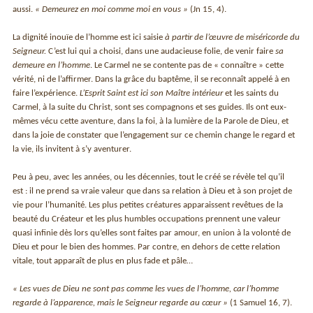
aussi.
« Demeurez en moi comme moi en vous »
(Jn 15, 4).
La dignité inouïe de l’homme est ici saisie
à partir de l’œuvre de miséricorde du
Seigneur.
C’est lui qui a choisi, dans une audacieuse folie, de venir faire
sa
demeure en l’homme
. Le Carmel ne se contente pas de « connaître » cette
vérité, ni de l’affirmer. Dans la grâce du baptême, il se reconnaît appelé à en
faire l’expérience.
L’Esprit Saint est ici son Maître intérieur
et les saints du
Carmel, à la suite du Christ, sont ses compagnons et ses guides. Ils ont eux-
mêmes vécu cette aventure, dans la foi, à la lumière de la Parole de Dieu, et
dans la joie de constater que l’engagement sur ce chemin change le regard et
la vie, ils invitent à s’y aventurer.
Peu à peu, avec les années, ou les décennies, tout le créé se révèle tel qu’il
est : il ne prend sa vraie valeur que dans sa relation à Dieu et à son projet de
vie pour l’humanité. Les plus petites créatures apparaissent revêtues de la
beauté du Créateur et les plus humbles occupations prennent une valeur
quasi infinie dès lors qu’elles sont faites par amour, en union à la volonté de
Dieu et pour le bien des hommes. Par contre, en dehors de cette relation
vitale, tout apparaît de plus en plus fade et pâle…
« Les vues de Dieu ne sont pas comme les vues de l’homme, car l’homme
regarde à l’apparence, mais le Seigneur regarde au cœur »
(1 Samuel 16, 7).