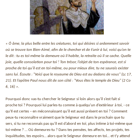
« Ô âme, la plus belle entre les créatures, toi qui désires si ardemment savoir
où se trouve ton Bien-Aimé, afin de le chercher et de t’unir à lui, voici qu’on te
le dit : tu es toi-même la demeure où il habite, la retraite où il se cache. Quelle
joie, quelle consolation pour toi ! Ton trésor, l’objet de ton espérance, est si
proche de toi qu’il est en toi-même, ou pour mieux dire, tu ne saurais exister
sans lui. Écoute : "Voici que le royaume de Dieu est au dedans de vous" (Lc 17,
21). Et l’apôtre Paul nous dit de son côté : "Vous êtes le temple de Dieu" (2 Co
6, 16) ».
Pourquoi donc vas-tu chercher le Seigneur si loin alors qu’il s’est fait si
proche toi ? Pourquoi lui parles-tu comme à quelqu’un d’extérieur à toi, - ce
qu’Il est certes – en méconnaissant qu’il est aussi présent en toi ? Comment
peux-tu reconnaître vraiment que le Seigneur est dans le prochain que tu
sers, si tu ne reconnais pas qu’il est d’abord en toi, plus intime à toi-même que
toi-même ? … Où demeures-tu ? Dans tes pensées, tes affects, tes projets, tes
inquiétudes, tes espoirs… alors que le Seigneur demeure en toi… et t’y attend