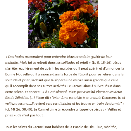
« Des foules accouraient pour entendre Jésus et se faire guérir de leur
maladie. Mais lui se retirait dans les solitudes et priait »
(Lc 5, 15-16). Jésus
s’arrête régulièrement de guérir les malades qu’il peut guérir et d’annoncer la
Bonne Nouvelle qu’il annonce dans la force de l’Esprit pour se retirer dans la
solitude et prier, sachant que là s’opère une œuvre aussi grande que celle
qu’il accomplit dans ses autres activités. Le Carmel aime à suivre Jésus dans
cette prière. Et encore :
« À Gethsémani, Jésus prit avec lui Pierre et les deux
fils de Zébédée. (…) Il leur dit : "Mon âme est triste à en mourir. Demeurez ici et
veillez avec moi…Il revient vers ses disciples et les trouve en train de dormir." »
(cf. Mt 26, 38.40). Le Carmel aime à répondre à l’appel de Jésus : « Veillez et
priez ». Ce n’est pas tout…
Tous les saints du Carmel sont imbibés de la Parole de Dieu, lue, méditée,