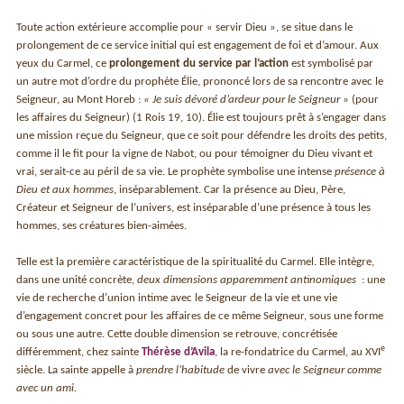
Toute action extérieure accomplie pour « servir Dieu », se situe dans le
prolongement de ce service initial qui est engagement de foi et d’amour. Aux
yeux du Carmel, ce
prolongement du service par l’action
est symbolisé par
un autre mot d’ordre du prophète Élie, prononcé lors de sa rencontre avec le
Seigneur, au Mont Horeb :
« Je suis dévoré d’ardeur pour le Seigneur »
(pour
les affaires du Seigneur) (1 Rois 19, 10). Élie est toujours prêt à s’engager dans
une mission reçue du Seigneur, que ce soit pour défendre les droits des petits,
comme il le fit pour la vigne de Nabot, ou pour témoigner du Dieu vivant et
vrai, serait-ce au péril de sa vie. Le prophète symbolise une intense
présence à
Dieu et aux hommes
, inséparablement. Car la présence au Dieu, Père,
Créateur et Seigneur de l’univers, est inséparable d’une présence à tous les
hommes, ses créatures bien-aimées.
Telle est la première caractéristique de la spiritualité du Carmel. Elle intègre,
dans une unité concrète,
deux dimensions apparemment antinomiques
: une
vie de recherche d’union intime avec le Seigneur de la vie et une vie
d’engagement concret pour les affaires de ce même Seigneur, sous une forme
ou sous une autre. Cette double dimension se retrouve, concrétisée
e
différemment, chez sainte
Thérèse d’Avila
, la re-fondatrice du Carmel, au XVI
siècle. La sainte appelle à
prendre l’habitude
de vivre
avec le Seigneur comme
avec un ami.