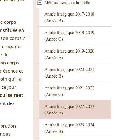
Méditer avec une homélie
Année liturgique 2017-2018
(Année B)
re corps
instituée en
Année liturgique 2018-2019
e son corps ?
(Année C)
in reçu de
Année liturgique 2019-2020
r le
(Année A)
 son corps
Année liturgique 2020-2021
présence et
(Année B)
in qu’il a
 ce jour
Année liturgique 2021-2022
(Année C)
 qui se met
ment des
Année liturgique 2022-2023
(Année A)
Année liturgique 2023-2024
ébration
(Année B)
l nous