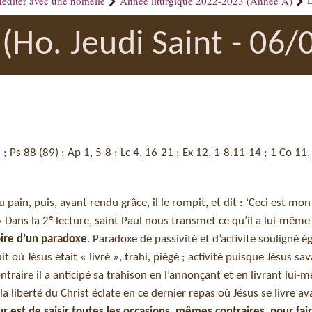
éditer avec une homélie
Année liturgique 2022-2023 (Année A)
L
(Ho. Jeudi Saint - 06/
 ; Ps 88 (89) ; Ap 1, 5-8 ; Lc 4, 16-21 ; Ex 12, 1-8.11-14 ; 1 Co 11,
 du pain, puis, ayant rendu grâce, il le rompit, et dit : ‘Ceci est mon
e
» Dans la 2
lecture, saint Paul nous transmet ce qu’il a lui-même
ire d’un paradoxe
. Paradoxe de passivité et d’activité souligné 
it où Jésus était « livré », trahi, piégé ; activité puisque Jésus sa
ontraire il a anticipé sa trahison en l’annonçant et en livrant lui
a liberté du Christ éclate en ce dernier repas où Jésus se livre 
r est de saisir toutes les occasions, mêmes contraires, pour fair