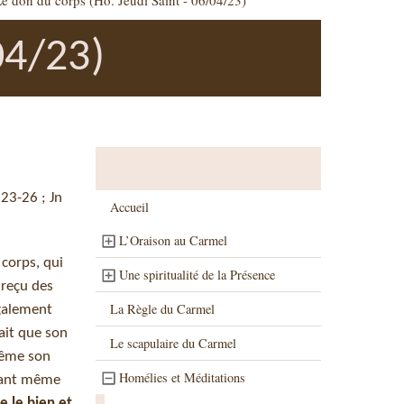
e don du corps (Ho. Jeudi Saint - 06/04/23)
04/23)
 23-26 ; Jn
Accueil
L’Oraison au Carmel
 corps, qui
Une spiritualité de la Présence
 reçu des
La Règle du Carmel
également
vait que son
Le scapulaire du Carmel
-même son
Homélies et Méditations
avant même
e le bien et