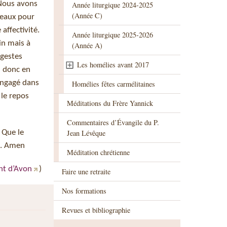
 Nous avons
Année liturgique 2024-2025
(Année C)
veaux pour
affectivité.
Année liturgique 2025-2026
in mais à
(Année A)
 gestes
Les homélies avant 2017
s donc en
 engagé dans
Homélies fêtes carmélitaines
 le repos
Méditations du Frère Yannick
Commentaires d’Évangile du P.
 Que le
Jean Lévêque
de. Amen
Méditation chrétienne
nt d’Avon
)
Faire une retraite
Nos formations
Revues et bibliographie