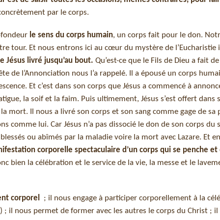
concrètement par le corps.
rofondeur
le sens du corps humain
, un corps fait pour le don. Not
e tour. Et nous entrons ici au cœur du mystère de l’Eucharistie 
e Jésus livré jusqu’au bout.
Qu’est-ce que le Fils de Dieu a fait d
ête de l’Annonciation nous l’a rappelé. Il a épousé un corps huma
lescence. Et c’est dans son corps que Jésus a commencé à annonce
tigue, la soif et la faim. Puis ultimement, Jésus s’est offert dans
 la mort. Il nous a livré son corps et son sang comme gage de sa 
comme lui. Car Jésus n’a pas dissocié le don de son corps du so
s blessés ou abîmés par la maladie voire la mort avec Lazare. Et en
manifestation corporelle spectaculaire d’un corps qui se penche et
onc bien la célébration et le service de la vie, la messe et le lave
ent corporel
; il nous engage à participer corporellement à la cél
 ; il nous permet de former avec les autres le corps du Christ ; i