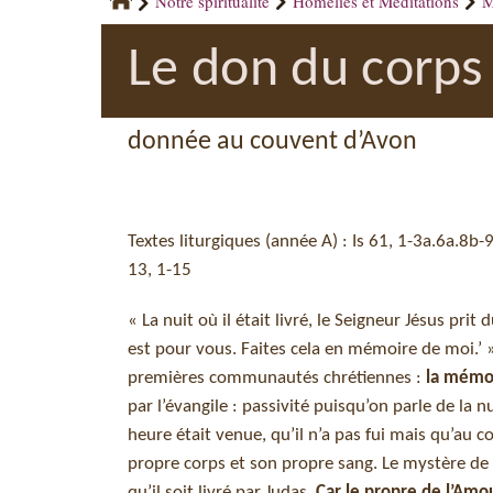
Notre spiritualité
Homélies et Méditations
M
Le don du corps 
donnée au couvent d’Avon
Textes liturgiques (année A) : Is 61, 1-3a.6a.8b-9
13, 1-15
« La nuit où il était livré, le Seigneur Jésus prit
est pour vous. Faites cela en mémoire de moi.’ 
premières communautés chrétiennes :
la mémo
par l’évangile : passivité puisqu’on parle de la nu
heure était venue, qu’il n’a pas fui mais qu’au c
propre corps et son propre sang. Le mystère de l
qu’il soit livré par Judas.
Car le propre de l’Amou