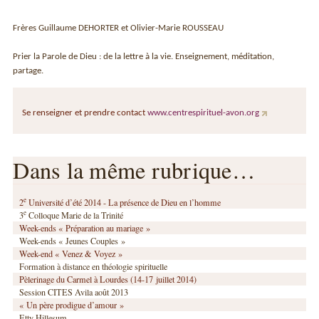
Frères Guillaume DEHORTER et Olivier-Marie ROUSSEAU
Prier la Parole de Dieu : de la lettre à la vie. Enseignement, méditation,
partage.
Se renseigner et prendre contact
www.centrespirituel-avon.org
Dans la même rubrique…
e
2
Université d’été 2014 - La présence de Dieu en l’homme
e
3
Colloque Marie de la Trinité
Week-ends « Préparation au mariage »
Week-ends « Jeunes Couples »
Week-end « Venez & Voyez »
Formation à distance en théologie spirituelle
Pèlerinage du Carmel à Lourdes (14-17 juillet 2014)
Session CITES Avila août 2013
« Un père prodigue d’amour »
Etty Hillesum