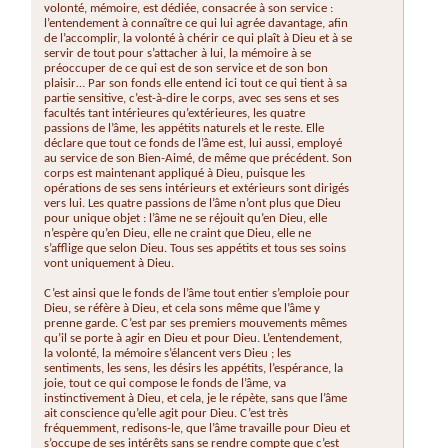
volonté, mémoire, est dédiée, consacrée à son service :
l’entendement à connaître ce qui lui agrée davantage, afin
de l’accomplir, la volonté à chérir ce qui plaît à Dieu et à se
servir de tout pour s’attacher à lui, la mémoire à se
préoccuper de ce qui est de son service et de son bon
plaisir… Par son fonds elle entend ici tout ce qui tient à sa
partie sensitive, c’est-à-dire le corps, avec ses sens et ses
facultés tant intérieures qu’extérieures, les quatre
passions de l’âme, les appétits naturels et le reste. Elle
déclare que tout ce fonds de l’âme est, lui aussi, employé
au service de son Bien-Aimé, de même que précédent. Son
corps est maintenant appliqué à Dieu, puisque les
opérations de ses sens intérieurs et extérieurs sont dirigés
vers lui. Les quatre passions de l’âme n’ont plus que Dieu
pour unique objet : l’âme ne se réjouit qu’en Dieu, elle
n’espère qu’en Dieu, elle ne craint que Dieu, elle ne
s’afflige que selon Dieu. Tous ses appétits et tous ses soins
vont uniquement à Dieu.
C’est ainsi que le fonds de l’âme tout entier s’emploie pour
Dieu, se réfère à Dieu, et cela sons même que l’âme y
prenne garde. C’est par ses premiers mouvements mêmes
qu’il se porte à agir en Dieu et pour Dieu. L’entendement,
la volonté, la mémoire s’élancent vers Dieu ; les
sentiments, les sens, les désirs les appétits, l’espérance, la
joie, tout ce qui compose le fonds de l’âme, va
instinctivement à Dieu, et cela, je le répète, sans que l’âme
ait conscience qu’elle agit pour Dieu. C’est très
fréquemment, redisons-le, que l’âme travaille pour Dieu et
s’occupe de ses intérêts sans se rendre compte que c’est