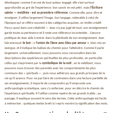
développer comme il en est de tout auteur engagé, elle s’est surtout
approfondie au gré de l’expérience. Son savoir en est pétri, mais
l’Écriture
sainte — méditée - est sa première référence
. Comme elle, pour dire et
enseigner, il utilise largement l’image. Son langage, redevable à celui de
l’époque qui se réfère souvent à des catégories acquises, se révèle créatif.
Perçu aussi dans une relativité — Jean n’a pas jugé de tout, son enseignement
garde toute sa pertinence et il reste une référence incontestée… L’œuvre
poétique de Jean aide à entrer dans la plénitude de son enseignement. Jean
fait entrevoir
le but : « l’union de l’âme avec Dieu par amour »
, bien mis en
exergue, et il indique les balises du chemin pour l’atteindre. Comme il parle
largement, universellement, nous pouvons nous reconnaître dans les
descriptions des expériences spirituelles les plus profondes, en particulier
celles qui s’expriment par la
symbolique de la nuit
; en le méditant, nous
pouvons nous trouver des parentés avec les comportements les plus
communs des « spirituels » ; puis nous adhérons aux grands principes de la
vie qu’il avance. Pour ne pas faire de contresens dans une lecture partielle de
ses enseignements, il importe de comprendre qu’il emprunte une
anthropologie scolastique, sans s’y enfermer, pour en décrire le chemin de
l’expérience spirituelle. Il l’utilise comme repère de ses grands traités ; au
passage, il explique souvent le sens des termes. Cette anthropologie est facile
à mémoriser : quelques textes brefs ici repris montre la signification des mots.