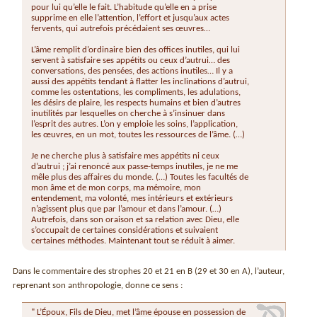
pour lui qu’elle le fait. L’habitude qu’elle en a prise
supprime en elle l’attention, l’effort et jusqu’aux actes
fervents, qui autrefois précédaient ses œuvres…
L’âme remplit d’ordinaire bien des offices inutiles, qui lui
servent à satisfaire ses appétits ou ceux d’autrui… des
conversations, des pensées, des actions inutiles… Il y a
aussi des appétits tendant à flatter les inclinations d’autrui,
comme les ostentations, les compliments, les adulations,
les désirs de plaire, les respects humains et bien d’autres
inutilités par lesquelles on cherche à s’insinuer dans
l’esprit des autres. L’on y emploie les soins, l’application,
les œuvres, en un mot, toutes les ressources de l’âme. (…)
Je ne cherche plus à satisfaire mes appétits ni ceux
d’autrui ; j’ai renoncé aux passe-temps inutiles, je ne me
mêle plus des affaires du monde. (…) Toutes les facultés de
mon âme et de mon corps, ma mémoire, mon
entendement, ma volonté, mes intérieurs et extérieurs
n’agissent plus que par l’amour et dans l’amour. (…)
Autrefois, dans son oraison et sa relation avec Dieu, elle
s’occupait de certaines considérations et suivaient
certaines méthodes. Maintenant tout se réduit à aimer.
Dans le commentaire des strophes 20 et 21 en B (29 et 30 en A), l’auteur,
reprenant son anthropologie, donne ce sens :
" L’Époux, Fils de Dieu, met l’âme épouse en possession de