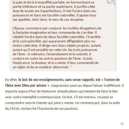
la paix et de la tranquillité parfaite, en harmonisant sa
partie inférieure et sa partie supérieure. Il purifie cette
âme de toutes ses imperfections, il met l’ordre dans ses
puissances et dans ses facultés naturelles, il apaise tous
ses appétits. Voici donc le sens de ces strophes.
L’Époux commence par conjurer les inutiles divagations de
la fantaisie imaginative et leur commande de s’arrêter. Il
rétablit l’ordre dans les deux facultés naturelles, l’irascible
et le concupiscible, qui auparavant affligeaient plus ou
moins cette âme. Il dirige vers leurs objets propres, autant,
autant qu’il est possible en cette vie, les trois puissances
de l’âme : la mémoire, l’entendement et la volonté. Il
conjure en outre les autres passions de l’âme : la joie,
l’espérance, la douleur et la crainte, il leur commande de
se régler et de se modérer désormais. "
En effet,
le but de ses enseignements, sans cesse rappelé, est « l’union de
l’âme avec Dieu par amour »
. L’expression peut au départ laisser indifférent. Il
importe aujourd’hui de l’entourer d’explications qui tentent de faire le lien
avec notre mentalité contemporaine. Ce but, s’il est entrevu, ne peut se
comprendre sans le chemin qui peut y mener. Le commençant, dans la suite
du Christ, recherche l’harmonie de ses passions.