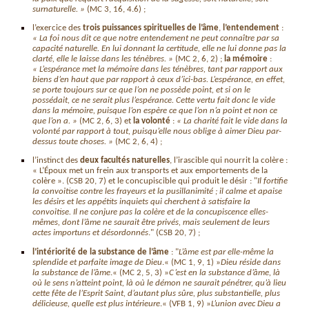
surnaturelle. »
(MC 3, 16, 4.6) ;
l’exercice des
trois puissances spirituelles de l’âme
,
l’entendement
:
« La foi nous dit ce que notre entendement ne peut connaître par sa
capacité naturelle. En lui donnant la certitude, elle ne lui donne pas la
clarté, elle le laisse dans les ténèbres. »
(MC 2, 6, 2) ;
la mémoire
:
« L’espérance met la mémoire dans les ténèbres, tant par rapport aux
biens d’en haut que par rapport à ceux d’ici-bas. L’espérance, en effet,
se porte toujours sur ce que l’on ne possède point, et si on le
possédait, ce ne serait plus l’espérance. Cette vertu fait donc le vide
dans la mémoire, puisque l’on espère ce que l’on n’a point et non ce
que l’on a. »
(MC 2, 6, 3) et
la volonté
:
« La charité fait le vide dans la
volonté par rapport à tout, puisqu’elle nous oblige à aimer Dieu par-
dessus toute choses. »
(MC 2, 6, 4) ;
l’instinct des
deux facultés naturelles
, l’irascible qui nourrit la colère :
« L’Époux met un frein aux transports et aux emportements de la
colère ». (CSB 20, 7) et le concupiscible qui produit le désir : "
Il fortifie
la convoitise contre les frayeurs et la pusillanimité ; il calme et apaise
les désirs et les appétits inquiets qui cherchent à satisfaire la
convoitise. Il ne conjure pas la colère et de la concupiscence elles-
mêmes, dont l’âme ne saurait être privés, mais seulement de leurs
actes importuns et désordonnés
." (CSB 20, 7) ;
l’intériorité de la substance de l’âme
: "
L’âme est par elle-même la
splendide et parfaite image de Dieu
.« (MC 1, 9, 1) »
Dieu réside dans
la substance de l’âme
.« (MC 2, 5, 3) »
C’est en la substance d’âme, là
où le sens n’atteint point, là où le démon ne saurait pénétrer, qu’à lieu
cette fête de l’Esprit Saint, d’autant plus sûre, plus substantielle, plus
délicieuse, quelle est plus intérieure
.« (VFB 1, 9) »
L’union avec Dieu a