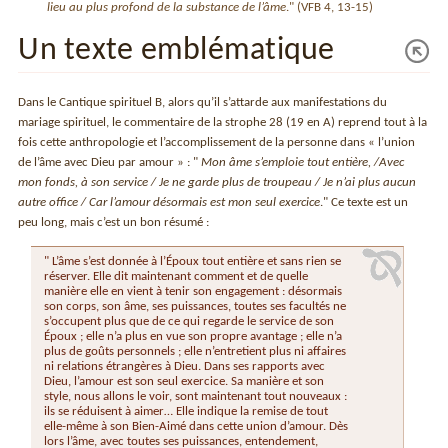
lieu au plus profond de la substance de l’âme
." (VFB 4, 13-15)
Un texte emblématique
Dans le Cantique spirituel B, alors qu’il s’attarde aux manifestations du
mariage spirituel, le commentaire de la strophe 28 (19 en A) reprend tout à la
fois cette anthropologie et l’accomplissement de la personne dans « l’union
de l’âme avec Dieu par amour » : "
Mon âme s’emploie tout entière, /Avec
mon fonds, à son service / Je ne garde plus de troupeau / Je n’ai plus aucun
autre office / Car l’amour désormais est mon seul exercice
." Ce texte est un
peu long, mais c’est un bon résumé :
" L’âme s’est donnée à l’Époux tout entière et sans rien se
réserver. Elle dit maintenant comment et de quelle
manière elle en vient à tenir son engagement : désormais
son corps, son âme, ses puissances, toutes ses facultés ne
s’occupent plus que de ce qui regarde le service de son
Époux ; elle n’a plus en vue son propre avantage ; elle n’a
plus de goûts personnels ; elle n’entretient plus ni affaires
ni relations étrangères à Dieu. Dans ses rapports avec
Dieu, l’amour est son seul exercice. Sa manière et son
style, nous allons le voir, sont maintenant tout nouveaux :
ils se réduisent à aimer… Elle indique la remise de tout
elle-même à son Bien-Aimé dans cette union d’amour. Dès
lors l’âme, avec toutes ses puissances, entendement,