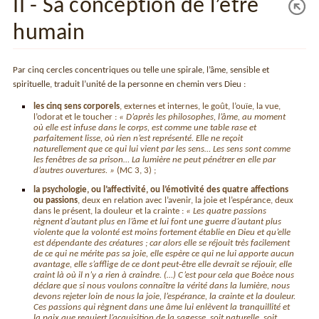
II - Sa conception de l’être
humain
Par cinq cercles concentriques ou telle une spirale, l’âme, sensible et
spirituelle, traduit l’unité de la personne en chemin vers Dieu :
les cinq sens corporels
, externes et internes, le goût, l’ouïe, la vue,
l’odorat et le toucher :
« D’après les philosophes, l’âme, au moment
où elle est infuse dans le corps, est comme une table rase et
parfaitement lisse, où rien n’est représenté. Elle ne reçoit
naturellement que ce qui lui vient par les sens… Les sens sont comme
les fenêtres de sa prison… La lumière ne peut pénétrer en elle par
d’autres ouvertures. »
(MC 3, 3) ;
la psychologie, ou l’affectivité, ou l’émotivité des quatre affections
ou passions
, deux en relation avec l’avenir, la joie et l’espérance, deux
dans le présent, la douleur et la crainte :
« Les quatre passions
règnent d’autant plus en l’âme et lui font une guerre d’autant plus
violente que la volonté est moins fortement établie en Dieu et qu’elle
est dépendante des créatures ; car alors elle se réjouit très facilement
de ce qui ne mérite pas sa joie, elle espère ce qui ne lui apporte aucun
avantage, elle s’afflige de ce dont peut-être elle devrait se réjouir, elle
craint là où il n’y a rien à craindre. (…) C’est pour cela que Boèce nous
déclare que si nous voulons connaître la vérité dans la lumière, nous
devons rejeter loin de nous la joie, l’espérance, la crainte et la douleur.
Ces passions qui règnent dans une âme lui enlèvent la tranquillité et
la paix que requiert l’acquisition de la sagesse, soit naturelle, soit