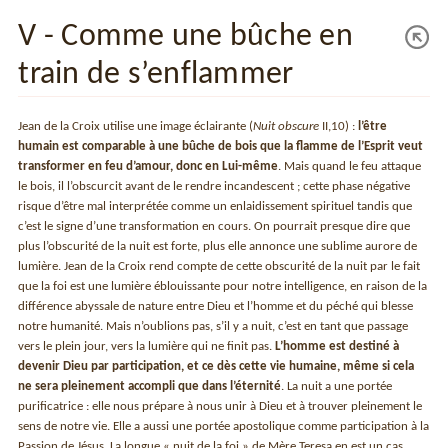
V - Comme une bûche en
train de s’enflammer
Jean de la Croix utilise une image éclairante (
Nuit obscure
II,10) :
l’être
humain est comparable à une bûche de bois que la flamme de l’Esprit veut
transformer en feu d’amour, donc en Lui-même
. Mais quand le feu attaque
le bois, il l’obscurcit avant de le rendre incandescent ; cette phase négative
risque d’être mal interprétée comme un enlaidissement spirituel tandis que
c’est le signe d’une transformation en cours. On pourrait presque dire que
plus l’obscurité de la nuit est forte, plus elle annonce une sublime aurore de
lumière. Jean de la Croix rend compte de cette obscurité de la nuit par le fait
que la foi est une lumière éblouissante pour notre intelligence, en raison de la
différence abyssale de nature entre Dieu et l’homme et du péché qui blesse
notre humanité. Mais n’oublions pas, s’il y a nuit, c’est en tant que passage
vers le plein jour, vers la lumière qui ne finit pas.
L’homme est destiné à
devenir Dieu par participation, et ce dès cette vie humaine, même si cela
ne sera pleinement accompli que dans l’éternité
. La nuit a une portée
purificatrice : elle nous prépare à nous unir à Dieu et à trouver pleinement le
sens de notre vie. Elle a aussi une portée apostolique comme participation à la
Passion de Jésus. La longue « nuit de la foi » de Mère Teresa en est un cas