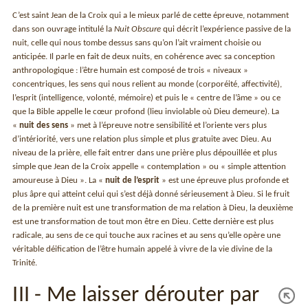
C’est saint Jean de la Croix qui a le mieux parlé de cette épreuve, notamment
dans son ouvrage intitulé la
Nuit Obscure
qui décrit l’expérience passive de la
nuit, celle qui nous tombe dessus sans qu’on l’ait vraiment choisie ou
anticipée. Il parle en fait de deux nuits, en cohérence avec sa conception
anthropologique : l’être humain est composé de trois « niveaux »
concentriques, les sens qui nous relient au monde (corporéité, affectivité),
l’esprit (intelligence, volonté, mémoire) et puis le « centre de l’âme » ou ce
que la Bible appelle le cœur profond (lieu inviolable où Dieu demeure). La
«
nuit des sens
» met à l’épreuve notre sensibilité et l’oriente vers plus
d’intériorité, vers une relation plus simple et plus gratuite avec Dieu. Au
niveau de la prière, elle fait entrer dans une prière plus dépouillée et plus
simple que Jean de la Croix appelle « contemplation » ou « simple attention
amoureuse à Dieu ». La «
nuit de l’esprit
» est une épreuve plus profonde et
plus âpre qui atteint celui qui s’est déjà donné sérieusement à Dieu. Si le fruit
de la première nuit est une transformation de ma relation à Dieu, la deuxième
est une transformation de tout mon être en Dieu. Cette dernière est plus
radicale, au sens de ce qui touche aux racines et au sens qu’elle opère une
véritable déification de l’être humain appelé à vivre de la vie divine de la
Trinité.
III - Me laisser dérouter par