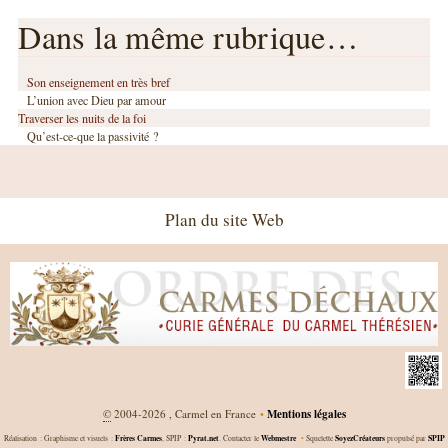
Dans la même rubrique…
Son enseignement en très bref
L’union avec Dieu par amour
Traverser les nuits de la foi
Qu’est-ce-que la passivité ?
Plan du site Web
©
2004-2026 , Carmel en France
•
Mentions légales
Frères Carmes
Pyrat.net
Webmestre
SoyezCréateurs
SPIP
Réalisation : Graphisme et visuels :
, SPIP :
. Contacter le
•
Squelette
propulsé par