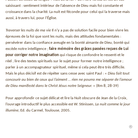
saisissant : sentiment intérieur de l’absence de Dieu mais foi constante et
croissance dans la charité. La nuit est féconde pour celui qui la traverse mais
aussi, à travers lui, pour l’Église.
Traverser les nuits de ma vie
Il n’y a pas de solution facile pour bien vivre les
épreuves de la foi que sont les nuits, mais des attitudes fondamentales :
persévérer dans la confiance aveugle en la bonté aimante de Dieu, bonté qui
excède notre intelligence ;
faire mémoire des grâces passées reçues de Lui
pour corriger notre imagination
qui risque de confondre le ressenti et le
réel ; lire des textes spirituels sur le sujet pour former notre intelligence ;
parler à un accompagnateur spirituel, même si cela peut être très difficile.
Mais le plus décisif est de répéter sans cesse avec saint Paul : «
Dieu fait tout
concourir au bien de ceux qui l’aiment … rien ne pourra me séparer de l’amour
de Dieu manifesté dans le Christ Jésus notre Seigneur.
» (Rm 8, 28-39)
Pour approfondir ce sujet délicat et lire la Nuit obscure de Jean de la Croix,
l’ouvrage introductif le plus accessible est W. Stinissen,
La nuit comme le jour
illumine
, Ed. du Carmel, Toulouse, 2005.