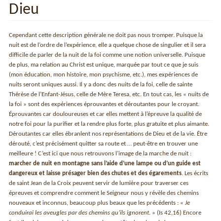
Dieu
Cependant cette description générale ne doit pas nous tromper. Puisque la
nuit est de l’ordre de l’expérience, elle a quelque chose de singulier et il sera
difficile de parler de la nuit de la foi comme une notion universelle. Puisque
de plus, ma relation au Christ est unique, marquée par tout ce que je suis
(mon éducation, mon histoire, mon psychisme, etc.), mes expériences de
nuits seront uniques aussi. Il y a donc des nuits de la foi, celle de sainte
Thérèse de l’Enfant-Jésus, celle de Mère Teresa, etc. En tout cas, les « nuits de
la foi » sont des expériences éprouvantes et déroutantes pour le croyant.
Éprouvantes car douloureuses et car elles mettent à l’épreuve la qualité de
notre foi pour la purifier et la rendre plus forte, plus gratuite et plus aimante.
Déroutantes car elles ébranlent nos représentations de Dieu et de la vie. Être
dérouté, c’est précisément quitter sa route et … peut-être en trouver une
meilleure ! C’est ici que nous retrouvons l’image de la marche de nuit :
marcher de nuit en montagne sans l’aide d’une lampe ou d’un guide est
dangereux et laisse présager bien des chutes et des égarements
. Les écrits
de saint Jean de la Croix peuvent servir de lumière pour traverser ces
épreuves et comprendre comment le Seigneur nous y révèle des chemins
nouveaux et inconnus, beaucoup plus beaux que les précédents : «
Je
conduirai les aveugles par des chemins qu’ils ignorent
. » (Is 42,16) Encore