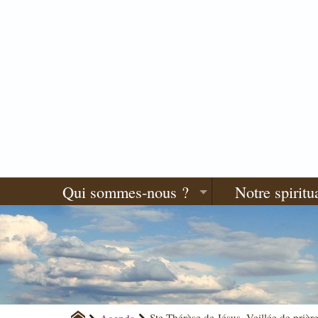
Qui sommes-nous ?
Notre spiritua
Agenda
Ste Thérèse de Jésus, Veillée de prièr