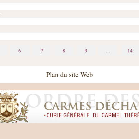
)
6
7
8
9
…
14
Plan du site Web