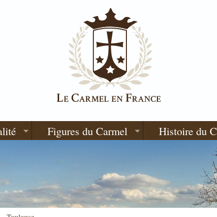
lité
Figures du Carmel
Histoire du 
e - Toulouse