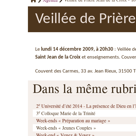
Veillée de Prièr
Le
lundi 14 décembre 2009, à 20h30
: Veillée d
Saint Jean de la Croix
et enseignements. Couven
Couvent des Carmes, 33 av. Jean Rieux, 31500 T
Dans la même rub
e
2
Université d’été 2014 - La présence de Dieu en 
e
3
Colloque Marie de la Trinité
Week-ends « Préparation au mariage »
Week-ends « Jeunes Couples »
Week-end « Venez & Voyez »