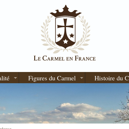
lité
Figures du Carmel
Histoire du 
oulouse