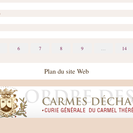
)
6
7
8
9
…
14
Plan du site Web