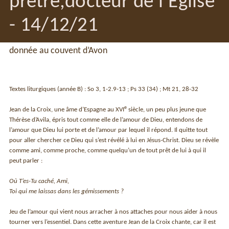
prêtre,docteur de l’Église
- 14/12/21
donnée au couvent d’Avon
Textes liturgiques (année B) : So 3, 1-2.9-13 ; Ps 33 (34) ; Mt 21, 28-32
e
Jean de la Croix, une âme d’Espagne au XVI
siècle, un peu plus jeune que
Thérèse d’Avila, épris tout comme elle de l’amour de Dieu, entendons de
l’amour que Dieu lui porte et de l’amour par lequel il répond. Il quitte tout
pour aller chercher ce Dieu qui s’est révélé à lui en Jésus-Christ. Dieu se révèle
comme ami, comme proche, comme quelqu’un de tout prêt de lui à qui il
peut parler :
Où T’es-Tu caché, Ami,
Toi qui me laissas dans les gémissements ?
Jeu de l’amour qui vient nous arracher à nos attaches pour nous aider à nous
tourner vers l’essentiel. Dans cette aventure Jean de la Croix chante, car il est