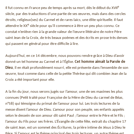
e
Il fut connu en France peu de temps après sa mort, dès le début du XVII
siècle, par des traductions d’une partie de ses œuvres, mais dans des cercles
étroits, religieux(ses) du Carmel et de rares laïcs, une élite spirituelle. Il faut
e
attendre le XX
siècle pour qu’il commence à être un peu plus connu. Ce
constat n’enlève rien à la grande valeur de l’œuvre littéraire de notre Père
saint Jean de la Croix, de très beaux poèmes et des écrits en prose très denses
qui passent en général pour être difficile à lire.
Aujourd’hui, en ce 14 décembre, nous pouvons rendre grâce à Dieu d’avoir
donné un tel homme au Carmel et à l’Église.
Cet homme aimait la Parole de
Dieu
, il en était profondément nourri, elle est présente dans l’ensemble de son
œuvre, tout comme dans celle de la petite Thérèse qui dit combien Jean de la
Croix a été important pour elle.
A la fin du jour, nous serons jugés sur l’amour, une de ses maximes les plus
connues (Petit traité pour Françoise de la Mère de Dieu du carmel de Béas,
n°58) qui témoigne du primat de l’amour pour lui. Les trois lectures de la
messe disent l’amour de Dieu. L’amour pour son peuple, ses enfants appelés
selon le dessein de son amour dit saint Paul ; l’amour entre le Père et le Fils ;
l’amour du Fils pour ses frères. L’Évangile de cette fête, extrait du chapitre 17
de saint Jean, est un sommet des Écritures, la prière intime de Jésus à Dieu le
Père. Si l’amour est le thème principal des trois lectures, un autre thème est