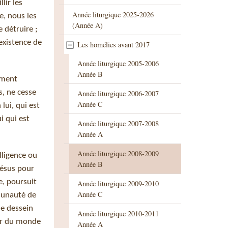
lir les
Année liturgique 2025-2026
e, nous les
(Année A)
e détruire ;
 existence de
Les homélies avant 2017
Année liturgique 2005-2006
Année B
lement
s, ne cesse
Année liturgique 2006-2007
Année C
lui, qui est
i qui est
Année liturgique 2007-2008
Année A
Année liturgique 2008-2009
elligence ou
Année B
Jésus pour
e, poursuit
Année liturgique 2009-2010
Année C
mmunauté de
le dessein
Année liturgique 2010-2011
ser du monde
Année A