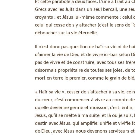
Et cette parabole a deux faces. L’une a trait au 
Grecs avec les Juifs dans un seul bercail, une s
croyants ; et Jésus lui‑même commente : celui qui
celui qui cesse de s’y attacher (c’est le sens de
déboucher sur la vie éternelle.
Il n’est donc pas question de haïr sa vie ni de ha
d’aimer la vie de Dieu et de vivre ici‑bas selon 
pas de vivre et de construire, avec tous ses frèr
désormais propriétaire de toutes ses joies, de to
mort en terre le premier, comme le grain de blé, 
« Haïr sa vie », cesser de s’attacher à sa vie, ce 
du cœur, c’est commencer à vivre au compte de J
qu’elle devienne germe et moisson, c’est, enfin, 
Jésus, qu’il se mette à ma suite, et là où je s
destin avec Jésus, qui amplifie, unifie et vivif
de Dieu, avec Jésus nous devenons serviteurs e