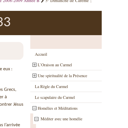
ue 2008-2009 Année B
5
Dimanche de Carême ;
33
Accueil
L’Oraison au Carmel
e eux :
Une spiritualité de la Présence
La Règle du Carmel
es Grecs,
er à
Le scapulaire du Carmel
ontrer Jésus
Homélies et Méditations
Méditer avec une homélie
s l’arrivée