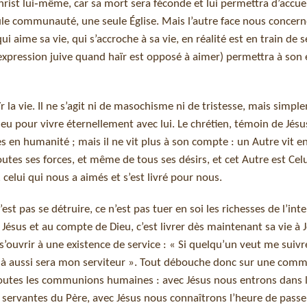
Christ lui‑même, car sa mort sera féconde et lui permettra d’accueil
eule communauté, une seule Église. Mais l’autre face nous concern
 aime sa vie, qui s’accroche à sa vie, en réalité est en train de s
 l’expression juive quand haïr est opposé à aimer) permettra à son
ïr la vie. Il ne s’agit ni de masochisme ni de tristesse, mais simp
Dieu pour vivre éternellement avec lui. Le chrétien, témoin de Jésu
es en humanité ; mais il ne vit plus à son compte : un Autre vit en 
utes ses forces, et même de tous ses désirs, et cet Autre est Celu
celui qui nous a aimés et s’est livré pour nous.
n’est pas se détruire, ce n’est pas tuer en soi les richesses de l’int
ésus et au compte de Dieu, c’est livrer dès maintenant sa vie à 
s’ouvrir à une existence de service : « Si quelqu’un veut me suivr
uis, là aussi sera mon serviteur ». Tout débouche donc sur une co
ie toutes les communions humaines : avec Jésus nous entrons dans 
t servantes du Père, avec Jésus nous connaîtrons l’heure de pas