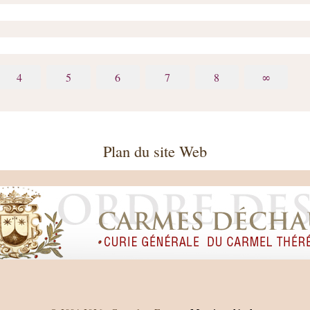
4
5
6
7
8
∞
Plan du site Web