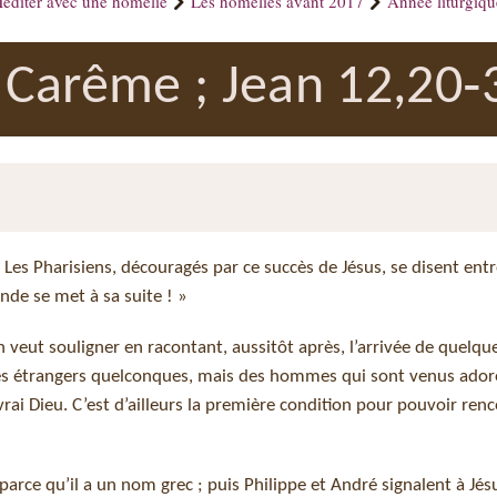
éditer avec une homélie
Les homélies avant 2017
Année liturgiq
Carême ; Jean 12,20‑
Les Pharisiens, découragés par ce succès de Jésus, se disent entr
nde se met à sa suite ! »
ean veut souligner en racontant, aussitôt après, l’arrivée de quelqu
des étrangers quelconques, mais des hommes qui sont venus ador
i Dieu. C’est d’ailleurs la première condition pour pouvoir renc
rce qu’il a un nom grec ; puis Philippe et André signalent à Jésu