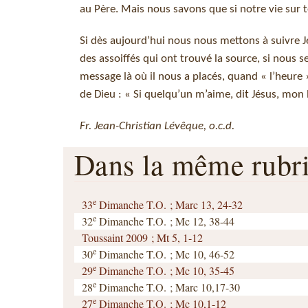
au Père. Mais nous savons que si notre vie sur t
Si dès aujourd’hui nous nous mettons à suivre 
des assoiffés qui ont trouvé la source, si nous s
message là où il nous a placés, quand « l’heure »
de Dieu : « Si quelqu’un m’aime, dit Jésus, mon 
Fr. Jean-Christian Lévêque, o.c.d.
Dans la même rub
e
33
Dimanche T.O. ; Marc 13, 24-32
e
32
Dimanche T.O. ; Mc 12, 38-44
Toussaint 2009 ; Mt 5, 1-12
e
30
Dimanche T.O. ; Mc 10, 46-52
e
29
Dimanche T.O. ; Mc 10, 35-45
e
28
Dimanche T.O. ; Marc 10,17-30
e
27
Dimanche T.O. ; Mc 10,1-12