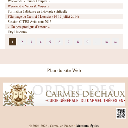
Week-ends « Jeunes Couples »
Week-end « Venez & Voyez »
Formation à distance en théologie spirituelle
Pèlerinage du Carmel à Lourdes (14-17 juillet 2014)
Session CITES Avila août 2013
« Un père prodigue d’amour »
Etty Hillesum
1
2
3
4
5
6
7
8
9
…
14
∞
Plan du site Web
©
2004-2026 , Carmel en France
•
Mentions légales