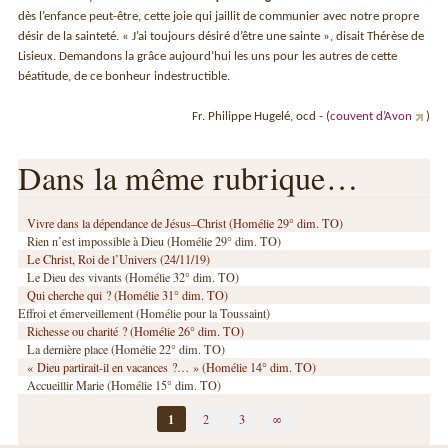
dès l’enfance peut-être, cette joie qui jaillit de communier avec notre propre
désir de la sainteté. « J’ai toujours désiré d’être une sainte », disait Thérèse de
Lisieux. Demandons la grâce aujourd’hui les uns pour les autres de cette
béatitude, de ce bonheur indestructible.
Fr. Philippe Hugelé, ocd - (
couvent d’Avon
)
Dans la même rubrique…
Vivre dans la dépendance de Jésus–Christ (Homélie 29° dim. TO)
Rien n’est impossible à Dieu (Homélie 29° dim. TO)
Le Christ, Roi de l’Univers (24/11/19)
Le Dieu des vivants (Homélie 32° dim. TO)
Qui cherche qui ? (Homélie 31° dim. TO)
Effroi et émerveillement (Homélie pour la Toussaint)
Richesse ou charité ? (Homélie 26° dim. TO)
La dernière place (Homélie 22° dim. TO)
« Dieu partirait-il en vacances ?… » (Homélie 14° dim. TO)
Accueillir Marie (Homélie 15° dim. TO)
1
2
3
∞