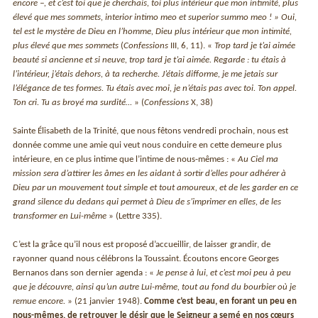
encore −, et c’est toi que je cherchais, toi plus intérieur que mon intimité, plus
élevé que mes sommets, interior intimo meo et superior summo meo ! » Oui,
tel est le mystère de Dieu en l’homme, Dieu plus intérieur que mon intimité,
plus élevé que mes sommets
(
Confessions
III, 6, 11). «
Trop tard je t’ai aimée
beauté si ancienne et si neuve, trop tard je t’ai aimée. Regarde : tu étais à
l’intérieur, j’étais dehors, à ta recherche. J’étais difforme, je me jetais sur
l’élégance de tes formes. Tu étais avec moi, je n’étais pas avec toi. Ton appel.
Ton cri. Tu as broyé ma surdité…
» (
Confessions
X, 38)
Sainte Élisabeth de la Trinité, que nous fêtons vendredi prochain, nous est
donnée comme une amie qui veut nous conduire en cette demeure plus
intérieure, en ce plus intime que l’intime de nous-mêmes : «
Au Ciel ma
mission sera d’attirer les âmes en les aidant à sortir d’elles pour adhérer à
Dieu par un mouvement tout simple et tout amoureux, et de les garder en ce
grand silence du dedans qui permet à Dieu de s’imprimer en elles, de les
transformer en Lui-même
» (Lettre 335).
C’est la grâce qu’il nous est proposé d’accueillir, de laisser grandir, de
rayonner quand nous célébrons la Toussaint. Écoutons encore Georges
Bernanos dans son dernier agenda : «
Je pense à lui, et c’est moi peu à peu
que je découvre, ainsi qu’un autre Lui-même, tout au fond du bourbier où je
remue encore.
» (21 janvier 1948).
Comme c’est beau, en forant un peu en
nous-mêmes, de retrouver le désir que le Seigneur a semé en nos cœurs