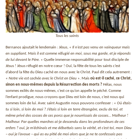
Tous les saints
Bernanos ajoutait le lendemain : Jésus, «
Il n’est pas venu en vainqueur mais
en suppliant. Mais il est comme réfugié en moi, sous ma garde, et je réponds
de lui devant le Père.
» Quelle immense responsabilité pour tout disciple de
Jésus ! Jésus réfugié en notre cœur ! Oui, la fête de tous les saints c’est
d’abord la fête du Dieu caché en nous avec le Christ. Paul dit cela autrement :
«
Notre vie est cachée avec le Christ en Dieu
». Mais
où est-il caché, ce Christ,
sinon en nous-mêmes depuis la Résurrection des morts ?
Hélas, nous
sommes exilés de nous-mêmes, c’est ce qu’on appelle le péché. Comme
l’enfant prodigue, nous croyons que Dieu est loin de nous, c’est nous qui
sommes loin de lui. Avec saint Augustin nous pouvons confesser : «
Où étais-
tu si loin, si loin de moi ? J’étais si loin en terre étrangère, exclu de toi, et
même privé des cosses de ces porcs que je nourrissais de cosses… Malheur !
Malheur. Par quelles marches ai-je descendu dans les profondeurs de ces
enfers ? oui, je m’échinais et me débattais sans la vérité, et c’est toi, mon Dieu
− oui je l’avoue − qui as eu pitié de moi alors que je ne te confessais pas