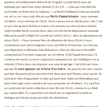
question est évidemment distincte de l’orgueil. La juste fierté nous est
indiquée par saint Paul citant Jérémie (9,22-23) :
« Celui qui veut être fier,
qu’il mette sa fierté dans le Seigneur. »
La fierté chrétienne n’est pas centrée
sur soi ou sur nous mais elle est une
fierté d’appartenance
: nous sommes
chrétiens, nous sommes du Christ. Nous n’avons aucun mérite pour cela. C’est
un pur don gratuit de Dieu à travers nos parents ou notre propre chemin.
Cette humble fierté consiste donc dans une forme de dépendance assumée
telle qu’en parle la Règle du Carmel qui invite à vivre
« dans la dépendance de
Jésus-Christ. »
Nous sommes fiers de dépendre de Jésus-Christ si nous
comprenons que seul le Seigneur nous rend libres et heureux. Ce n’est pas
une dépendance aliénante mais libératrice. Celui qui découvre l’humilité
comprend qu’il ne peut s’appuyer sur lui-même. Il fait l’expérience que s’il
continue de mener sa vie en s’appuyant seulement sur son intelligence et sa
volonté, il finira dans une impasse, une voie de garage. C’est la foi qui nous
permet de
nous appuyer sur la force d’un Autre
; les pauvres de cœur savent
que leur Royaume est en sécurité et les doux que seul l’Amour peut sauver. Ils
sont donc fiers d’appartenir à Celui qui peut tout. Voilà une thématique qui
peut interroger notre manière de nous présenter en chrétiens ; il y a parfois
un syndrome de honte collective à nous dire du Christ, comme si ce n’était
pas respectable. Il y a pourtant une fierté non arrogante et ouverte au
dialogue qui est plus juste que bien des démissions.