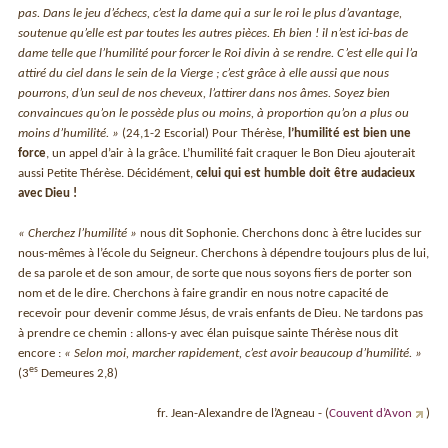
pas. Dans le jeu d’échecs, c’est la dame qui a sur le roi le plus d’avantage,
soutenue qu’elle est par toutes les autres pièces. Eh bien ! il n’est ici-bas de
dame telle que l’humilité pour forcer le Roi divin à se rendre. C’est elle qui l’a
attiré du ciel dans le sein de la Vierge ; c’est grâce à elle aussi que nous
pourrons, d’un seul de nos cheveux, l’attirer dans nos âmes. Soyez bien
convaincues qu’on le possède plus ou moins, à proportion qu’on a plus ou
moins d’humilité. »
(24,1-2 Escorial) Pour Thérèse,
l’humilité est bien une
force
, un appel d’air à la grâce. L’humilité fait craquer le Bon Dieu ajouterait
aussi Petite Thérèse. Décidément,
celui qui est humble doit être audacieux
avec Dieu !
« Cherchez l’humilité »
nous dit Sophonie. Cherchons donc à être lucides sur
nous-mêmes à l’école du Seigneur. Cherchons à dépendre toujours plus de lui,
de sa parole et de son amour, de sorte que nous soyons fiers de porter son
nom et de le dire. Cherchons à faire grandir en nous notre capacité de
recevoir pour devenir comme Jésus, de vrais enfants de Dieu. Ne tardons pas
à prendre ce chemin : allons-y avec élan puisque sainte Thérèse nous dit
encore :
« Selon moi, marcher rapidement, c’est avoir beaucoup d’humilité. »
es
(3
Demeures 2,8)
fr. Jean-Alexandre de l’Agneau - (
Couvent d’Avon
)