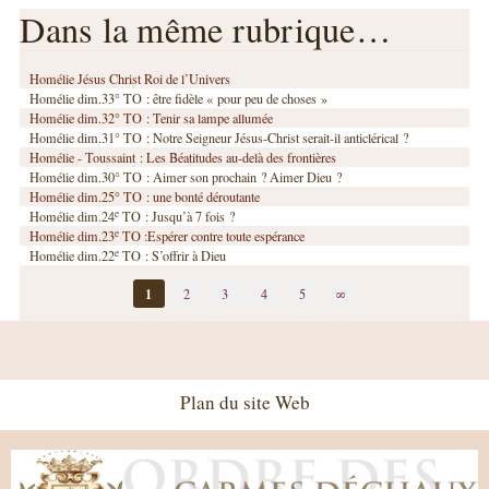
Dans la même rubrique…
Homélie Jésus Christ Roi de l’Univers
Homélie dim.33° TO : être fidèle « pour peu de choses »
Homélie dim.32° TO : Tenir sa lampe allumée
Homélie dim.31° TO : Notre Seigneur Jésus-Christ serait-il anticlérical ?
Homélie - Toussaint : Les Béatitudes au-delà des frontières
Homélie dim.30° TO : Aimer son prochain ? Aimer Dieu ?
Homélie dim.25° TO : une bonté déroutante
e
Homélie dim.24
TO : Jusqu’à 7 fois ?
e
Homélie dim.23
TO :Espérer contre toute espérance
e
Homélie dim.22
TO : S’offrir à Dieu
1
2
3
4
5
∞
Plan du site Web