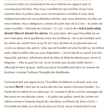
croissance dans la connaissance de nous-mêmes en rapport avec la
connaissance de Dieu. Plus nous considérons qui est Dieu et qui nous
sommes dans la prière, plus nous reconnaissons combien Il nous aime
indépendamment de nos prétendus mérites, plus nous devenons lucides sur
nous-mêmes. Nous atteignons comme dit saint Jean de la Croix
« le centre de
notre humilité »
(Montée du Carmel I, 13, 13), c’est-à-dire
notre juste place
devant Dieu et devant les autres
. On peut donc dire que l’humilité est un
bon indicateur de la qualité de notre vie chrétienne : les vrais humbles sont
les saints qui savent tout ce qu’ils ont reçu de Dieu et ne peuvent plus se
croire au-dessus des autres. Celui qui est humble est ainsi lucide sur lui-même
mais cette lucidité n’est pas une résignation : c’est le fait de se savoir à la fois
imparfait, pécheur, infiniment aimé de Dieu et doté de talents pour servir le
Seigneur.
« Être ce que l’on est. Je ne connais pas de plus belle devise »
affirmait le Père Jacques. Voilà pourquoi l’humilité peut être un chemin de
bonheur comme l’indique l’évangile des béatitudes.
Contrairement aux apparences, l’humilité chrétienne va de pair avec une
certaine
fierté
. Celui qui se cache derrière les autres n’est pas humble : il a
honte de lui-même et ne s’aime pas. Or comme le dit le curé de campagne de
Bernanos en ses derniers mots :
« la grâce des grâces serait de s’aimer soi-
même comme n’importe lequel des membres souffrants de Jésus-Christ. »
L’humilité est plein accueil de soi dans le Christ. Aussi la fierté dont il est