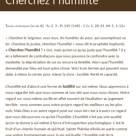
Cherchez l’humilité
Textes liturgiques (année A) : So 2, 3 ; Ps 145 (146) ; 1 Co 1, 26-31 ;Mt 5, 1-12a
« Cherchez le Seigneur, vous tous, les humbles du pays, qui accomplissez sa
loi. Cherchez la justice, cherchez l’humilité »
nous dit le prophète Sophonie.
« Cherchez l’humilité ! »
Oui, mais qu’est-ce qu’au juste que l’humilité ? Il y
en a tellement de contrefaçons que nous pouvons la confondre avec la
modestie, la dépréciation de soi ou encore la timidité. Alors que l’humilité
demandée par Dieu est tout autre chose. Voici trois termes qui peuvent nous
aider à mieux la cerner pour mieux la vivre : lucidité, fierté et capacité.
L’humilité est d’abord une forme de
lucidité
sur soi-même. Nous apprenons à
nous regarder tels que nous sommes et non tels que nous nous rêvons. Notre
regard sur nous-même oscille en effet souvent de l’exaltation au jugement
terrible : nous sommes sous notre propre regard les meilleurs ou les plus
nuls. Mais Dieu a un autre regard posé sur nous est c’est à travers ce regard
que nous découvrons ce qu’est l’humilité. L’humilité n’est pas une qualité
qu’on se donne à soi-même à force d’introspection psychologique. C’est le
fruit d’un chemin humain et spirituel. Sainte Thérèse d’Avila en parle comme
une notion fondamentale pour la vie spirituelle. L’humilité naît de la