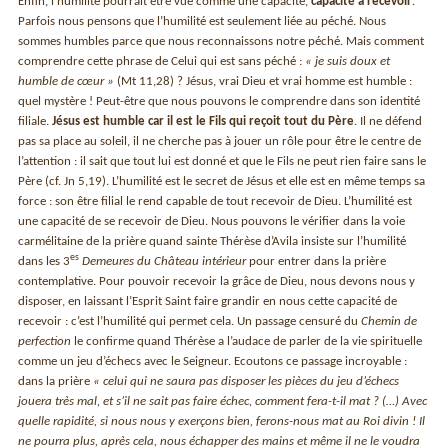
Enfin, l’humilité pourrait être vue comme une capacité,
capacité à recevoir
.
Parfois nous pensons que l’humilité est seulement liée au péché. Nous
sommes humbles parce que nous reconnaissons notre péché. Mais comment
comprendre cette phrase de Celui qui est sans péché :
« je suis doux et
humble de cœur »
(Mt 11,28) ? Jésus, vrai Dieu et vrai homme est humble :
quel mystère ! Peut-être que nous pouvons le comprendre dans son identité
filiale.
Jésus est humble car il est le Fils qui reçoit tout du Père
. Il ne défend
pas sa place au soleil, il ne cherche pas à jouer un rôle pour être le centre de
l’attention : il sait que tout lui est donné et que le Fils ne peut rien faire sans le
Père (cf. Jn 5,19). L’humilité est le secret de Jésus et elle est en même temps sa
force : son être filial le rend capable de tout recevoir de Dieu. L’humilité est
une capacité de se recevoir de Dieu. Nous pouvons le vérifier dans la voie
carmélitaine de la prière quand sainte Thérèse d’Avila insiste sur l’humilité
es
dans les 3
Demeures du Château intérieur
pour entrer dans la prière
contemplative. Pour pouvoir recevoir la grâce de Dieu, nous devons nous y
disposer, en laissant l’Esprit Saint faire grandir en nous cette capacité de
recevoir : c’est l’humilité qui permet cela. Un passage censuré du
Chemin de
perfection
le confirme quand Thérèse a l’audace de parler de la vie spirituelle
comme un jeu d’échecs avec le Seigneur. Ecoutons ce passage incroyable :
dans la prière
« celui qui ne saura pas disposer les pièces du jeu d’échecs
jouera très mal, et s’il ne sait pas faire échec, comment fera-t-il mat ? (…) Avec
quelle rapidité, si nous nous y exerçons bien, ferons-nous mat au Roi divin ! Il
ne pourra plus, après cela, nous échapper des mains et même il ne le voudra