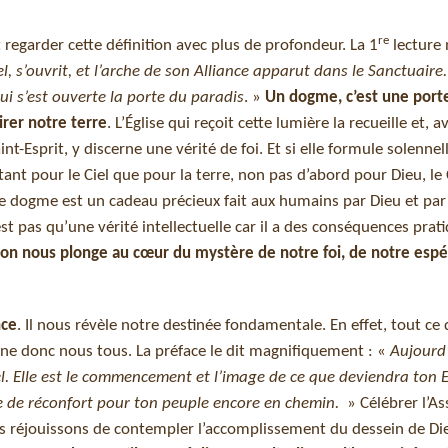
re
 regarder cette définition avec plus de profondeur. La 1
lecture 
el, s’ouvrit, et l’arche de son Alliance apparut dans le Sanctuaire.
ui s’est ouverte la porte du paradis
. »
Un dogme, c’est une porte
irer notre terre
. L’Église qui reçoit cette lumière la recueille et, a
int-Esprit, y discerne une vérité de foi. Et si elle formule solenn
ant pour le Ciel que pour la terre, non pas d’abord pour Dieu, le 
 Le dogme est un cadeau précieux fait aux humains par Dieu et par 
st pas qu’une vérité intellectuelle car il a des conséquences prat
on nous plonge au cœur du mystère de notre foi, de notre espé
nce
. Il nous révèle notre destinée fondamentale. En effet, tout ce 
rne donc nous tous. La préface le dit magnifiquement : «
Aujourd’
el. Elle est le commencement et l’image de ce que deviendra ton E
rce de réconfort pour ton peuple encore en chemin.
» Célébrer l’A
us réjouissons de contempler l’accomplissement du dessein de Di