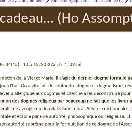
éditer avec une homélie
Année liturgique 2021-2022 (Année C)
U
cadeau… (Ho Assompti
 Ps 44(45) ; 1 Co 15, 20-27a ; Lc 1, 39-56
omption de la Vierge Marie.
Il s’agit du dernier dogme formulé pa
jourd’hui. On a vite fait de confondre dogme et dogmatisme, révé
t devenu allergique aux dogmes et cherche à les déconstruire pour
andon des dogmes religieux par beaucoup ne fait que les livrer à
éralisme aveugle ou du relativisme moral. Selon le dictionnaire,
le et établie par une autorité, philosophique ou religieuse. Et d
é son autorité suprême pour la formulation de ce dogme de l’Ass