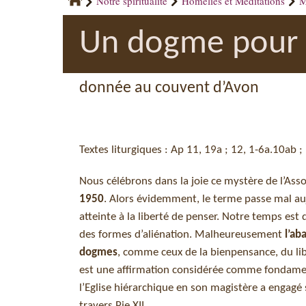
Notre spiritualité
Homélies et Méditations
M
Un dogme pour 
donnée au couvent d’Avon
Textes liturgiques : Ap 11, 19a ; 12, 1-6a.10ab ;
Nous célébrons dans la joie ce mystère de l’Ass
1950
. Alors évidemment, le terme passe mal au
atteinte à la liberté de penser. Notre temps es
des formes d’aliénation. Malheureusement
l’ab
dogmes
, comme ceux de la bienpensance, du lib
est une affirmation considérée comme fondamenta
l’Eglise hiérarchique en son magistère a engag
travers Pie XII.