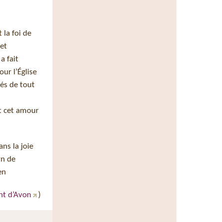
 la foi de
 et
a fait
ur l’Église
lés de tout
nt cet amour
ns la joie
in de
en
nt d’Avon
)