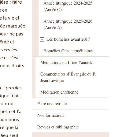
ère : faire
Année liturgique 2024-2025
(Année C)
é en
 la vie et
Année liturgique 2025-2026
nnée marquée
(Année A)
pour ne pas
Les homélies avant 2017
tême et
 vers les
Homélies fêtes carmélitaines
e et c’est
Méditations du Frère Yannick
-nous droits
Commentaires d’Évangile du P.
Jean Lévêque
des paroles
Méditation chrétienne
gique mais
Faire une retraite
roix où
beth et l’a
Nos formations
ption nous
Revues et bibliographie
ire que la
Dieu seul