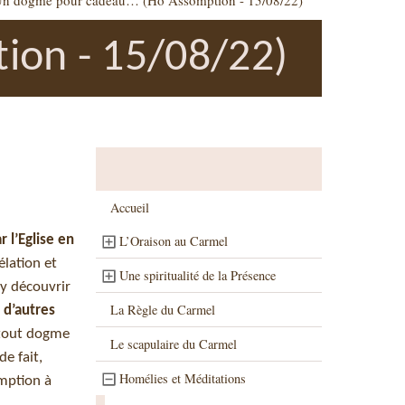
n dogme pour cadeau… (Ho Assomption - 15/08/22)
on - 15/08/22)
Accueil
r l’Eglise en
L’Oraison au Carmel
lation et
Une spiritualité de la Présence
 y découvrir
La Règle du Carmel
 d’autres
 tout dogme
Le scapulaire du Carmel
e fait,
Homélies et Méditations
omption à