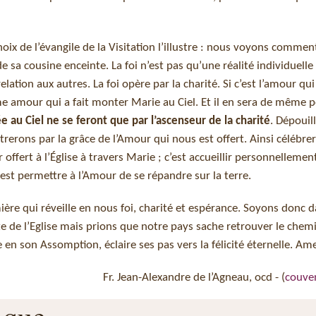
choix de l’évangile de la Visitation l’illustre : nous voyons comment
 sa cousine enceinte. La foi n’est pas qu’une réalité individuelle
 relation aux autres. La foi opère par la charité. Si c’est l’amour qui 
e amour qui a fait monter Marie au Ciel. Et il en sera de même po
e au Ciel ne se feront que par l’ascenseur de la charité
. Dépouil
trerons par la grâce de l’Amour qui nous est offert. Ainsi célébrer
 offert à l’Église à travers Marie ; c’est accueillir personnelleme
’est permettre à l’Amour de se répandre sur la terre.
re qui réveille en nous foi, charité et espérance. Soyons donc da
te de l’Eglise mais prions que notre pays sache retrouver le chem
en son Assomption, éclaire ses pas vers la félicité éternelle. Am
Fr. Jean-Alexandre de l’Agneau, ocd - (
couve