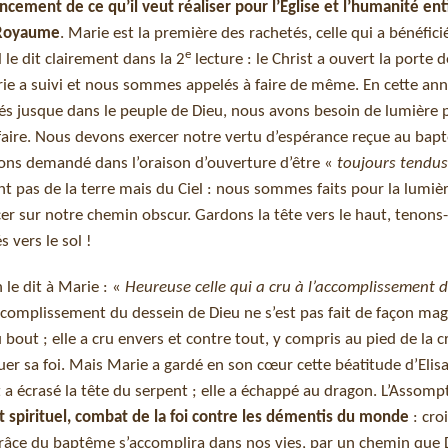
cement de ce qu’il veut réaliser pour l’Eglise et l’humanité enti
 Royaume
. Marie est la première des rachetés, celle qui a bénéfici
e
 le dit clairement dans la 2
lecture : le Christ a ouvert la porte de
Marie a suivi et nous sommes appelés à faire de même. En cette a
és jusque dans le peuple de Dieu, nous avons besoin de lumière 
aire. Nous devons exercer notre vertu d’espérance reçue au bap
vons demandé dans l’oraison d’ouverture d’être «
toujours tendus
nt pas de la terre mais du Ciel : nous sommes faits pour la lumièr
r sur notre chemin obscur. Gardons la tête vers le haut, tenons
 vers le sol !
h le dit à Marie : «
Heureuse celle qui a cru à l’accomplissement 
accomplissement du dessein de Dieu ne s’est pas fait de façon ma
u bout ; elle a cru envers et contre tout, y compris au pied de la c
uer sa foi. Mais Marie a gardé en son cœur cette béatitude d’Elisa
et a écrasé la tête du serpent ; elle a échappé au dragon. L’Assom
 spirituel, combat de la foi contre les démentis du monde
: cro
râce du baptême s’accomplira dans nos vies, par un chemin que 