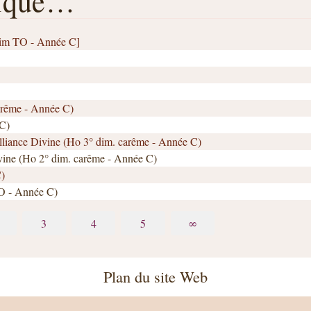
rique…
°dim TO - Année C]
arême - Année C)
 C)
lliance Divine (Ho 3° dim. carême - Année C)
divine (Ho 2° dim. carême - Année C)
C)
 TO - Année C)
3
4
5
∞
Plan du site Web