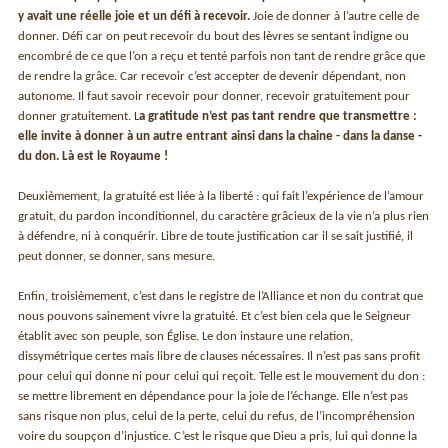
y avait une réelle joie et un défi à recevoir.
Joie de donner à l’autre celle de
donner. Défi car on peut recevoir du bout des lèvres se sentant indigne ou
encombré de ce que l’on a reçu et tenté parfois non tant de rendre grâce que
de rendre la grâce. Car recevoir c’est accepter de devenir dépendant, non
autonome. Il faut savoir recevoir pour donner, recevoir gratuitement pour
donner gratuitement. L
a gratitude n’est pas tant rendre que transmettre :
elle invite à donner à un autre entrant ainsi dans la chaine - dans la danse -
du don. Là est le Royaume !
Deuxièmement, la gratuité est liée à la liberté : qui fait l’expérience de l’amour
gratuit, du pardon inconditionnel, du caractère grâcieux de la vie n’a plus rien
à défendre, ni à conquérir. Libre de toute justification car il se sait justifié, il
peut donner, se donner, sans mesure.
Enfin, troisièmement, c’est dans le registre de l’Alliance et non du contrat que
nous pouvons sainement vivre la gratuité. Et c’est bien cela que le Seigneur
établit avec son peuple, son Église. Le don instaure une relation,
dissymétrique certes mais libre de clauses nécessaires. Il n’est pas sans profit
pour celui qui donne ni pour celui qui reçoit. Telle est le mouvement du don :
se mettre librement en dépendance pour la joie de l’échange. Elle n’est pas
sans risque non plus, celui de la perte, celui du refus, de l’incompréhension
voire du soupçon d’injustice. C’est le risque que Dieu a pris, lui qui donne la