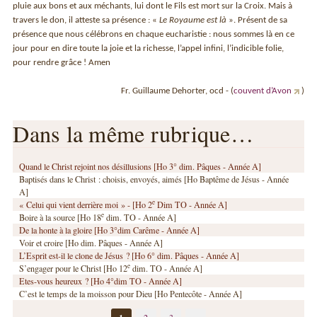
pluie aux bons et aux méchants, lui dont le Fils est mort sur la Croix. Mais à
travers le don, il atteste sa présence : «
Le Royaume est là
». Présent de sa
présence que nous célébrons en chaque eucharistie : nous sommes là en ce
jour pour en dire toute la joie et la richesse, l’appel infini, l’indicible folie,
pour rendre grâce ! Amen
Fr. Guillaume Dehorter, ocd - (
couvent d’Avon
)
Dans la même rubrique…
Quand le Christ rejoint nos désillusions [Ho 3° dim. Pâques - Année A]
Baptisés dans le Christ : choisis, envoyés, aimés [Ho Baptême de Jésus - Année
A]
e
« Celui qui vient derrière moi » - [Ho 2
Dim TO - Année A]
e
Boire à la source [Ho 18
dim. TO - Année A]
De la honte à la gloire [Ho 3°dim Carême - Année A]
Voir et croire [Ho dim. Pâques - Année A]
L’Esprit est-il le clone de Jésus ? [Ho 6° dim. Pâques - Année A]
e
S’engager pour le Christ [Ho 12
dim. TO - Année A]
Etes-vous heureux ? [Ho 4°dim TO - Année A]
C’est le temps de la moisson pour Dieu [Ho Pentecôte - Année A]