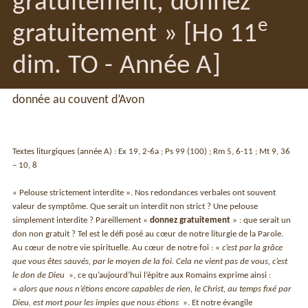
gratuitement, donnez
e
gratuitement » [Ho 11
dim. TO - Année A]
donnée au couvent d’Avon
Textes liturgiques (année A) : Ex 19, 2-6a ; Ps 99 (100) ; Rm 5, 6-11 ; Mt 9, 36
– 10, 8
« Pelouse strictement interdite ». Nos redondances verbales ont souvent
valeur de symptôme. Que serait un interdit non strict ? Une pelouse
simplement interdite ? Pareillement «
donnez gratuitement
» : que serait un
don non gratuit ? Tel est le défi posé au cœur de notre liturgie de la Parole.
Au cœur de notre vie spirituelle. Au cœur de notre foi : «
c’est par la grâce
que vous êtes sauvés, par le moyen de la foi. Cela ne vient pas de vous, c’est
le don de Dieu
», ce qu’aujourd’hui l’épitre aux Romains exprime ainsi :
«
alors que nous n’étions encore capables de rien, le Christ, au temps fixé par
Dieu, est mort pour les impies que nous étions
». Et notre évangile