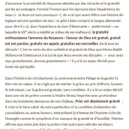
d’annoncer la proximité du Royaume attestée par des miracles et la gratuité
qui les accompagne. Comme l’ivresse que l’on éprouve dans l’expérience du
beau («
la Rose est sans pourquoi
»), du vrai (qui avant d’être une histoire de
logique est une question de don :
es gibt
a bien compris la langue allemande
pour dire il y a), dans l’expérience du bon (l’étonnante «
petite bonté
» sur
e
laquelle le XX
siècle a médité au milieu de ses malheurs),
la gratuité
enthousiasme l’annonce du Royaume : l’amour de Dieu est gratuit, gratuit
est son pardon, gratuits ses appels, gratuites ses merveilles
. De là tout en
découle ! C’est en vertu du don unilatéral et gratuit de Dieu que Moïse établit
l’Alliance et l’obéissance à la Loi et que Jésus envoie ses disciples : «
vous avez
reçu gratuitement, donnez gratuitement
» ! Il y a là un enjeu décisif pour
toute vie spirituelle.
Dans l’histoire du christianisme, la controverse entre Pélage et Augustin l’a
bien mis en valeur. Il ne s’agit pas de mériter la grâce au prix d’efforts, fussent-
ils héroïques, car la grâce est gratuite, sans condition. Il y a là un enjeu décisif
dans une vie de prière comme la Madre Teresa l’exprime avec profondeur
dans les troisièmes demeures de son Château.
Prier est absolument gratuit
:
il n’est ni le faire-valoir de notre perfection ni la condition d’obtention de
consolations ou autres faveurs. Interprétant la tristesse de l’homme riche de
l’évangile comme le symptôme d’un manque de gratuité et d’humilité, Thérèse
affirme que notre joie dans la prière n’est autre que celle des serviteurs