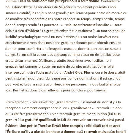
inutiles.
Dieu ne nous doit rien puisqu’il nous a tout donné.
Contentons-
nous donc d’être les serviteurs du Seigneur, simplement présents à son
amour. Gratuité, les enjeux sont grands pareillement pour notre vie morale ou
de manière très concrète dans notre rapport au temps : temps perdu, temps
donné, temps rendu ! Et pourtant - «
pelouse strictement interdite
» - tout
cela n’a rien d’évident ! La gratuité existe-t-elle vraiment ? Un tant soit peu de
lucidité psychologique met à nu nos intérêts plus ou moins larvés et nos
attachements divers dans nos dons gratuits : donner pour obtenir ensuite,
donner pour conforter une image de marque, donner parce qu’on se sent
obligé. Et l’on sait la valeur des cadeaux commerciaux ou de la fallacieuse
gratuité sur Internet. D’ailleurs gratuité peut rimer avec facilité, non
engagement comme lorsque l’on parle de paroles gratuites voire folie
insensée qu’illustre l’acte gratuit d’un André Gide. Plus encore, le don gratuit
peut installer le donateur dans une position de domination : il est celui qui
pourvoit et fait vivre sans avoir besoin de personne. Il nous faut aller plus
loin. Permettez donc trois réflexions pour conclure, pour ouvrir.
Premièrement, « vous avez reçu gratuitement ». En amont du don, il y a la
réception. Comment comprendre ici ce « gratuitement » : recevoir un don
qui a été fait gratuitement ou bien recevoir gratuite-ment un don (lui aussi
gratuit) ?
La gratuité qualifierait le fait de recevoir car recevoir n’est pas si
évident
.
Une petite Thérèse l’avait bien compris : elle disait certes avec
l’Écriture qu’il y a plus de bonheur à donner qu’à recevoir mais qu’au fond il