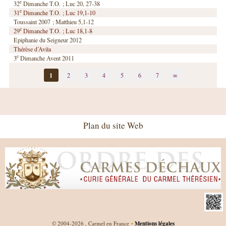
e
32
Dimanche T.O. ; Luc 20, 27-38
e
31
Dimanche T.O. ; Luc 19,1-10
Toussaint 2007 ; Matthieu 5,1-12
e
29
Dimanche T.O. ; Luc 18,1-8
Epiphanie du Seigneur 2012
Thérèse d’Avila
e
3
Dimanche Avent 2011
1
2
3
4
5
6
7
∞
Plan du site Web
©
2004-2026 , Carmel en France
•
Mentions légales