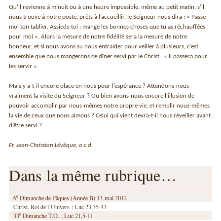
Qu’il revienne à minuit ou à une heure impossible, même au petit matin, s’il
nous trouve à notre poste, prêts à l’accueillir, le Seigneur nous dira : « Passe-
moi ton tablier. Assieds-toi : mange les bonnes choses que tu as réchauffées
pour moi ». Alors la mesure de notre fidélité sera la mesure de notre
bonheur, et si nous avons su nous entraider pour veiller à plusieurs, c’est
ensemble que nous mangerons ce dîner servi par le Christ : « il passera pour
les servir ».
Mais y a-t-il encore place en nous pour l’espérance ? Attendons-nous
vraiment la visite du Seigneur ? Ou bien avons-nous encore l’illusion de
pouvoir accomplir par nous-mêmes notre propre vie, et remplir nous-mêmes
la vie de ceux que nous aimons ? Celui qui vient devra-t-il nous réveiller avant
d’être servi ?
Fr. Jean-Christian Lévêque, o.c.d.
Dans la même rubrique…
e
6
Dimanche de Pâques (Année B) 13 mai 2012
Christ, Roi de l’Univers ; Luc 23,35-43
e
33
Dimanche T.O. ; Luc 21,5-11