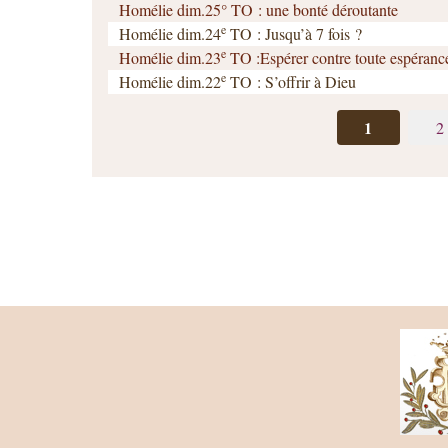
Homélie dim.25° TO : une bonté déroutante
e
Homélie dim.24
TO : Jusqu’à 7 fois ?
e
Homélie dim.23
TO :Espérer contre toute espéranc
e
Homélie dim.22
TO : S’offrir à Dieu
1
2