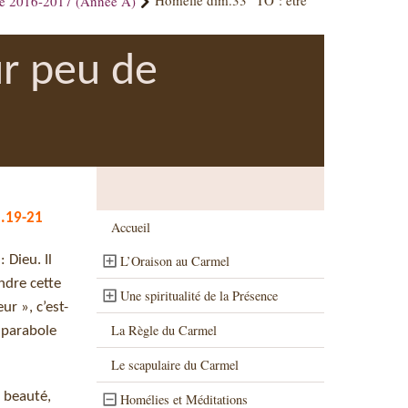
ue 2016-2017 (Année A)
Homélie dim.33° TO : être
ur peu de
5.19-21
Accueil
 Dieu. Il
L’Oraison au Carmel
indre cette
Une spiritualité de la Présence
ur », c’est-
La Règle du Carmel
 parabole
Le scapulaire du Carmel
 beauté,
Homélies et Méditations