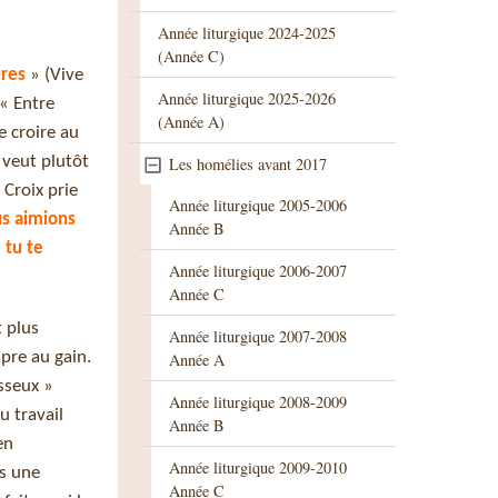
Année liturgique 2024-2025
(Année C)
ures
» (Vive
Année liturgique 2025-2026
 « Entre
(Année A)
e croire au
 veut plutôt
Les homélies avant 2017
 Croix prie
Année liturgique 2005-2006
us aimions
Année B
 tu te
Année liturgique 2006-2007
Année C
t plus
Année liturgique 2007-2008
âpre au gain.
Année A
esseux »
Année liturgique 2008-2009
u travail
Année B
en
Année liturgique 2009-2010
as une
Année C