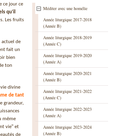
e ce jour ce
Méditer avec une homélie
ls qu’il
Année liturgique 2017-2018
s. Les fruits
(Année B)
Année liturgique 2018-2019
s actuel de
(Année C)
nt fait un
Année liturgique 2019-2020
oir bien
(Année A)
de ton
Année liturgique 2020-2021
(Année B)
vie divine
Année liturgique 2021-2022
’âme de tant
(Année C)
le grandeur,
Année liturgique 2022-2023
puissances
(Année A)
 au même
t vieʺ et
Année liturgique 2023-2024
(Année B)
beautés de