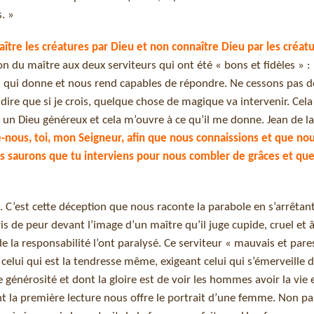
. »
ître les créatures par Dieu et non connaître Dieu par les créat
ion du maître aux deux serviteurs qui ont été « bons et fidèles » :
eu qui donne et nous rend capables de répondre. Ne cessons pas d
dire que si je crois, quelque chose de magique va intervenir. Cela
n un Dieu généreux et cela m’ouvre à ce qu’il me donne. Jean de la
e-nous, toi, mon Seigneur, afin que nous connaissions et que no
s saurons que tu interviens pour nous combler de grâces et que
 C’est cette déception que nous raconte la parabole en s’arrêtan
ris de peur devant l’image d’un maître qu’il juge cupide, cruel et 
 de la responsabilité l’ont paralysé. Ce serviteur « mauvais et par
r celui qui est la tendresse même, exigeant celui qui s’émerveille d
e générosité et dont la gloire est de voir les hommes avoir la vie 
t la première lecture nous offre le portrait d’une femme. Non p