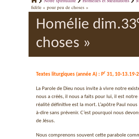
Notre spiritualité
Homélies et Méditations
M
fidèle « pour peu de choses »
Homélie dim.33° 
choses »
r
Textes liturgiques (année A) : P
31, 10-13.19-20
La Parole de Dieu nous invite à vivre notre exis
nous a créés, il nous a faits pour lui, il est not
réalité définitive est la mort. L’apôtre Paul nou
à-dire sans prévenir. C’est pourquoi nous devons
de Jésus.
Nous comprenons souvent cette parabole comme 