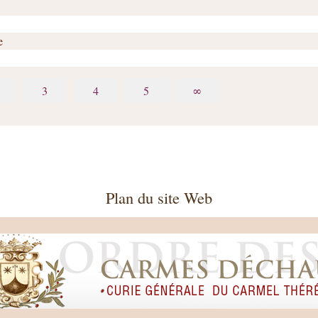
e
3
4
5
∞
Plan du site Web