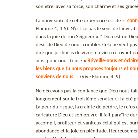
son être, avec sa force, son charme et ses grâces
La nouveauté de cette expérience est de «
conna
Flamme 4, 4-5). N’est-ce pas le sens de l’invitat
dans la joie de ton Seigneur » ? Dieu est un Di
désir de Dieu de nous combler. Cela ne veut pas 
dire que je choisis de vivre ma vie en croyant e
ainsi pour nous tous : «
Réveille-nous et éclair
les biens que tu nous proposes toujours et nou
souviens de nous.
» (Vive Flamme 4, 9)
Ne décevons pas la confiance que Dieu nous fait.
longuement sur le troisième serviteur. Il a été p
La peur du risque, la crainte de perdre, le refus
caricature Dieu et son œuvre. Il fait paraître du
accompli, profiteur et vaniteux celui qui est pur
abondance et la joie en plénitude. Heureusemen