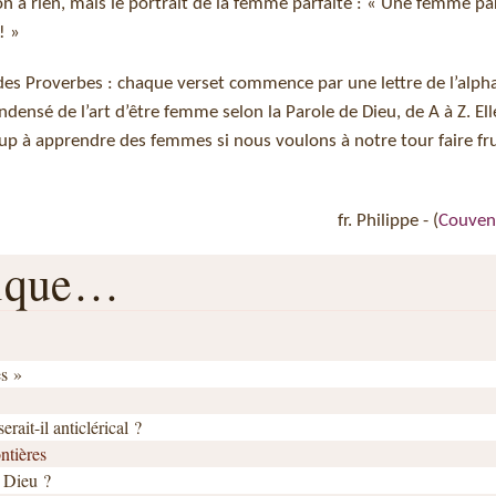
n à rien, mais le portrait de la femme parfaite : « Une femme parf
! »
e des Proverbes : chaque verset commence par une lettre de l’alp
ondensé de l’art d’être femme selon la Parole de Dieu, de A à Z. Ell
up à apprendre des femmes si nous voulons à notre tour faire fru
fr. Philippe - (
Couven
rique…
es »
ait-il anticlérical ?
ntières
 Dieu ?