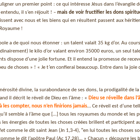
uligner un premier point : ce qui intéresse Jésus dans l’évangile d
entendu, il s’en réjouit ! –
mais de voir fructifier les dons spiritue
inissent avec nous et les biens qui en résultent passent aux héritier
e Royaume !
bole a de quoi nous étonner : un talent valait 35 kg d’or. Au cour
ordinairement) le kilo d’or valant environ 35000 euros, un seul tale
ents dispose d’une jolie fortune. Et il entend la promesse de recev
peu de choses » ! « Je t’en confierai beaucoup. Entre dans la joie 
nérosité divine, la surabondance de ses dons, la prodigalité de la 
d il décrit le réveil de Dieu en l’âme : «
Dieu se réveille dans l
 les compter, nous n’en finirions jamais
… Ce réveil est d’une tel
 qu’il semble à l’âme que […] tous les royaumes du monde et les 
les énergies de toutes les choses créées brillent et participent
comme le dit saint Jean (Jn 1,3-4), ʺen lui toutes les choses son
ʺ, comme le dit l’apôtre Paul (Ac 17,28)… » Chacun « découvre les 