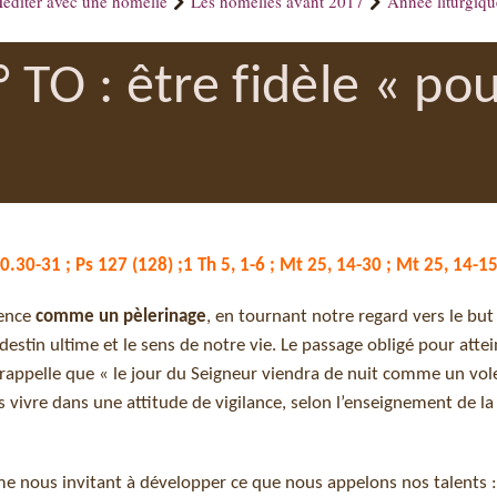
éditer avec une homélie
Les homélies avant 2017
Année liturgiq
TO : être fidèle « po
.30-31 ; Ps 127 (128) ;1 Th 5, 1-6 ; Mt 25, 14-30 ; Mt 25, 14-1
tence
comme un pèlerinage
, en tournant notre regard vers le but :
re destin ultime et le sens de notre vie. Le passage obligé pour atte
s rappelle que « le jour du Seigneur viendra de nuit comme un vole
 vivre dans une attitude de vigilance, selon l’enseignement de la
nous invitant à développer ce que nous appelons nos talents :