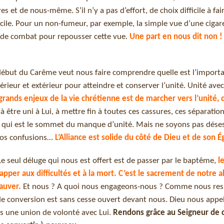
 et de nous-même. S’il n’y a pas d’effort, de choix difficile à faire
facile. Pour un non-fumeur, par exemple, la simple vue d’une cigar
as de combat pour repousser cette vue.
Une part en nous dit non !
 début du Carême veut nous faire comprendre quelle est l’import
térieur et extérieur pour atteindre et conserver l’unité. Unité avec
grands enjeux de la vie chrétienne est de marcher vers l’unité, 
 à être uni à Lui, à mettre fin à toutes ces cassures, ces séparation
que qui est le sommet du manque d’unité. Mais ne soyons pas dése
nos confusions…
L’Alliance est solide du côté de Dieu et de son Ég
 Le seul déluge qui nous est offert est de passer par le baptême,
l
apper aux difficultés et à la mort. C’est le sacrement de notre a
auver.
Et nous ? A quoi nous engageons-nous ? Comme nous res
e conversion est sans cesse ouvert devant nous. Dieu nous appel
s une union de volonté avec Lui.
Rendons grâce au Seigneur de 