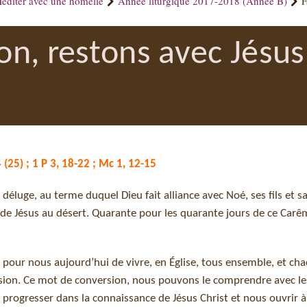
éditer avec une homélie
Année liturgique 2017-2018 (Année B)
F
ion, restons avec Jésus
 (25) ; 1 P 3, 18-22 ; Mc 1, 12-15
éluge, au terme duquel Dieu fait alliance avec Noé, ses fils et s
de Jésus au désert. Quarante pour les quarante jours de ce Carêm
it pour nous aujourd’hui de vivre, en Église, tous ensemble, et cha
rsion. Ce mot de conversion, nous pouvons le comprendre avec l
re progresser dans la connaissance de Jésus Christ et nous ouvrir 