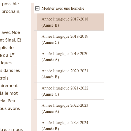
t possible
Méditer avec une homélie
e prochain,
Année liturgique 2017-2018
(Année B)
e avec Noé
Année liturgique 2018-2019
nt Sinaï. Et
(Année C)
lis :le
Année liturgique 2019-2020
er
le du 1
(Année A)
tiques.
Année liturgique 2020-2021
as dans les
(Année B)
trois
sairement
Année liturgique 2021-2022
ilà le mot
(Année C)
ela. Peu
Année liturgique 2022-2023
Nous avons
(Année A)
Année liturgique 2023-2024
(Année B)
tre, si nous