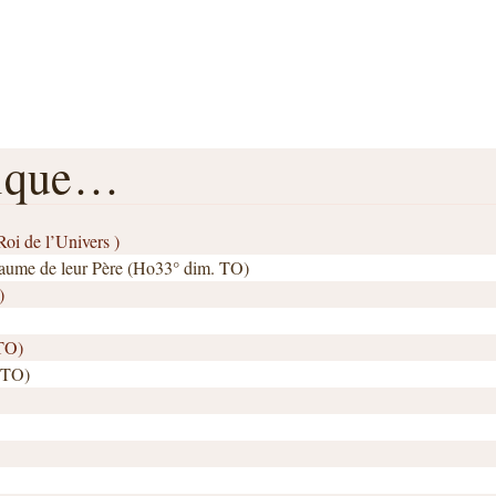
rique…
oi de l’Univers )
oyaume de leur Père (Ho33° dim. TO)
)
 TO)
. TO)