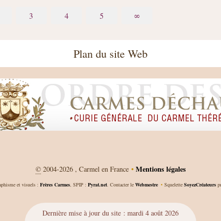
3
4
5
∞
Plan du site Web
Mentions légales
©
2004-2026 , Carmel en France
•
aphisme et visuels :
Frères Carmes
, SPIP :
Pyrat.net
. Contacter le
Webmestre
•
Squelette
SoyezCréateurs
pr
Dernière mise à jour du site : mardi 4 août 2026