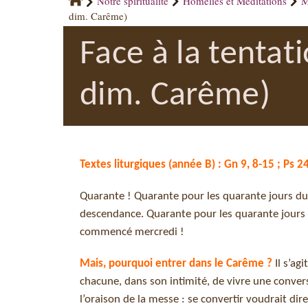
Notre spiritualité
Homélies et Méditations
M
dim. Carême)
Face à la tentat
dim. Carême)
Textes liturgiques (année B) : Gn 9, 8-15 ; Ps 24
Quarante ! Quarante pour les quarante jours du d
descendance. Quarante pour les quarante jours 
commencé mercredi !
Mais, pourquoi entrer dans le Carême ?
Il s’ag
chacune, dans son intimité, de vivre une conve
l’oraison de la messe : se convertir voudrait di