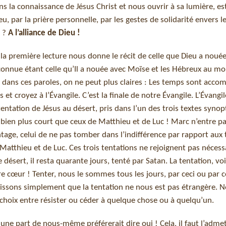
ns la connaissance de Jésus Christ et nous ouvrir à sa lumière, es
eu, par la prière personnelle, par les gestes de solidarité envers l
i ?
A l’alliance de Dieu !
 la première lecture nous donne le récit de celle que Dieu a noué
lus connue étant celle qu’Il a nouée avec Moïse et les Hébreux au mo
e dans ces paroles, on ne peut plus claires : Les temps sont accomp
et croyez à l’Évangile. C’est la finale de notre Évangile. L’Évangi
entation de Jésus au désert, pris dans l’un des trois textes synop
it bien plus court que ceux de Matthieu et de Luc ! Marc n’entre p
tage, celui de ne pas tomber dans l’indifférence par rapport aux 
 Matthieu et de Luc. Ces trois tentations ne rejoignent pas néces
e désert, il resta quarante jours, tenté par Satan. La tentation, vo
otre cœur ! Tenter, nous le sommes tous les jours, par ceci ou par c
aissons simplement que la tentation ne nous est pas étrangère. 
 choix entre résister ou céder à quelque chose ou à quelqu’un.
’une part de nous-même préférerait dire oui ! Cela, il faut l’admet