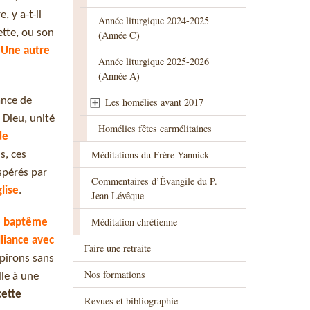
, y a-t-il
Année liturgique 2024-2025
ette, ou son
(Année C)
 Une autre
Année liturgique 2025-2026
(Année A)
ance de
Les homélies avant 2017
 Dieu, unité
Homélies fêtes carmélitaines
de
Méditations du Frère Yannick
s, ces
spérés par
Commentaires d’Évangile du P.
lise
.
Jean Lévêque
Méditation chrétienne
e baptême
lliance avec
Faire une retraite
pirons sans
Nos formations
le à une
cette
Revues et bibliographie