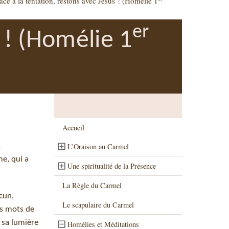
ace à la tentation, restons avec Jésus ! (Homélie 1
er
 ! (Homélie 1
Accueil
a
L’Oraison au Carmel
e, qui a
Une spiritualité de la Présence
La Règle du Carmel
cun,
Le scapulaire du Carmel
es mots de
à sa lumière
Homélies et Méditations