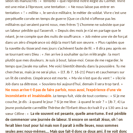
selon les manuscrits : «
tentatio
» que reprend notre
Règle du Carmel
. Vivre
est une mise à l’épreuve, une tentation : « Ne nous laisse pas entrer en
tentation » ! «
militia
», le service militaire, le métier de soldat. Vivre c’est une
perpétuelle corvée en temps de guerre (Que ce cliché n’offense pas les
militaires qui seraient parmi nous, mes frères !) L’homme ne subsiste que par
un labeur pénible qui l’asservit. « Depuis des mois je n’ai en partage que le
néant, je ne compte que des nuits de souffrance. » Job mène une vie de forçat
dans un zéro d’espérance où déjà la mort fait son œuvre. « Plus rapides que
la navette du tisserand mes jours s’achèvent faute de fil. » Il dira peu après en
se tournant vers Dieu : « J’en arrive à souhaiter qu’on m’étrangle : la mort
plutôt que mes douleurs. Je suis à bout, laisse-moi. Cesse de me regarder, le
temps que j’avale ma salive. Me voici bientôt étendu dans la poussière. Tu me
chercheras, mais je ne serai plus. » (Cf. Jb 7, 16-21) Peurs et cauchemars sur
un lit de cendres. L’espérance est morte. « Ma vie n’est que du vent ! » s’écrie
Job dans sa détresse. « Souviens-toi aujourd’hui, demain il sera trop tard. »
Ne nous arrive-t-il pas de faire parfois, nous aussi, l’expérience d’une vie
inconsistante et insaisissable.
Le temps fuit, vide de tout contenu : « Si je me
couche, je dis : à quand le jour ? Si je me lève : à quand le soir ? » (Jb 7, 4) La
jeune postulante carmélite Thérèse de l’Enfant-Jésus écrivait il y a 130 ans à sa
sœur Céline : «
La vie souvent est pesante, quelle amertume. Il est pénible
de commencer une journée de labeur. Si encore on sentait Jésus, oh ! on
ferait bien tout pour lui mais non il parait à mille lieues, nous sommes
seules avec nous-mêmes…. Mais que fait-il donc ce doux ami, il ne voit donc