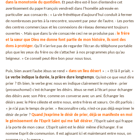
dans la monotonie du quotidien.
Et peut-être est-il bon d’entendre cet
avertissement du pape François vendredi dans l’homélie adressée en
particulier aux consacrés : « La vie frénétique d’aujourd’hui conduit à fermer
de nombreuses portes à la rencontre, souvent par peur de l’autre. - Les portes
des centres commerciaux et les connexions de réseau demeurent toujours
ouvertes -. Mais que dans la vie consacrée ceci ne se produise pas :
le frère
et la sœur que Dieu me donne font partie de mon histoire, ils sont des
dons à protéger.
Qu’il n’arrive pas de regarder l’écran du téléphone portable
plus que les yeux du frère ou de s’attacher à nos programmes plus qu’au
Seigneur. » Ce conseil peut être bon pour nous tous.
Puis, bien avant l’aube Jésus se rend «
dans un lieu désert
» : « Et là il priait. »
Le verbe indique la durée, la prière dure longtemps
. Qu’est-ce que veut dire
prier ? Eh bien, le verbe grec nous en indique clairement le mystère : prier
(
proseuchomai
) c’est échanger les désirs. Jésus se met à l’écart pour échanger
des désirs avec son Père, comme on converse avec un ami. Échanger les
désirs avec le Père céleste et entre nous, entre frères et sœurs. On dit parfois :
« je n’ai pas le temps de prier. » Reconnaître cela, n’est-ce pas déjà exprimer le
désir de prier ?
Quand j’exprime le désir de prier, déjà se manifeste en moi
le gémissement de l’Esprit Saint qui me fait désirer
, l’Esprit saint qui frappe
à la porte de mon cœur. L’Esprit saint est le désir même d’échanger. Il se
nomme Esprit de communion. Il est agissant ici et maintenant entre nous, on
nomme ça « la messe ».