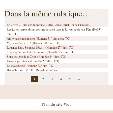
Dans la même rubrique…
Le Christ « Lumière du monde » (Ho. Jésus Christ Roi de l’Univers )
Les justes resplendiront comme le soleil dans le Royaume de leur Père (Ho33°
dim. TO)
Aimer avec intelligence (Homélie 31° dimanche TO)
e
Va, ta foi t’a sauvé ! (Homélie 30
dim. TO)
Louange à toi, Seigneur Jésus ! (Homélie 27° dim. TO)
Si quelqu’un veut être le premier (Homélie 25° dim. TO)
Sous le signe de la Croix (Homélie 24° dim. TO)
Un étrange miracle (Homélie 23° dim. TO)
La vraie pureté (Homélie 22° dim. TO)
e
Homélie dim. 19
TO : Du pain et de l’eau…
1
2
3
4
5
∞
Plan du site Web