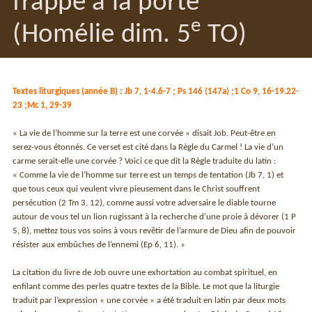
frappe à la porte
e
(Homélie dim. 5
TO)
Textes liturgiques (année B) : Jb 7, 1-4.6-7 ; Ps 146 (147a) ;1 Co 9, 16-19.22-
23 ;Mc 1, 29-39
« La vie de l’homme sur la terre est une corvée » disait Job. Peut-être en
serez-vous étonnés. Ce verset est cité dans la Règle du Carmel ! La vie d’un
carme serait-elle une corvée ? Voici ce que dit la Règle traduite du latin :
« Comme la vie de l’homme sur terre est un temps de tentation (Jb 7, 1) et
que tous ceux qui veulent vivre pieusement dans le Christ souffrent
persécution (2 Tm 3, 12), comme aussi votre adversaire le diable tourne
autour de vous tel un lion rugissant à la recherche d’une proie à dévorer (1 P
5, 8), mettez tous vos soins à vous revêtir de l’armure de Dieu afin de pouvoir
résister aux embûches de l’ennemi (Ep 6, 11). »
La citation du livre de Job ouvre une exhortation au combat spirituel, en
enfilant comme des perles quatre textes de la Bible. Le mot que la liturgie
traduit par l’expression « une corvée » a été traduit en latin par deux mots