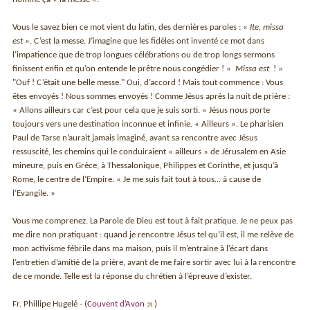
Vous le savez bien ce mot vient du latin, des dernières paroles : «
Ite, missa
est
». C’est la messe. J’imagine que les fidèles ont inventé ce mot dans
l’impatience que de trop longues célébrations ou de trop longs sermons
finissent enfin et qu’on entende le prêtre nous congédier ! «
Missa est
! »
"Ouf ! C’était une belle messe." Oui, d’accord ! Mais tout commence : Vous
êtes envoyés ! Nous sommes envoyés ! Comme Jésus après la nuit de prière :
« Allons ailleurs car c’est pour cela que je suis sorti. » Jésus nous porte
toujours vers une destination inconnue et infinie. « Ailleurs ». Le pharisien
Paul de Tarse n’aurait jamais imaginé, avant sa rencontre avec Jésus
ressuscité, les chemins qui le conduiraient « ailleurs » de Jérusalem en Asie
mineure, puis en Grèce, à Thessalonique, Philippes et Corinthe, et jusqu’à
Rome, le centre de l’Empire. « Je me suis fait tout à tous… à cause de
l’Evangile. »
Vous me comprenez. La Parole de Dieu est tout à fait pratique. Je ne peux pas
me dire non pratiquant : quand je rencontre Jésus tel qu’il est, il me relève de
mon activisme fébrile dans ma maison, puis il m’entraine à l’écart dans
l’entretien d’amitié de la prière, avant de me faire sortir avec lui à la rencontre
de ce monde. Telle est la réponse du chrétien à l’épreuve d’exister.
Fr. Phillipe Hugelé - (
Couvent d’Avon
)