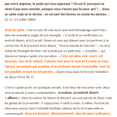
pas notre angoisse, le poids qui nous oppresse ? Où est-il, pourquoi ne
vient-il pas nous consoler, puisque nous n’avons que lui pour ami ? … Jésus
se cache mais on le devine ; en versant des larmes on essuie les siennes
. »
(LT 57, 23 Juillet 1888)
Jésus se cache
. C’est un peu de cela aussi que rend témoignage saint Marc,
dans les premières pages de son évangile. « Il sortit et se rendit dans un
endroit désert, et là il priait. Simon et ceux qui étaient avec lui partirent à sa
recherche. Ils le trouvent et lui disent : "Tout le monde te cherche." » Le récit
initial de l’évangile de Marc est scandé par un petit mot : « Aussitôt », qui
donne un tempo rapide à la narration. «
Celui qui aime vole, court, est
heureux, rien ne le retient, il donne tout pour le tout et il a tout en tous,
l’amour ne compte pas sa peine, il ne prétexte jamais l’impossible, tout lui
est possible et tout lui est permis
», lisons-nous dans le livre de l’Imitation
de Jésus-Christ (III, 5).
C’est si rapide qu’en ces quelques versets, trois lieux de rencontre avec Jésus
sont proposés à notre contemplation :
la maison, un endroit désert,
« ailleurs »
. Dans la maison de Simon et d’André, aucune parole de Jésus, mais
les gestes de la proximité : il s’approche, il saisit la main, il relève. Portrait du
silencieux amour dans l’intimité familiale, tableau de la vie fraternelle en
communauté.
Jésus est présent, silencieusement, dans les jours ordinaires,