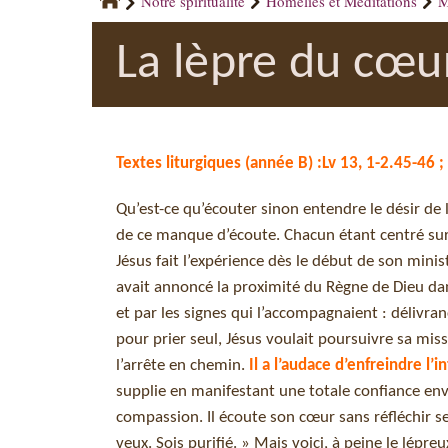
Notre spiritualité
Homélies et Méditations
M
La lèpre du cœu
Textes liturgiques (année B) :Lv 13, 1-2.45-46 ;
Qu’est-ce qu’écouter sinon entendre le désir de 
de ce manque d’écoute. Chacun étant centré sur s
Jésus fait l’expérience dès le début de son minis
avait annoncé la proximité du Règne de Dieu da
et par les signes qui l’accompagnaient : délivra
pour prier seul, Jésus voulait poursuivre sa missi
l’arrête en chemin.
Il a l’audace d’enfreindre l’i
supplie en manifestant une totale confiance enver
compassion. Il écoute son cœur sans réfléchir se
veux. Sois purifié. » Mais voici, à peine le lépreu