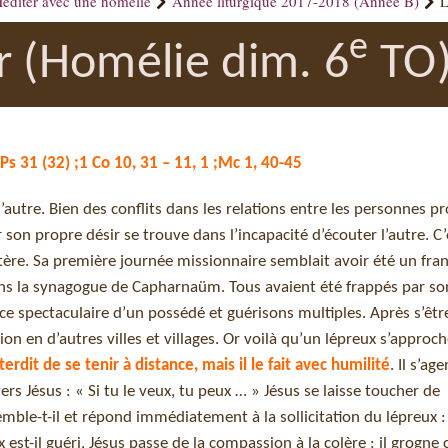
éditer avec une homélie
Année liturgique 2017-2018 (Année B)
L
e
r (Homélie dim. 6
TO
 Ps 31 (32) ;1 Co 10, 31 – 11, 1 ;Mc 1, 40-45
l’autre. Bien des conflits dans les relations entre les personnes p
on propre désir se trouve dans l’incapacité d’écouter l’autre. C’
tère. Sa première journée missionnaire semblait avoir été un franc
ns la synagogue de Capharnaüm. Tous avaient été frappés par so
nce spectaculaire d’un possédé et guérisons multiples. Après s’êt
on en d’autres villes et villages. Or voilà qu’un lépreux s’approch
nterdit de se tenir à distance, mais il le fait avec humilité
. Il s’ag
s Jésus : « Si tu le veux, tu peux … » Jésus se laisse toucher de
mble-t-il et répond immédiatement à la sollicitation du lépreux : 
x est-il guéri, Jésus passe de la compassion à la colère : il grogne 