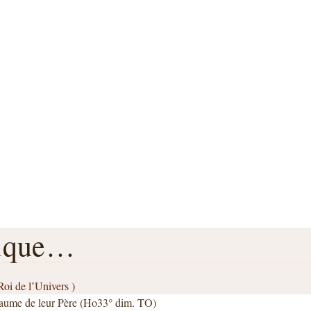
rique…
oi de l’Univers )
oyaume de leur Père (Ho33° dim. TO)