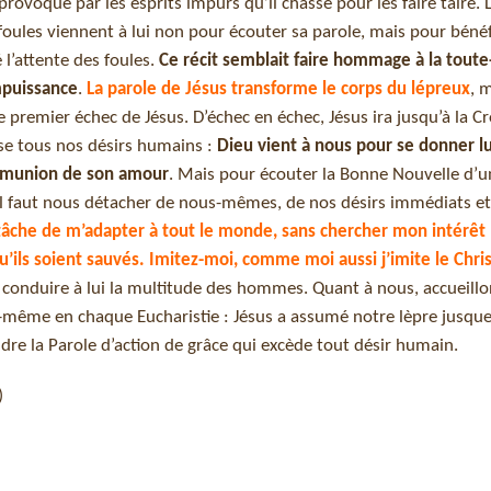
provoqué par les esprits impurs qu’il chasse pour les faire taire. 
foules viennent à lui non pour écouter sa parole, mais pour bénéf
 l’attente des foules.
Ce récit semblait faire hommage à la toute
impuissance
.
La parole de Jésus transforme le corps du lépreux
, m
 premier échec de Jésus. D’échec en échec, Jésus ira jusqu’à la Cr
sse tous nos désirs humains :
Dieu vient à nous pour se donner 
ommunion de son amour
. Mais pour écouter la Bonne Nouvelle d’
il faut nous détacher de nous-mêmes, de nos désirs immédiats et 
 tâche de m’adapter à tout le monde, sans chercher mon intérêt
’ils soient sauvés. Imitez-moi, comme moi aussi j’imite le Chris
e conduire à lui la multitude des hommes. Quant à nous, accueillo
ui-même en chaque Eucharistie : Jésus a assumé notre lèpre jusque 
dre la Parole d’action de grâce qui excède tout désir humain.
)