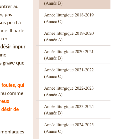
(Année B)
ontrer au
Année liturgique 2018-2019
r, pas
(Année C)
ésus perd à
de. Il parle
Année liturgique 2019-2020
trer
(Année A)
 désir impur
Année liturgique 2020-2021
une
(Année B)
s grave que
Année liturgique 2021-2022
(Année C)
 foules, qui
Année liturgique 2022-2023
venu comme
(Année A)
preux
Année liturgique 2023-2024
 désir de
(Année B)
Année liturgique 2024-2025
(Année C)
 démoniaques