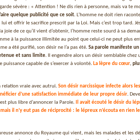
 garde sévère : « Attention ! Ne dis rien à personne, mais va te m
faire quelque publicité que ce soit
. L’homme ne doit rien raconte
et offrir le sacrifice prescrit par la Loi. Mais c’est trop tard. J
la joie de ce qu’il vient d’obtenir, l’homme reste sourd à sa deman
me à la puissance illimitée au point que celui-ci ne peut plus en
e a été purifié, son désir ne l’a pas été.
Sa parole manifeste un
etenue et sans limite
. Il engendre alors un désir semblable chez 
e puissance capable de s’exercer à volonté.
La lèpre du cœur
,
plu
relation vraie avec autrui.
Son désir narcissique infecte alors les
éficier d’une satisfaction immédiate de leur propre désir
. De
n’est plus libre d’annoncer la Parole.
Il avait écouté le désir du lé
mais il n’y eut pas de réciprocité :
le lépreux n’écouta en rien le
’heureuse annonce du Royaume qui vient, mais les malades et les