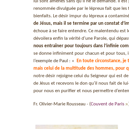
lui sont amenés sans qu’il ne le demande. Il est 
renommée divulguée par le lépreux fait que les 
bienfaits. Le désir impur du lépreux a contaminé
de Jésus, mais il se termine par un constat d’
échoue à se faire entendre. Ce malentendu est le
dévoilera enfin la vérité d’une Parole, qui dépa
nous entraîner pour toujours dans l’infinie c
se donne infiniment pour chacun et pour tous, 
l’exemple de Paul : «
En toute circonstance, je
mais celui de la multitude des hommes, pour qu
notre désir rejoigne celui du Seigneur qui est d
de Jésus et recevons le don qu’il nous fait de l
pour nous en purifier et nous permettre d’enten
Fr. Olivier-Marie Rousseau - (
Couvent de Paris