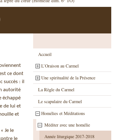
a lèpre du cœur (Homélie dim. 6
TO)
)
Accueil
roviennent
L’Oraison au Carmel
est ce dont
Une spiritualité de la Présence
 succès : il
La Règle du Carmel
n autorité
re échappé
Le scapulaire du Carmel
e de lui et
Homélies et Méditations
enouille et
Méditer avec une homélie
« Je le
Année liturgique 2017-2018
contre le