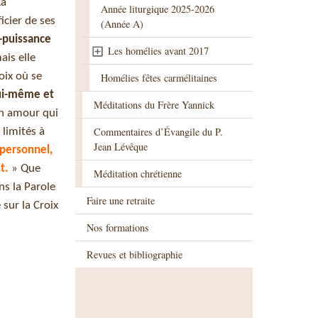
La
Année liturgique 2025-2026
icier de ses
(Année A)
-puissance
Les homélies avant 2017
ais elle
oix où se
Homélies fêtes carmélitaines
lui-même et
Méditations du Frère Yannick
un amour qui
Commentaires d’Évangile du P.
limités à
Jean Lévêque
 personnel,
t.
» Que
Méditation chrétienne
ns la Parole
Faire une retraite
sur la Croix
Nos formations
Revues et bibliographie