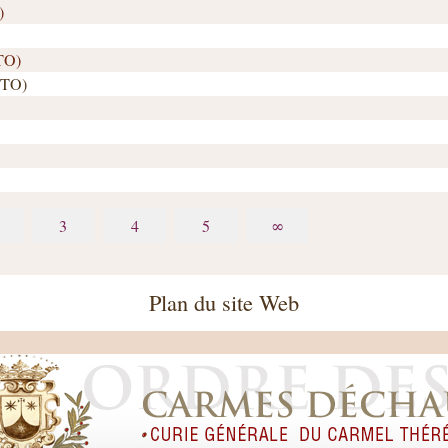
)
 TO)
. TO)
3
4
5
∞
Plan du site Web