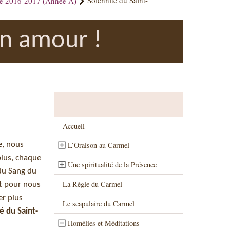
ue 2016-2017 (Année A)
Solennité du Saint-
on amour !
Accueil
e, nous
L’Oraison au Carmel
plus, chaque
Une spiritualité de la Présence
du Sang du
La Règle du Carmel
nt pour nous
er plus
Le scapulaire du Carmel
é du Saint-
Homélies et Méditations