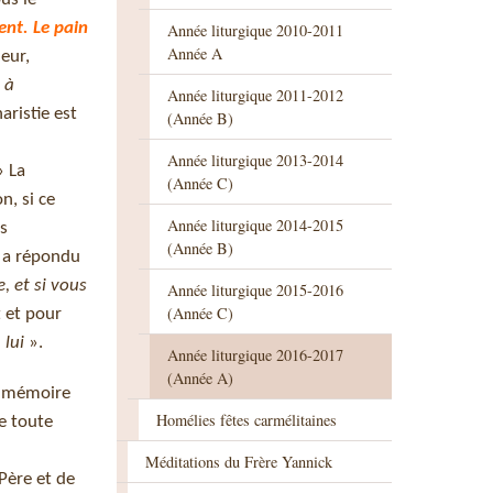
ent. Le pain
Année liturgique 2010-2011
Année A
eur,
 à
Année liturgique 2011-2012
aristie est
(Année B)
Année liturgique 2013-2014
 La
(Année C)
n, si ce
Année liturgique 2014-2015
us
(Année B)
l a répondu
, et si vous
Année liturgique 2015-2016
(Année C)
t et pour
 lui
».
Année liturgique 2016-2017
(Année A)
la mémoire
Homélies fêtes carmélitaines
e toute
Méditations du Frère Yannick
 Père et de