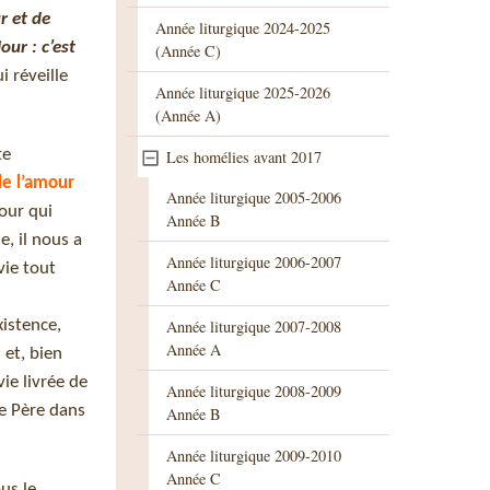
r et de
Année liturgique 2024-2025
our : c’est
(Année C)
i réveille
Année liturgique 2025-2026
(Année A)
te
Les homélies avant 2017
de l’amour
Année liturgique 2005-2006
our qui
Année B
, il nous a
Année liturgique 2006-2007
vie tout
Année C
xistence,
Année liturgique 2007-2008
Année A
 et, bien
vie livrée de
Année liturgique 2008-2009
le Père dans
Année B
Année liturgique 2009-2010
Année C
us le