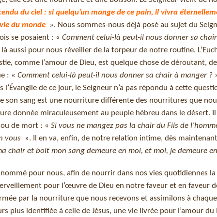
scendu du ciel : si quelqu’un mange de ce pain, il vivra éternellem
a vie du monde
». Nous sommes-nous déjà posé au sujet du Seign
ois se posaient : «
Comment celui-là peut-il nous donner sa chair
là aussi pour nous réveiller de la torpeur de notre routine. L’Euch
stie, comme l’amour de Dieu, est quelque chose de déroutant, de
ue : «
Comment celui-là peut-il nous donner sa chair à manger ?
»
 l’Évangile de ce jour, le Seigneur n’a pas répondu à cette questio
 de son sang est une nourriture différente des nourritures que no
ture donnée miraculeusement au peuple hébreu dans le désert. I
e ou de mort : «
Si vous ne mangez pas la chair du Fils de l’homme
en vous
». Il en va, enfin, de notre relation intime, dès maintenan
a chair et boit mon sang demeure en moi, et moi, je demeure en
nt nommé pour nous, afin de nourrir dans nos vies quotidiennes 
merveillement pour l’œuvre de Dieu en notre faveur et en faveur d
ormée par la nourriture que nous recevons et assimilons à chaque
rs plus identifiée à celle de Jésus, une vie livrée pour l’amour du