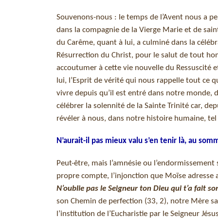
Souvenons-nous : le temps de l’Avent nous a per
dans la compagnie de la Vierge Marie et de saint
du Carême, quant à lui, a culminé dans la céléb
Résurrection du Christ, pour le salut de tout h
accoutumer à cette vie nouvelle du Ressuscité et
lui, l’Esprit de vérité qui nous rappelle tout ce 
vivre depuis qu’il est entré dans notre monde, 
célébrer la solennité de la Sainte Trinité car, de
révéler à nous, dans notre histoire humaine, tel
N’aurait-il pas mieux valu s’en tenir là, au s
Peut-être, mais l’amnésie ou l’endormissement 
propre compte, l’injonction que Moïse adresse a
N’oublie pas le Seigneur ton Dieu qui t’a fait s
son Chemin de perfection (33, 2), notre Mère sai
l’institution de l’Eucharistie par le Seigneur Jé