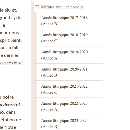
Méditer avec une homélie
e élu et,
Année liturgique 2017-2018
grand cycle
(Année B)
 la
 pour nous
Année liturgique 2018-2019
sprit Saint,
(Année C)
ous a fait
Année liturgique 2019-2020
e dernier,
(Année A)
 cessé de se
Année liturgique 2020-2021
(Année B)
Année liturgique 2021-2022
(Année C)
r notre
Année liturgique 2022-2023
uviens-toi…
(Année A)
o, dans
rétation de
Année liturgique 2023-2024
(Année B)
 le Notre