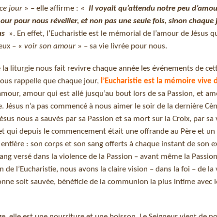
ce jour
» – elle affirme : «
Il voyait qu’attendu notre peu d’amou
our pour nous réveiller, et non pas une seule fois, sinon chaque j
us
». En effet, l’Eucharistie est le mémorial de l’amour de Jésus qu
eux – «
voir son amour
» – sa vie livrée pour nous.
e la liturgie nous fait revivre chaque année les événements de cet
 nous rappelle que chaque jour,
l’Eucharistie est la mémoire vive 
mour, amour qui est allé jusqu’au bout lors de sa Passion, et am
 Jésus n’a pas commencé à nous aimer le soir de la dernière Cène
ésus nous a sauvés par sa Passion et sa mort sur la Croix, par sa 
x, et qui depuis le commencement était une offrande au Père et un
ntière : son corps et son sang offerts à chaque instant de son e
ang versé dans la violence de la Passion – avant même la Passion
 de l’Eucharistie, nous avons la claire vision – dans la foi – de la 
onne soit sauvée, bénéficie de la communion la plus intime avec 
nge, elle est une nourriture et une boisson. Le Seigneur vient de no