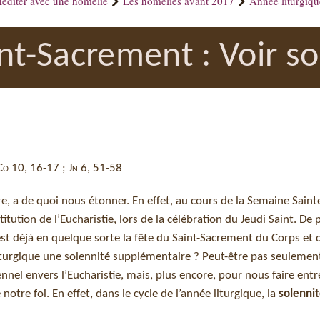
éditer avec une homélie
Les homélies avant 2017
Année liturgiq
int-Sacrement : Voir s
 Co 10, 16-17 ; Jn 6, 51-58
itre, a de quoi nous étonner. En effet, au cours de la Semaine Saint
tution de l’Eucharistie, lors de la célébration du Jeudi Saint. De 
t déjà en quelque sorte la fête du Saint-Sacrement du Corps et 
r liturgique une solennité supplémentaire ? Peut-être pas seuleme
nnel envers l’Eucharistie, mais, plus encore, pour nous faire entr
tre foi. En effet, dans le cycle de l’année liturgique, la
solennit