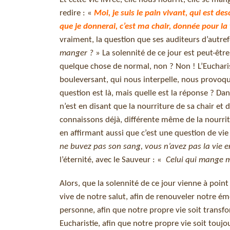
redire : «
Moi, je suis le pain vivant, qui est de
que je donnerai, c’est ma chair, donnée pour l
vraiment, la question que ses auditeurs d’autref
manger ?
» La solennité de ce jour est peut-être 
quelque chose de normal, non ? Non ! L’Euchari
bouleversant, qui nous interpelle, nous provoq
question est là, mais quelle est la réponse ? Dans
n’est en disant que la nourriture de sa chair et
connaissons déjà, différente même de la nourri
en affirmant aussi que c’est une question de vi
ne buvez pas son sang, vous n’avez pas la vie 
l’éternité, avec le Sauveur : «
Celui qui mange m
Alors, que la solennité de ce jour vienne à poi
vive de notre salut, afin de renouveler notre é
personne, afin que notre propre vie soit transf
Eucharistie, afin que notre propre vie soit toujou