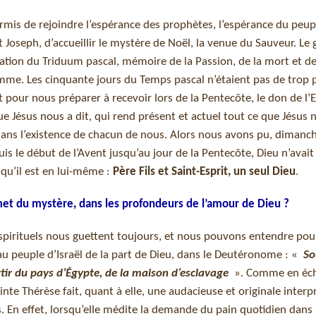
mis de rejoindre l’espérance des prophètes, l’espérance du peupl
 Joseph, d’accueillir le mystère de Noël, la venue du Sauveur. Le 
ration du Triduum pascal, mémoire de la Passion, de la mort et de
omme. Les cinquante jours du Temps pascal n’étaient pas de trop
 pour nous préparer à recevoir lors de la Pentecôte, le don de l’E
que Jésus nous a dit, qui rend présent et actuel tout ce que Jésus n
dans l’existence de chacun de nous. Alors nous avons pu, dimanch
puis le début de l’Avent jusqu’au jour de la Pentecôte, Dieu n’avait
 qu’il est en lui-même :
Père Fils et Saint-Esprit, un seul Dieu
.
ommet du mystère, dans les profondeurs de l’amour de Dieu ?
spirituels nous guettent toujours, et nous pouvons entendre pou
u peuple d’Israël de la part de Dieu, dans le Deutéronome : «
So
ortir du pays d’Égypte, de la maison d’esclavage
». Comme en éch
nte Thérèse fait, quant à elle, une audacieuse et originale interp
sus. En effet, lorsqu’elle médite la demande du pain quotidien dans