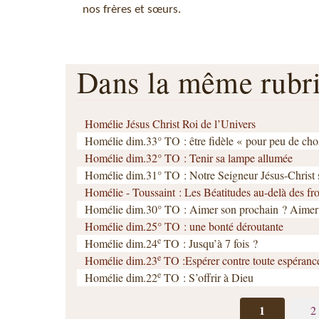
nos frères et sœurs.
Dans la même rub
Homélie Jésus Christ Roi de l’Univers
Homélie dim.33° TO : être fidèle « pour peu de cho
Homélie dim.32° TO : Tenir sa lampe allumée
Homélie dim.31° TO : Notre Seigneur Jésus-Christ ser
Homélie - Toussaint : Les Béatitudes au-delà des fro
Homélie dim.30° TO : Aimer son prochain ? Aimer
Homélie dim.25° TO : une bonté déroutante
e
Homélie dim.24
TO : Jusqu’à 7 fois ?
e
Homélie dim.23
TO :Espérer contre toute espéranc
e
Homélie dim.22
TO : S’offrir à Dieu
1
2