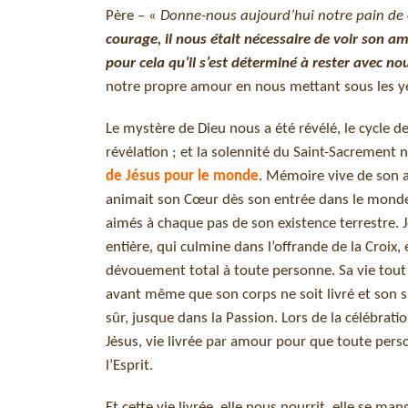
Père – «
Donne-nous aujourd’hui notre pain de 
courage, il nous était nécessaire de voir son am
pour cela qu’il s’est déterminé à rester avec no
notre propre amour en nous mettant sous les y
Le mystère de Dieu nous a été révélé, le cycle d
révélation ; et la solennité du Saint-Sacrement
de Jésus pour le monde
. Mémoire vive de son a
animait son Cœur dès son entrée dans le monde.
aimés à chaque pas de son existence terrestre. J
entière, qui culmine dans l’offrande de la Croi
dévouement total à toute personne. Sa vie tout e
avant même que son corps ne soit livré et son s
sûr, jusque dans la Passion. Lors de la célébration
Jésus, vie livrée par amour pour que toute pers
l’Esprit.
Et cette vie livrée, elle nous nourrit, elle se ma