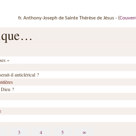
fr. Anthony-Joseph de Sainte Thérèse de Jésus - (
Couvent
rique…
ses »
ait-il anticlérical ?
ntières
 Dieu ?
e
3
4
5
∞