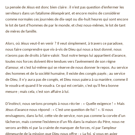
La pensée de Jésus est donc bien claire : il n’est pas question d’enfermer les
serviteurs dans un fatalisme désespérant, et encore moins de considérer
comme normales ces journées de dix-sept ou dix-huit heures qui sont encore
le lot de tant d’hommes de par le monde, et chez nous-mêmes, le lot de tant
de mères de famille.
Alors, où Jésus veut-il en venir ? Il veut simplement, à travers ce paradoxe,
nous faire comprendre que vis-à-vis de Dieu qui nous a tout donné, nous
n’avons pas de droits à faire valoir. Tout notre temps lui appartient d’avance,
toutes nos forces doivent être tendues vers l’avènement de son règne
d’amour, et c’est lui-même qui se réserve de nous donner le repos. Au service
des hommes et de la société humaine, il existe des congés payés ; au service
de Dieu, il n’y aura pas de congés, et Dieu nous paiera à sa manière, comme il
le voudra et quand il le voudra. Ce qui est certain, c’est qu’il fera bonne
mesure ; mais cela, c’est son affaire à lui.
D’instinct, nous serions prompts à nous récrier : « Quelle exigence ! » Mais
Jésus d’avance nous répond : « C’est une question de foi ! ». Si nous
envisageons, dans la foi, cette vie de service, non pas comme la corvée d’un
tâcheron, mais comme l’existence d’un fils dans la maison du Père, nous ne
serons arrêtés ni par la crainte de manquer de forces, ni par l’ampleur
démesurée de la mission que Dieu nous offre : « La foi, si vous en aviez