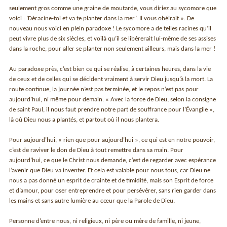
seulement gros comme une graine de moutarde, vous diriez au sycomore que
voici : ’Déracine-toi et va te planter dans la mer’. Il vous obéirait ». De
nouveau nous voici en plein paradoxe ! Le sycomore a de telles racines qu’il
peut vivre plus de six siècles, et voilà qu’il se libérerait lui-même de ses assises
dans la roche, pour aller se planter non seulement ailleurs, mais dans la mer !
Au paradoxe près, c’est bien ce qui se réalise, à certaines heures, dans la vie
de ceux et de celles qui se décident vraiment à servir Dieu jusqu’à la mort. La
route continue, la journée n’est pas terminée, et le repos n’est pas pour
aujourd’hui, ni même pour demain. « Avec la force de Dieu, selon la consigne
de saint Paul, il nous faut prendre notre part de souffrance pour l’Évangile »,
là où Dieu nous a plantés, et partout où il nous plantera.
Pour aujourd’hui, « rien que pour aujourd’hui », ce qui est en notre pouvoir,
c’est de raviver le don de Dieu à tout remettre dans sa main. Pour
aujourd’hui, ce que le Christ nous demande, c’est de regarder avec espérance
l’avenir que Dieu va inventer. Et cela est valable pour nous tous, car Dieu ne
nous a pas donné un esprit de crainte et de timidité, mais son Esprit de force
et d’amour, pour oser entreprendre et pour persévérer, sans rien garder dans
les mains et sans autre lumière au cœur que la Parole de Dieu.
Personne d’entre nous, ni religieux, ni père ou mère de famille, ni jeune,