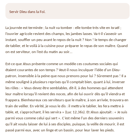
Servir Dieu dans la Foi.
La journée est terminée ; la nuit va tomber : elle tombe très vite en Israël ;
l’ouvrier agricole revient des champs, les jambes lasses. Va-t-il s’asseoir un
instant, souffler un peu avant le repos de la nuit ? Non ! le temps de changer
de tablier, et le voilà à la cuisine pour préparer le repas de son maître. Quand
on est serviteur, on l’est du matin au soir…
Est-ce que Jésus présente comme un modèle ces coutumes sociales qui
étaient courantes de son temps ? Veut-il nous inculquer l’idée d’un Dieu-
patron, insensible à la peine que nous prenons pour lui ? Sûrement pas ! Il a
même souligné à plusieurs reprises qu’il comptait bien, quant à lui, inverser
les rôles : « Vous devez être semblables, dit-il, à des hommes qui attendent
leur maître lorsqu’il revient des noces, afin de lui ouvrir dès qu’il viendra et
frappera. Bienheureux ces serviteurs que le maître, à son arrivée, trouvera en
train de veiller. En vérité, je vous le dis : il mettra le tablier, les fera mettre à
table, et, s’approchant, il les servira » (Luc 12,36s). Et Jésus ajoutait : « Je suis
parmi vous comme celui qui sert ». C’est même l’un des derniers souvenirs
qu’il ait voulu laisser de lui à ses disciples, puisque, la veille de mourir, il est
passé parmi eux, avec un linge et un bassin, pour leur laver les pieds.