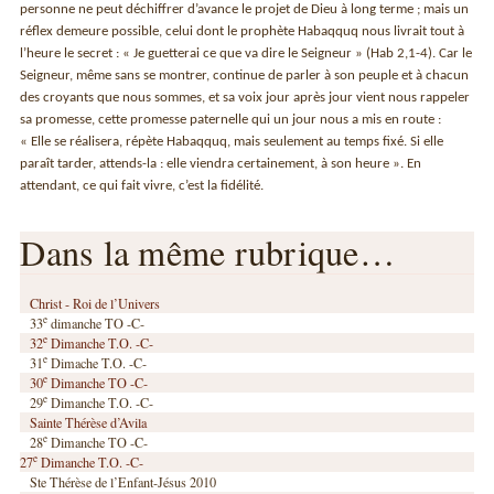
personne ne peut déchiffrer d’avance le projet de Dieu à long terme ; mais un
réflex demeure possible, celui dont le prophète Habaqquq nous livrait tout à
l’heure le secret : « Je guetterai ce que va dire le Seigneur » (Hab 2,1-4). Car le
Seigneur, même sans se montrer, continue de parler à son peuple et à chacun
des croyants que nous sommes, et sa voix jour après jour vient nous rappeler
sa promesse, cette promesse paternelle qui un jour nous a mis en route :
« Elle se réalisera, répète Habaqquq, mais seulement au temps fixé. Si elle
paraît tarder, attends-la : elle viendra certainement, à son heure ». En
attendant, ce qui fait vivre, c’est la fidélité.
Dans la même rubrique…
Christ - Roi de l’Univers
e
33
dimanche TO -C-
e
32
Dimanche T.O. -C-
e
31
Dimache T.O. -C-
e
30
Dimanche TO -C-
e
29
Dimanche T.O. -C-
Sainte Thérèse d’Avila
e
28
Dimanche TO -C-
e
27
Dimanche T.O. -C-
Ste Thérèse de l’Enfant-Jésus 2010