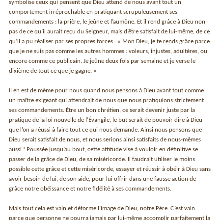
symbolise ceux qui pensent que Dieu attend de nous avant tout un
comportement irréprochable en pratiquant scrupuleusement ses
commandements : la prière, le jeûne et l’aumône. Et il rend grâce à Dieu non
pas de ce qu’il aurait reçu du Seigneur, mais d’être satisfait de lui-même, de ce
qu’il a pu réaliser par ses propres forces : « Mon Dieu, je te rends grâce parce
que je ne suis pas comme les autres hommes : voleurs, injustes, adultères, ou
encore comme ce publicain. Je jeûne deux fois par semaine et je verse le
dixième de tout ce que je gagne. »
Il en est de même pour nous quand nous pensons à Dieu avant tout comme
un maître exigeant qui attendrait de nous que nous pratiquions strictement
ses commandements. Être un bon chrétien, ce serait devenir juste par la
pratique de la loi nouvelle de l’Évangile, le but serait de pouvoir dire à Dieu
que l’on a réussi à faire tout ce qui nous demande. Ainsi nous pensons que
Dieu serait satisfait de nous, et nous serions ainsi satisfaits de nous-mêmes
aussi ! Poussée jusqu’au bout, cette attitude vise à vouloir en définitive se
passer de la grâce de Dieu, de sa miséricorde. Il faudrait utiliser le moins
possible cette grâce et cette miséricorde, essayer et réussir à obéir à Dieu sans
avoir besoin de lui, de son aide, pour lui offrir dans une fausse action de
grâce notre obéissance et notre fidélité à ses commandements.
Mais tout cela est vain et déforme l’image de Dieu, notre Père. C’est vain
parce que personne ne pourra jamais par lui-même accomplir parfaitement la