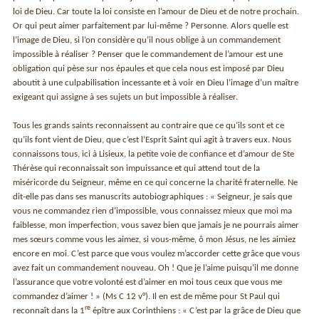
loi de Dieu. Car toute la loi consiste en l’amour de Dieu et de notre prochain.
Or qui peut aimer parfaitement par lui-même ? Personne. Alors quelle est
l’image de Dieu, si l’on considère qu’il nous oblige à un commandement
impossible à réaliser ? Penser que le commandement de l’amour est une
obligation qui pèse sur nos épaules et que cela nous est imposé par Dieu
aboutit à une culpabilisation incessante et à voir en Dieu l’image d’un maître
exigeant qui assigne à ses sujets un but impossible à réaliser.
Tous les grands saints reconnaissent au contraire que ce qu’ils sont et ce
qu’ils font vient de Dieu, que c’est l’Esprit Saint qui agit à travers eux. Nous
connaissons tous, ici à Lisieux, la petite voie de confiance et d’amour de Ste
Thérèse qui reconnaissait son impuissance et qui attend tout de la
miséricorde du Seigneur, même en ce qui concerne la charité fraternelle. Ne
dit-elle pas dans ses manuscrits autobiographiques : « Seigneur, je sais que
vous ne commandez rien d’impossible, vous connaissez mieux que moi ma
faiblesse, mon imperfection, vous savez bien que jamais je ne pourrais aimer
mes sœurs comme vous les aimez, si vous-même, ô mon Jésus, ne les aimiez
encore en moi. C’est parce que vous voulez m’accorder cette grâce que vous
avez fait un commandement nouveau. Oh ! Que je l’aime puisqu’il me donne
l’assurance que votre volonté est d’aimer en moi tous ceux que vous me
commandez d’aimer ! » (Ms C 12 v°). Il en est de même pour St Paul qui
re
reconnaît dans la 1
épître aux Corinthiens : « C’est par la grâce de Dieu que