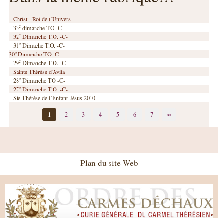
Christ - Roi de l’Univers
e
33
dimanche TO -C-
e
32
Dimanche T.O. -C-
e
31
Dimache T.O. -C-
e
30
Dimanche TO -C-
e
29
Dimanche T.O. -C-
Sainte Thérèse d’Avila
e
28
Dimanche TO -C-
e
27
Dimanche T.O. -C-
Ste Thérèse de l’Enfant-Jésus 2010
1
2
3
4
5
6
7
∞
Plan du site Web