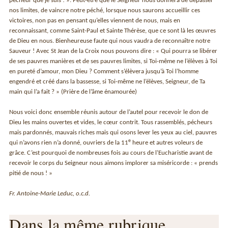
pécheur que je suis ! ». Peut-être que le Seigneur nous donnera de dépasser
nos limites, de vaincre notre péché, lorsque nous saurons accueillir ces
victoires, non pas en pensant qu’elles viennent de nous, mais en
reconnaissant, comme Saint-Paul et Sainte Thérèse, que ce sont là les œuvres
de Dieu en nous. Bienheureuse faute qui nous vaudra de reconnaître notre
Sauveur ! Avec St Jean de la Croix nous pouvons dire : « Qui pourra se libérer
de ses pauvres manières et de ses pauvres limites, si Toi-même ne l’élèves à Toi
en pureté d’amour, mon Dieu ? Comment s’élèvera jusqu’à Toi l’homme
engendré et créé dans la bassesse, si Toi-même ne l’élèves, Seigneur, de Ta
main qui l’a fait ? » (Prière de l’âme énamourée)
Nous voici donc ensemble réunis autour de l’autel pour recevoir le don de
Dieu les mains ouvertes et vides, le cœur contrit. Tous rassemblés, pécheurs
mais pardonnés, mauvais riches mais qui osons lever les yeux au ciel, pauvres
e
qui n’avons rien n’a donné, ouvriers de la 11
heure et autres voleurs de
grâce. C’est pourquoi de nombreuses fois au cours de l’Eucharistie avant de
recevoir le corps du Seigneur nous aimons implorer sa miséricorde : « prends
pitié de nous ! »
Fr. Antoine-Marie Leduc, o.c.d.
Dans la même rubrique…