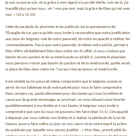
je suis ce que je suis, et sa grâce à mon égard n’a pas été stérile. Loin de là, j’ai
travaillé plus qu’eux tous : oh ! non pas moi, mais la grâce de Dieu qui est avec
moi. » (1Co 15,10)
Cette de parabole du pharisien et du publicain est la quintessence de
l’Évangile de Luc parce qu’elle nous invite à reconnaître que notre justification
aux yeux du Seigneur nait de notre pauvreté, de notre incapacité à réaliser les
commandements. Parce que notre pauvreté, et même notre péché, permet à
Dieu d’être véritablement Dieu dans notre vie. En effet, si nous n’avions pas
besoin de son pardon et de sa miséricorde ou plutôt si, comme le pharisien,
nous pensions n’avoir pas besoin du pardon et de la miséricorde, quelle serait
la place de Dieu dans notre vie ? Lui qui n’est qu’amour et miséricorde.
Il me semble qu’on pourrait même comprendre que le Seigneur puisse se
servir de nos faiblesses et de notre péché pour nous le faire comprendre.
Dans certains cas, particulièrement pour des fautes qui nous humilient et
cause pas de grands dommages au prochain, en nous laissant nous heurter
quotidiennement à nos limites et à nos fautes, le Seigneur nous invite à
comprendre que sans lui nous ne pouvons rien faire (Jean 15,5). L’incapacité
à dépasser par nous-mêmes nos limites et à réaliser la plénitude de la loi de
l’amour pourra faire naître un jour en nos cœurs et en notre esprit la prière
du publicain par laquelle nous serons justifiés : « Mon Dieu, prends pitié du