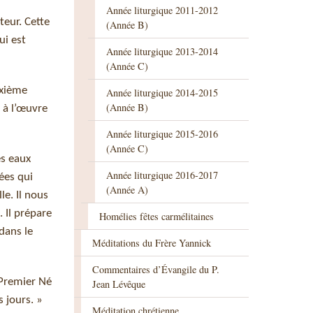
Année liturgique 2011-2012
teur. Cette
(Année B)
ui est
Année liturgique 2013-2014
(Année C)
uxième
Année liturgique 2014-2015
(Année B)
t à l’œuvre
Année liturgique 2015-2016
(Année C)
es eaux
Année liturgique 2016-2017
hées qui
(Année A)
le. Il nous
. Il prépare
Homélies fêtes carmélitaines
 dans le
Méditations du Frère Yannick
Commentaires d’Évangile du P.
 Premier Né
Jean Lévêque
 jours. »
Méditation chrétienne