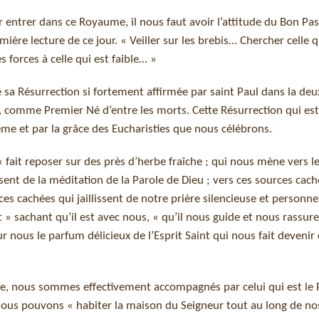
r entrer dans ce Royaume, il nous faut avoir l’attitude du Bon Pas
ière lecture de ce jour. « Veiller sur les brebis… Chercher celle q
s forces à celle qui est faible… »
e sa Résurrection si fortement affirmée par saint Paul dans la de
ise, comme Premier Né d’entre les morts. Cette Résurrection qui es
ême et par la grâce des Eucharisties que nous célébrons.
 « fait reposer sur des près d’herbe fraîche ; qui nous mène vers l
issent de la méditation de la Parole de Dieu ; vers ces sources cac
rces cachées qui jaillissent de notre prière silencieuse et personnel
 » sachant qu’il est avec nous, « qu’il nous guide et nous rassure
ur nous le parfum délicieux de l’Esprit Saint qui nous fait devenir
vie, nous sommes effectivement accompagnés par celui qui est le
nous pouvons « habiter la maison du Seigneur tout au long de nos