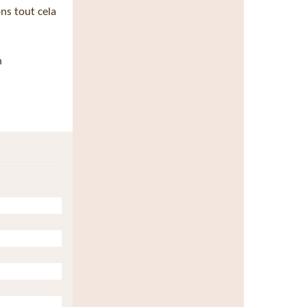
ns tout cela
n