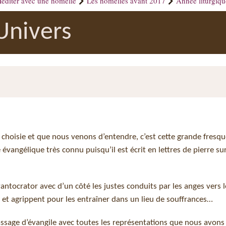
éditer avec une homélie
Les homélies avant 2017
Année liturgiq
’Univers
té choisie et que nous venons d’entendre, c’est cette grande fresq
vangélique très connu puisqu’il est écrit en lettres de pierre sur
ntocrator avec d’un côté les justes conduits par les anges vers l
 et agrippent pour les entraîner dans un lieu de souffrances…
ssage d’évangile avec toutes les représentations que nous avons 