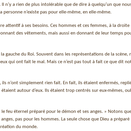
 Il n’y a rien de plus intolérable que de dire à quelqu’un que nou
 la personne n’existe pas pour elle-même, en elle-même.
’être attentif à ses besoins. Ces hommes et ces femmes, à la droite
 donnant des vêtements, mais aussi en donnant de leur temps pour
 la gauche du Roi. Souvent dans les représentations de la scène,
ceux qui ont fait le mal. Mais ce n’est pas tout à fait ce que dit no
ls n’ont simplement rien fait. En fait, ils étaient enfermés, repli
 étaient autour d’eux. Ils étaient trop centrés sur eux-mêmes, ou
ns le feu éternel préparé pour le démon et ses anges. » Notons que
s anges, pas pour les hommes. La seule chose que Dieu a préparé 
création du monde.