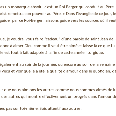
t pas un monarque absolu, c’est un Roi Berger qui conduit au Père.
rist remettra son pouvoir au Père. » Dans l’évangile de ce jour, le 
uider par ce Roi-Berger, laissons guide vers les sources où il veu
, je voudrai vous faire “cadeau” d’une parole de saint Jean de la
donc à aimer Dieu comme il veut être aimé et laisse là ce que tu 
 est tout à fait adaptée à la fin de cette année liturgique.
s également au soir de la journée, ou encore au soir de la semaine
écu et voir quelle a été la qualité d’amour dans le quotidien, da
our que nous aimions les autres comme nous sommes aimés de lu
ur des autres qui montre effectivement un progrès dans l’amour d
rmes pas sur toi-même. Sois attentif aux autres.