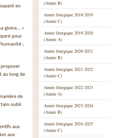
(Année B)
coupant en
Année liturgique 2018-2019
(Année C)
a gloire… »
Année liturgique 2019-2020
réparé pour
(Année A)
l’humanité ;
Année liturgique 2020-2021
(Année B)
s proposer
Année liturgique 2021-2022
t au long de
(Année C)
Année liturgique 2022-2023
(Année A)
e manière de
tain oubli
Année liturgique 2023-2024
(Année B)
Année liturgique 2024-2025
entifs aux
(Année C)
tion aux