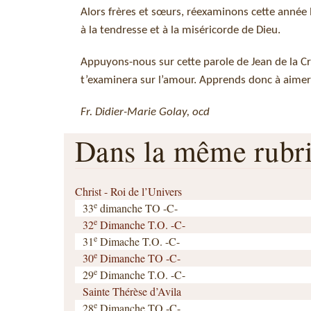
Alors frères et sœurs, réexaminons cette année 
à la tendresse et à la miséricorde de Dieu.
Appuyons-nous sur cette parole de Jean de la Cr
t’examinera sur l’amour. Apprends donc à aimer 
Fr. Didier-Marie Golay, ocd
Dans la même rub
Christ - Roi de l’Univers
e
33
dimanche TO -C-
e
32
Dimanche T.O. -C-
e
31
Dimache T.O. -C-
e
30
Dimanche TO -C-
e
29
Dimanche T.O. -C-
Sainte Thérèse d’Avila
e
28
Dimanche TO -C-