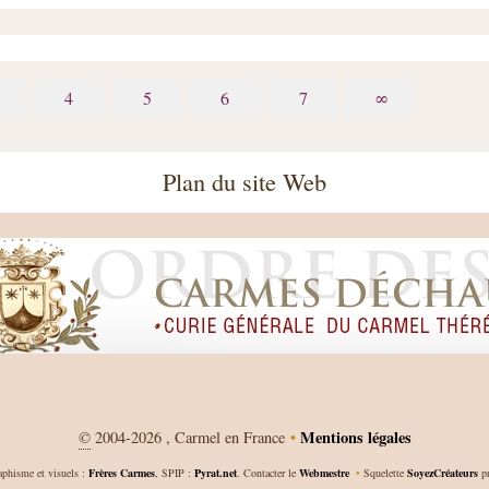
4
5
6
7
∞
Plan du site Web
Mentions légales
©
2004-2026 , Carmel en France
•
aphisme et visuels :
Frères Carmes
, SPIP :
Pyrat.net
. Contacter le
Webmestre
•
Squelette
SoyezCréateurs
pr