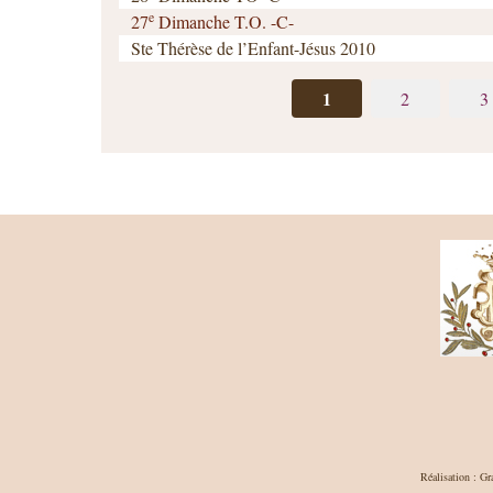
e
27
Dimanche T.O. -C-
Ste Thérèse de l’Enfant-Jésus 2010
1
2
3
Réalisation : Gr