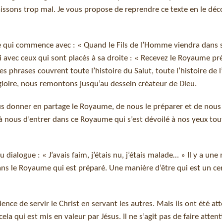
ssons trop mal. Je vous propose de reprendre ce texte en le dé
e qui commence avec : « Quand le Fils de l’Homme viendra dans s
i avec ceux qui sont placés à sa droite : « Recevez le Royaume p
 phrases couvrent toute l’histoire du Salut, toute l’histoire de 
 gloire, nous remontons jusqu’au dessein créateur de Dieu.
ous donner en partage le Royaume, de nous le préparer et de nou
n, à nous d’entrer dans ce Royaume qui s’est dévoilé à nos yeux tou
dialogue : « J’avais faim, j’étais nu, j’étais malade… » Il y a un
ans le Royaume qui est préparé. Une manière d’être qui est un cer
e de servir le Christ en servant les autres. Mais ils ont été att
ela qui est mis en valeur par Jésus. Il ne s’agit pas de faire atten