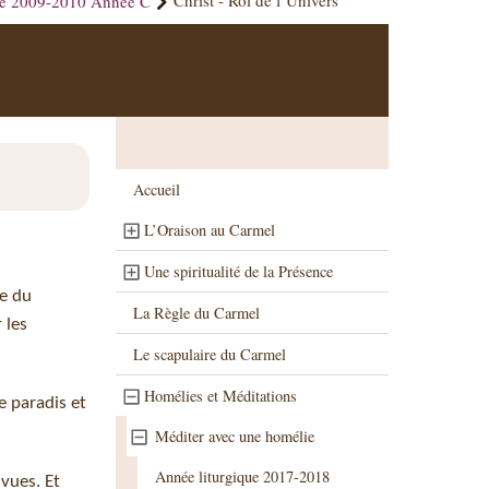
ue 2009-2010 Année C
Christ - Roi de l’Univers
Accueil
L’Oraison au Carmel
Une spiritualité de la Présence
ue du
La Règle du Carmel
 les
Le scapulaire du Carmel
Homélies et Méditations
e paradis et
Méditer avec une homélie
Année liturgique 2017-2018
vues. Et