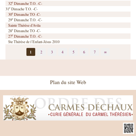
e
32
Dimanche T.O. -C-
e
31
Dimache T.O. -C-
e
30
Dimanche TO -C-
e
29
Dimanche T.O. -C-
Sainte Thérèse d’Avila
e
28
Dimanche TO -C-
e
27
Dimanche T.O. -C-
Ste Thérèse de l’Enfant-Jésus 2010
1
2
3
4
5
6
7
∞
Plan du site Web