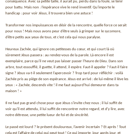
conséquence. Avec sa petite taille, il aurait pu, perdu dans la foule, se tenir
pour battu. Mais non : l’espérance vive le rend inventif. Qu’importe le
handicap : pour voir Jésus, il trouvera bien une astuce !
Transformer nos impuissances en désir de la rencontre, quelle force ce serait
pour nous ! Mais nous avons peur d’être seuls à grimper sur le sycomore,
d’être petits aux yeux de tous, et c’est cela qui nous paralyse.
Heureux Zachée, qui ignore ces petitesses du cœur, et qui court là où
sûrement Jésus passera : au rendez‑vous de la parole. Là encore il est
exemplaire, parce qu’il ne veut pas laisser passer l’heure de Dieu. Dans son
arbre, tout essoufflé, il guette, il attend, il espère. Faut-il appeler ? Faut-il faire
signe ? Jésus va-t-il seulement l’apercevoir ? Trop tard pour réfléchir : voilà
Zachée pris au piège de son espérance. Jésus est arrivé : de lui-même il lève les
yeux : « Zachée, descends vite ! il me faut aujourd’hui demeurer dans ta
maison ! »
Il ne faut pas grand chose pour que Jésus s’invite chez nous ; il lui suffit de
voir qu’il est attendu, il lui suffit de rencontrer notre regard, et d’y lire, avec
notre détresse, une petite lueur de foi et de sincérité.
Le passé est lourd ? le présent douloureux, l’avenir incertain ? Et après ! Tout
cela est l’affaire de celui qui peut tout ! Ce qui importe, jour après jour, et