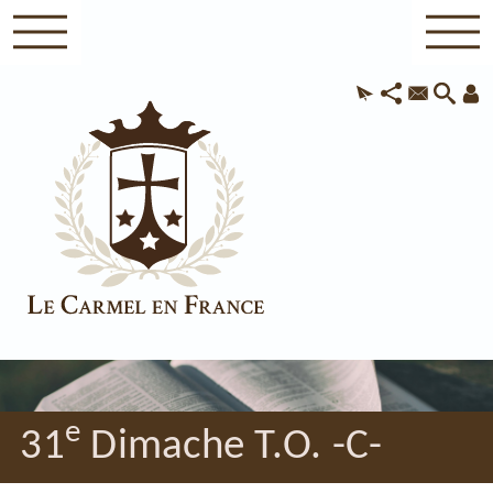
e
31
Dimache T.O. -C-