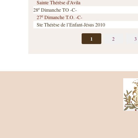
Sainte Thérèse d’Avila
e
28
Dimanche TO -C-
e
27
Dimanche T.O. -C-
Ste Thérèse de l’Enfant-Jésus 2010
1
2
3