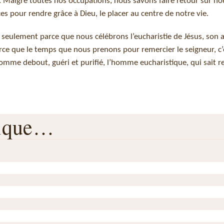
ies. Malgré toutes nos occupations, nous savons faire retour sur 
es pour rendre grâce à Dieu, le placer au centre de notre vie.
 seulement parce que nous célébrons l’eucharistie de Jésus, son 
rce que le temps que nous prenons pour remercier le seigneur, c’e
homme debout, guéri et purifié, l’homme eucharistique, qui sait r
rique…