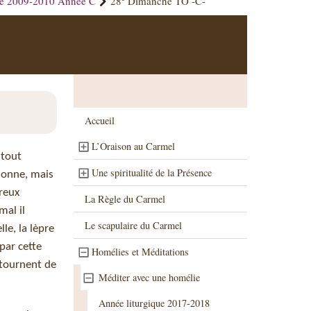
ue 2009-2010 Année C
28
Dimanche TO -C-
Accueil
L’Oraison au Carmel
 tout
Une spiritualité de la Présence
rsonne, mais
preux
La Règle du Carmel
mal il
Le scapulaire du Carmel
le, la lèpre
par cette
Homélies et Méditations
étournent de
Méditer avec une homélie
Année liturgique 2017-2018