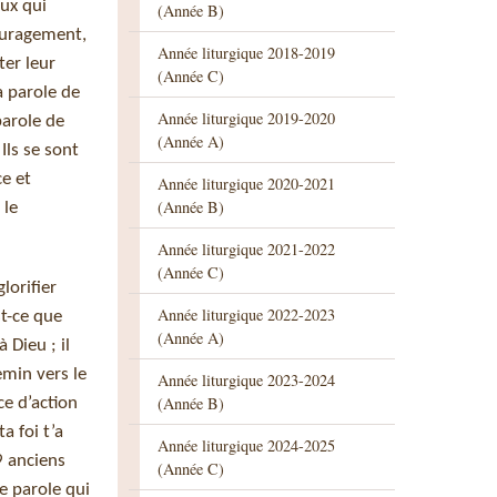
eux qui
(Année B)
ouragement,
Année liturgique 2018-2019
ter leur
(Année C)
a parole de
Année liturgique 2019-2020
parole de
(Année A)
Ils se sont
ce et
Année liturgique 2020-2021
(Année B)
 le
Année liturgique 2021-2022
(Année C)
lorifier
Année liturgique 2022-2023
st-ce que
(Année A)
 Dieu ; il
emin vers le
Année liturgique 2023-2024
(Année B)
ce d’action
a foi t’a
Année liturgique 2024-2025
9 anciens
(Année C)
e parole qui