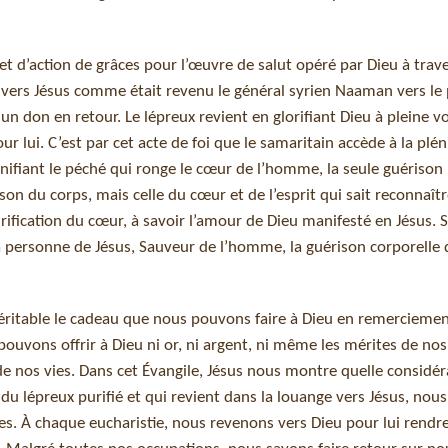
i et d’action de grâces pour l’œuvre de salut opéré par Dieu à trave
s vers Jésus comme était revenu le général syrien Naaman vers le
 un don en retour. Le lépreux revient en glorifiant Dieu à pleine vo
r lui. C’est par cet acte de foi que le samaritain accède à la plé
ignifiant le péché qui ronge le cœur de l’homme, la seule guérison
son du corps, mais celle du cœur et de l’esprit qui sait reconnaîtr
urification du cœur, à savoir l’amour de Dieu manifesté en Jésus. 
a personne de Jésus, Sauveur de l’homme, la guérison corporelle d
l véritable le cadeau que nous pouvons faire à Dieu en remerciemen
ouvons offrir à Dieu ni or, ni argent, ni même les mérites de nos
de nos vies. Dans cet Évangile, Jésus nous montre quelle considéra
du lépreux purifié et qui revient dans la louange vers Jésus, nous
. À chaque eucharistie, nous revenons vers Dieu pour lui rendre