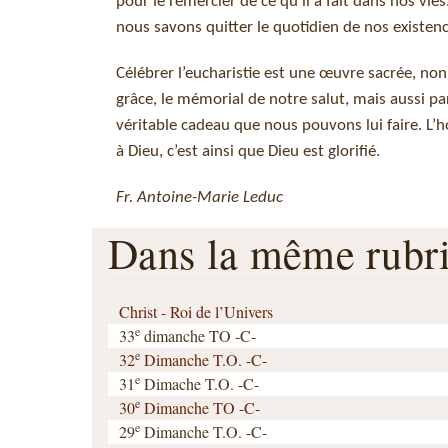
pour le remercier de ce qu’il a fait dans nos v
nous savons quitter le quotidien de nos existenc
Célébrer l’eucharistie est une œuvre sacrée, non
grâce, le mémorial de notre salut, mais aussi pa
véritable cadeau que nous pouvons lui faire. L’
à Dieu, c’est ainsi que Dieu est glorifié.
Fr. Antoine-Marie Leduc
Dans la même rub
Christ - Roi de l’Univers
e
33
dimanche TO -C-
e
32
Dimanche T.O. -C-
e
31
Dimache T.O. -C-
e
30
Dimanche TO -C-
e
29
Dimanche T.O. -C-