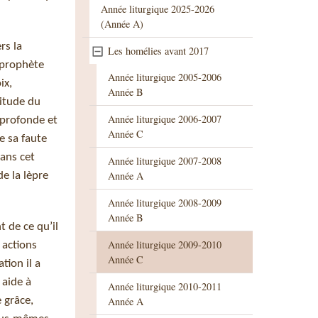
Année liturgique 2025-2026
(Année A)
rs la
Les homélies avant 2017
 prophète
Année liturgique 2005-2006
ix,
Année B
nitude du
Année liturgique 2006-2007
 profonde et
Année C
e sa faute
Sans cet
Année liturgique 2007-2008
Année A
e la lèpre
Année liturgique 2008-2009
Année B
t de ce qu’il
Année liturgique 2009-2010
 actions
Année C
tion il a
 aide à
Année liturgique 2010-2011
 grâce,
Année A