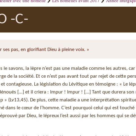
éditer avec une homélie
Les homélies avant 2017
Année liturgiq
 -C-
r ses pas, en glorifiant Dieu à pleine voix. »
ous le savons, la lèpre n’est pas une maladie comme les autres, car
e de la société. Et ce n’est pas avant tout par rejet de cette pe
et contagieuse. La législation du Lévitique en témoigne : « Le lé
noués […] et il criera : Impur ! Impur ! […] Tant que durera son 
 (Lv13,45). De plus, cette maladie a une interprétation spirituel
é dans le cœur de l’homme. C’est pourquoi celui qui est touché 
Réprouvé par Dieu, le lépreux l’est aussi par les hommes qui se d