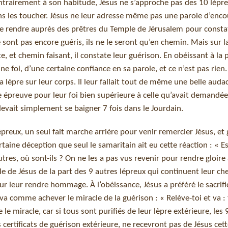
contrairement à son habitude, Jésus ne s’approche pas des 10 lépr
ns les toucher. Jésus ne leur adresse même pas une parole d’enc
se rendre auprès des prêtres du Temple de Jérusalem pour consta
 sont pas encore guéris, ils ne le seront qu’en chemin. Mais sur l
te, et chemin faisant, il constate leur guérison. En obéissant à la 
ne foi, d’une certaine confiance en sa parole, et ce n’est pas rien. 
 lèpre sur leur corps. Il leur fallait tout de même une belle auda
une épreuve pour leur foi bien supérieure à celle qu’avait demandée
evait simplement se baigner 7 fois dans le Jourdain.
preux, un seul fait marche arrière pour venir remercier Jésus, et g
rtaine déception que seul le samaritain ait eu cette réaction : « E
utres, où sont-ils ? On ne les a pas vus revenir pour rendre gloire à
ole de Jésus de la part des 9 autres lépreux qui continuent leur ch
ur leur rendre hommage. À l’obéissance, Jésus a préféré le sacrifi
va comme achever le miracle de la guérison : « Relève-toi et va : t
le miracle, car si tous sont purifiés de leur lèpre extérieure, les 
 certificats de guérison extérieure, ne recevront pas de Jésus cett