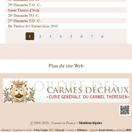
e
29
Dimanche T.O. -C-
Sainte Thérèse d’Avila
e
28
Dimanche TO -C-
e
27
Dimanche T.O. -C-
Ste Thérèse de l’Enfant-Jésus 2010
1
2
3
4
5
6
7
∞
Plan du site Web
©
2004-2026 , Carmel en France
•
Mentions légales
Frères Carmes
Pyrat.net
Webmestre
SoyezCréateurs
SPIP
Réalisation : Graphisme et visuels :
, SPIP :
. Contacter le
•
Squelette
propulsé par