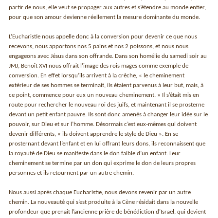
partir de nous, elle veut se propager aux autres et s’étendre au monde entier,
pour que son amour devienne réellement la mesure dominante du monde.
L’Eucharistie nous appelle donc à la conversion pour devenir ce que nous
recevons, nous apportons nos 5 pains et nos 2 poissons, et nous nous
engageons avec Jésus dans son offrande. Dans son homélie du samedi soir au
JMJ, Benoît XVI nous offrait l’image des rois mages comme exemple de
conversion. En effet lorsqu’ils arrivent à la crèche, « le cheminement
extérieur de ses hommes se terminait, ils étaient parvenus à leur but, mais, à
ce point, commence pour eux un nouveau cheminement. » Il s’était mis en
route pour rechercher le nouveau roi des juifs, et maintenant il se prosterne
devant un petit enfant pauvre. Ils sont donc amenés à changer leur idée sur le
pouvoir, sur Dieu et sur l’homme. Désormais c’est eux-mêmes qui doivent
devenir différents, « ils doivent apprendre le style de Dieu ». En se
prosternant devant l’enfant et en lui offrant leurs dons, ils reconnaissent que
la royauté de Dieu se manifeste dans le don faible d’un enfant. Leur
cheminement se termine par un don qui exprime le don de leurs propres
personnes et ils retournent par un autre chemin.
Nous aussi après chaque Eucharistie, nous devons revenir par un autre
chemin. La nouveauté qui s’est produite à la Cène résidait dans la nouvelle
profondeur que prenait l’ancienne prière de bénédiction d’Israël, qui devient