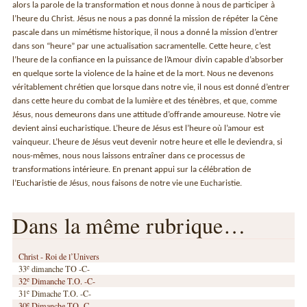
alors la parole de la transformation et nous donne à nous de participer à
l’heure du Christ. Jésus ne nous a pas donné la mission de répéter la Cène
pascale dans un mimétisme historique, il nous a donné la mission d’entrer
dans son “heure” par une actualisation sacramentelle. Cette heure, c’est
l’heure de la confiance en la puissance de l’Amour divin capable d’absorber
en quelque sorte la violence de la haine et de la mort. Nous ne devenons
véritablement chrétien que lorsque dans notre vie, il nous est donné d’entrer
dans cette heure du combat de la lumière et des ténèbres, et que, comme
Jésus, nous demeurons dans une attitude d’offrande amoureuse. Notre vie
devient ainsi eucharistique. L’heure de Jésus est l’heure où l’amour est
vainqueur. L’heure de Jésus veut devenir notre heure et elle le deviendra, si
nous-mêmes, nous nous laissons entraîner dans ce processus de
transformations intérieure. En prenant appui sur la célébration de
l’Eucharistie de Jésus, nous faisons de notre vie une Eucharistie.
Dans la même rubrique…
Christ - Roi de l’Univers
e
33
dimanche TO -C-
e
32
Dimanche T.O. -C-
e
31
Dimache T.O. -C-
e
30
Dimanche TO -C-