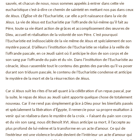
sauvés, et chacun de nous, nous sommes appelés à entrer dans cette vie
eucharistique c’est-à-dire ce chemin de sainteté en mettant nos pas dans ceux
de Jésus. L’Église vit de l’Eucharistie, car elle a prit naissance dans la vie de
Jésus. La vie de Jésus est Eucharistie par l’offrande de lui-même qu’il fait au
Père, toute sa vie étant action de grâces et accomplissement des œuvres de
Dieu, accueil et réalisation de la volonté de son Père. C’est pourquoi
l’Eucharistie est indissociable de la vie même de Jésus et spécialement de son
mystère pascal. D’ailleurs l’institution de l’Eucharistie se réalise à la veille de
l’offrande pascale, en ce Jeudi saint où il anticipe le don de son corps et de
son sang par l’offrande du pain et du vin. Dans l’institution de l’Eucharistie au
cénacle, Jésus rassemble tout le contenu des gestes des paroles qu’il va poser
durant son triduum pascale, le contenu de l’Eucharistie condense et anticipe
le mystère de la mort et de la résurrection de Jésus.
Car si Jésus suit les rites d’Israël quant à la célébration d’un repas pascal, par
la suite, le repas de Jésus au Jeudi saint apporte quelque chose de totalement
nouveau. Car il ne rend pas simplement grâce à Dieu pour les bienfaits passés
et spécialement la libération d’Égypte, il remercie pour sa propre exaltation à
venir qui se réalisera dans le mystère de la croix. « Faisant du pain son corps
et du vin son sang, nous dit Benoît XVI, Jésus anticipe sa mort, il l’accepte au
plus profond de lui-même et la transforme en un acte d’amour. Ce qui de
l’extérieur est une violence brutale devient de l’intérieur un acte d’amour qui