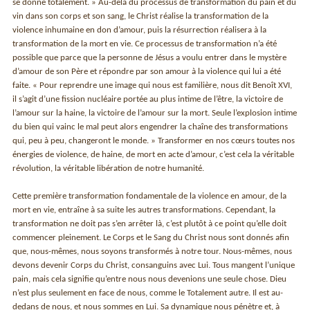
se donne totalement. » Au-delà du processus de transformation du pain et du
vin dans son corps et son sang, le Christ réalise la transformation de la
violence inhumaine en don d’amour, puis la résurrection réalisera à la
transformation de la mort en vie. Ce processus de transformation n’a été
possible que parce que la personne de Jésus a voulu entrer dans le mystère
d’amour de son Père et répondre par son amour à la violence qui lui a été
faite. « Pour reprendre une image qui nous est familière, nous dit Benoît XVI,
il s’agit d’une fission nucléaire portée au plus intime de l’être, la victoire de
l’amour sur la haine, la victoire de l’amour sur la mort. Seule l’explosion intime
du bien qui vainc le mal peut alors engendrer la chaîne des transformations
qui, peu à peu, changeront le monde. » Transformer en nos cœurs toutes nos
énergies de violence, de haine, de mort en acte d’amour, c’est cela la véritable
révolution, la véritable libération de notre humanité.
Cette première transformation fondamentale de la violence en amour, de la
mort en vie, entraîne à sa suite les autres transformations. Cependant, la
transformation ne doit pas s’en arrêter là, c’est plutôt à ce point qu’elle doit
commencer pleinement. Le Corps et le Sang du Christ nous sont donnés afin
que, nous-mêmes, nous soyons transformés à notre tour. Nous-mêmes, nous
devons devenir Corps du Christ, consanguins avec Lui. Tous mangent l’unique
pain, mais cela signifie qu’entre nous nous devenions une seule chose. Dieu
n’est plus seulement en face de nous, comme le Totalement autre. Il est au-
dedans de nous, et nous sommes en Lui. Sa dynamique nous pénètre et, à