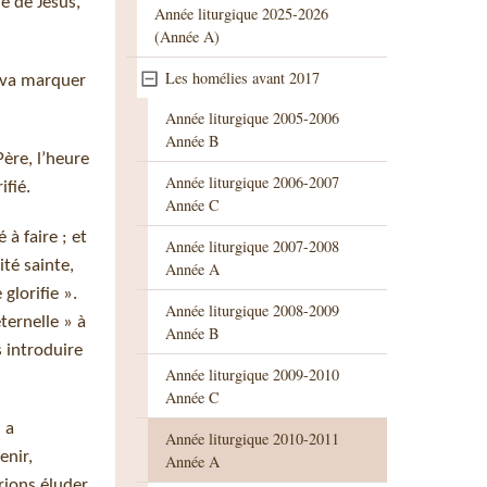
e de Jésus,
Année liturgique 2025-2026
(Année A)
Les homélies avant 2017
t va marquer
Année liturgique 2005-2006
Année B
Père, l’heure
Année liturgique 2006-2007
ifié.
Année C
à faire ; et
Année liturgique 2007-2008
té sainte,
Année A
 glorifie ».
Année liturgique 2008-2009
ternelle » à
Année B
s introduire
Année liturgique 2009-2010
Année C
 a
Année liturgique 2010-2011
enir,
Année A
rrions éluder