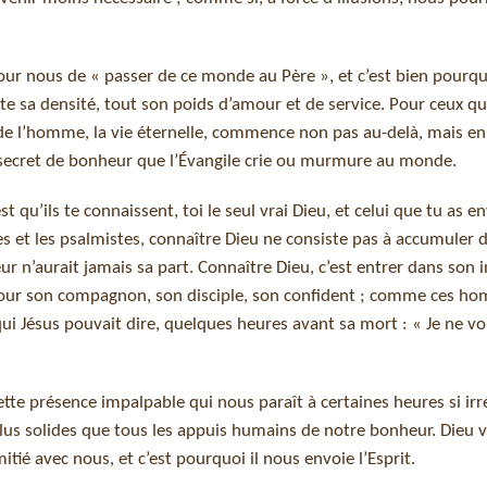
our nous de « passer de ce monde au Père », et c’est bien pourquo
te sa densité, tout son poids d’amour et de service. Pour ceux qu
et de l’homme, la vie éternelle, commence non pas au-delà, mais en
nd secret de bonheur que l’Évangile crie ou murmure au monde.
est qu’ils te connaissent, toi le seul vrai Dieu, et celui que tu as e
s et les psalmistes, connaître Dieu ne consiste pas à accumuler 
n’aurait jamais sa part. Connaître Dieu, c’est entrer dans son i
ès jour son compagnon, son disciple, son confident ; comme ces h
 qui Jésus pouvait dire, quelques heures avant sa mort : « Je ne v
cette présence impalpable qui nous paraît à certaines heures si irr
t plus solides que tous les appuis humains de notre bonheur. Dieu v
tié avec nous, et c’est pourquoi il nous envoie l’Esprit.