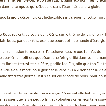
, et même, semble-t-il, le don de l’Esprit Saint aux hommes. L’heur
ans le temps et qui débouche dans l’éternité, dans la gloire.
t que la mort désormais est inéluctable ; mais pour lui cette mor
Jésus revient, au cours de la Cène, sur le thème de la gloire : « 
Mais Jésus, par deux fois, explique pourquoi il demande d’être glor
iner sa mission terrestre : « J’ai achevé l’œuvre que tu m’as donné 
Le deuxième motif est que Jésus, une fois glorifié dans son humani
 limites terrestres : « Père, glorifie ton Fils, afin que ton Fils te
u-delà de la mort, pour glorifier le Père ? - En « donnant la vie é
mandant d’être glorifié, Jésus se soucie encore de nous, pour nou
’en avait fait le centre de son message ? Souvent elle fait peur ; on
s joies que la vie peut offrir, et volontiers on en écarte le souv
 devenir moins nécessaire ; comme si, à force d’illusions, nous pou