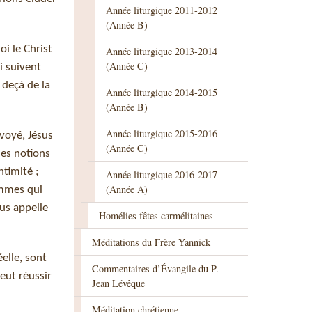
Année liturgique 2011-2012
(Année B)
i le Christ
Année liturgique 2013-2014
(Année C)
i suivent
 deçà de la
Année liturgique 2014-2015
(Année B)
Année liturgique 2015-2016
nvoyé, Jésus
(Année C)
des notions
ntimité ;
Année liturgique 2016-2017
(Année A)
ommes qui
ous appelle
Homélies fêtes carmélitaines
Méditations du Frère Yannick
éelle, sont
Commentaires d’Évangile du P.
eut réussir
Jean Lévêque
Méditation chrétienne