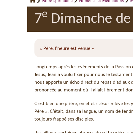
Notre spiritualité
Homélies et Méditations
M
e
7
Dimanche de 
« Père, l’heure est venue »
Longtemps après les événements de la Passion et
Jésus, Jean a voulu fixer pour nous le testament s
nous apporte un écho direct du repas d’adieux du
prononcée au moment où il allait librement don
C’est bien une prière, en effet : Jésus « lève les 
Père ». C’était, dans sa langue, un nom de tendres
toujours frappé ses disciples.
Par ailleurs certaines phrases de cette prière r