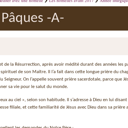
éditer avec une homélie
Les homélies avant 2017
Année liturgiq
Pâques -A-
 de la Résurrection, après avoir médité durant des années les p
pirituel de son Maître. Il l’a fait dans cette longue prière du cha
 Seigneur. On l’appelle souvent prière sacerdotale, parce que Jés
ner sa vie pour le salut du monde.
yeux au ciel », selon son habitude. Il s’adresse à Dieu en lui disant
se filiale, et cette familiarité de Jésus avec Dieu dans sa prière 
appellent les demandes du Notre Père :