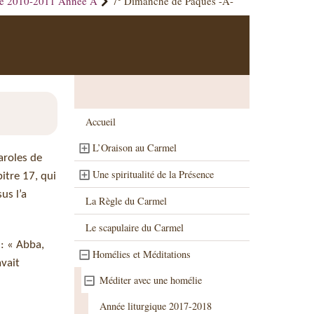
ue 2010-2011 Année A
7
Dimanche de Pâques -A-
Accueil
L’Oraison au Carmel
aroles de
Une spiritualité de la Présence
pitre 17, qui
us l’a
La Règle du Carmel
Le scapulaire du Carmel
 : « Abba,
Homélies et Méditations
avait
Méditer avec une homélie
Année liturgique 2017-2018