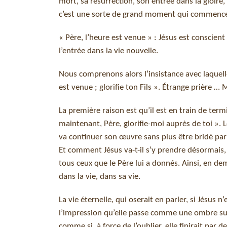
mort, sa résurrection, son entrée dans la gloire
c’est une sorte de grand moment qui commence d
« Père, l’heure est venue » : Jésus est conscien
l’entrée dans la vie nouvelle.
Nous comprenons alors l’insistance avec laquelle 
est venue ; glorifie ton Fils ». Étrange prière … 
La première raison est qu’il est en train de term
maintenant, Père, glorifie-moi auprès de toi ». 
va continuer son œuvre sans plus être bridé par les
Et comment Jésus va-t-il s’y prendre désormais, a
tous ceux que le Père lui a donnés. Ainsi, en de
dans la vie, dans sa vie.
La vie éternelle, qui oserait en parler, si Jésus n
l’impression qu’elle passe comme une ombre sur le
comme si, à force de l’oublier, elle finirait par