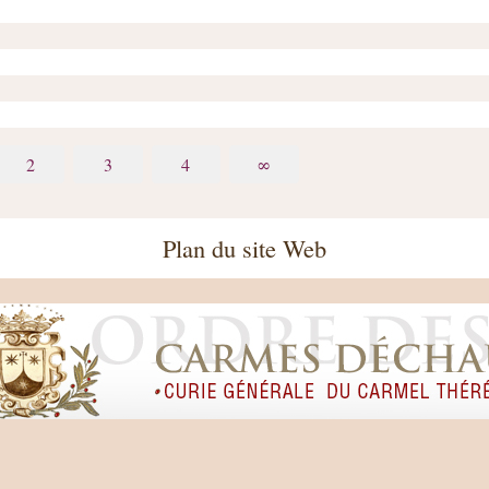
2
3
4
∞
Plan du site Web