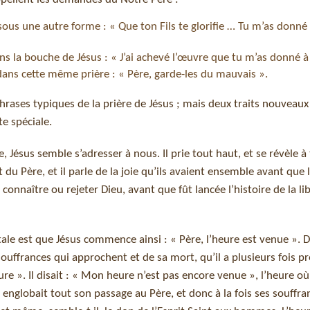
 sous une autre forme : « Que ton Fils te glorifie … Tu m’as donné
ans la bouche de Jésus : « J’ai achevé l’œuvre que tu m’as donné à 
 dans cette même prière : « Père, garde-les du mauvais ».
hrases typiques de la prière de Jésus ; mais deux traits nouveau
te spéciale.
 Jésus semble s’adresser à nous. Il prie tout haut, et se révèle à 
 du Père, et il parle de la joie qu’ils avaient ensemble avant que
naître ou rejeter Dieu, avant que fût lancée l’histoire de la lib
tale est que Jésus commence ainsi : « Père, l’heure est venue ». D
uffrances qui approchent et de sa mort, qu’il a plusieurs fois pr
ure ». Il disait : « Mon heure n’est pas encore venue », l’heure où 
 englobait tout son passage au Père, et donc à la fois ses souffra