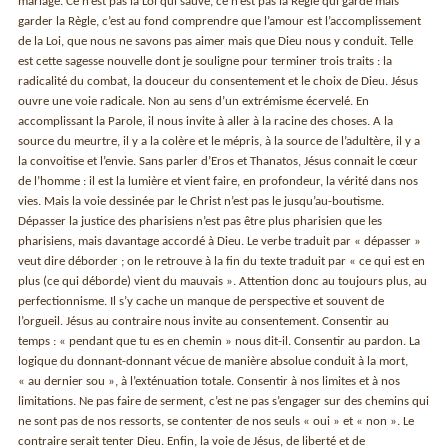
mariage. Ce n’est pas la Loi qui sauve, ce n’est pas la Règle qui garde mais
garder la Règle, c’est au fond comprendre que l’amour est l’accomplissement
de la Loi, que nous ne savons pas aimer mais que Dieu nous y conduit. Telle
est cette sagesse nouvelle dont je souligne pour terminer trois traits : la
radicalité du combat, la douceur du consentement et le choix de Dieu. Jésus
ouvre une voie radicale. Non au sens d’un extrémisme écervelé. En
accomplissant la Parole, il nous invite à aller à la racine des choses. A la
source du meurtre, il y a la colère et le mépris, à la source de l’adultère, il y a
la convoitise et l’envie. Sans parler d’Eros et Thanatos, Jésus connait le cœur
de l’homme : il est la lumière et vient faire, en profondeur, la vérité dans nos
vies. Mais la voie dessinée par le Christ n’est pas le jusqu’au-boutisme.
Dépasser la justice des pharisiens n’est pas être plus pharisien que les
pharisiens, mais davantage accordé à Dieu. Le verbe traduit par « dépasser »
veut dire déborder ; on le retrouve à la fin du texte traduit par « ce qui est en
plus (ce qui déborde) vient du mauvais ». Attention donc au toujours plus, au
perfectionnisme. Il s’y cache un manque de perspective et souvent de
l’orgueil. Jésus au contraire nous invite au consentement. Consentir au
temps : « pendant que tu es en chemin » nous dit-il. Consentir au pardon. La
logique du donnant-donnant vécue de manière absolue conduit à la mort,
« au dernier sou », à l’exténuation totale. Consentir à nos limites et à nos
limitations. Ne pas faire de serment, c’est ne pas s’engager sur des chemins qui
ne sont pas de nos ressorts, se contenter de nos seuls « oui » et « non ». Le
contraire serait tenter Dieu. Enfin, la voie de Jésus, de liberté et de