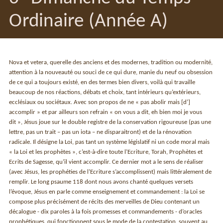
Ordinaire (Année A)
Nova et vetera, querelle des anciens et des modernes, tradition ou modernité,
attention à la nouveauté ou souci de ce qui dure, manie du neuf ou obsession
de ce qui a toujours existé, en des termes bien divers, voilà qui travaille
beaucoup de nos réactions, débats et choix, tant intérieurs qu’extérieurs,
ecclésiaux ou sociétaux. Avec son propos de ne « pas abolir mais [d’]
accomplir » et par ailleurs son refrain « on vous a dit, eh bien moi je vous
dit », Jésus joue sur le double registre de la conservation rigoureuse (pas une
lettre, pas un trait – pas un iota – ne disparaitront) et de la rénovation
radicale. Il désigne la Loi, pas tant un système législatif ni un code moral mais
« la Loi et les prophètes », c’est-à-dire toute l’Ecriture, Torah, Prophètes et
Ecrits de Sagesse, qu’il vient accomplir. Ce dernier mot a le sens de réaliser
(avec Jésus, les prophéties de l’Ecriture s’accomplissent) mais littéralement de
remplir. Le long psaume 118 dont nous avons chanté quelques versets
l’évoque, Jésus en parle comme enseignement et commandement : la Loi se
compose plus précisément de récits des merveilles de Dieu contenant un
décalogue - dix paroles à la fois promesses et commandements - d’oracles
prophétiques, qui fonctionnent sous le mode de la contestation, souvent au