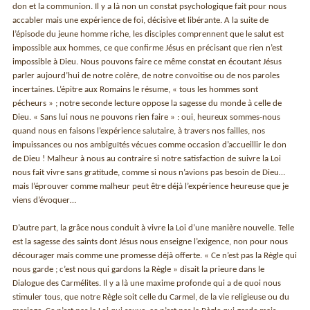
don et la communion. Il y a là non un constat psychologique fait pour nous
accabler mais une expérience de foi, décisive et libérante. A la suite de
l’épisode du jeune homme riche, les disciples comprennent que le salut est
impossible aux hommes, ce que confirme Jésus en précisant que rien n’est
impossible à Dieu. Nous pouvons faire ce même constat en écoutant Jésus
parler aujourd’hui de notre colère, de notre convoitise ou de nos paroles
incertaines. L’épitre aux Romains le résume, « tous les hommes sont
pécheurs » ; notre seconde lecture oppose la sagesse du monde à celle de
Dieu. « Sans lui nous ne pouvons rien faire » : oui, heureux sommes-nous
quand nous en faisons l’expérience salutaire, à travers nos failles, nos
impuissances ou nos ambiguïtés vécues comme occasion d’accueillir le don
de Dieu ! Malheur à nous au contraire si notre satisfaction de suivre la Loi
nous fait vivre sans gratitude, comme si nous n’avions pas besoin de Dieu…
mais l’éprouver comme malheur peut être déjà l’expérience heureuse que je
viens d’évoquer…
D’autre part, la grâce nous conduit à vivre la Loi d’une manière nouvelle. Telle
est la sagesse des saints dont Jésus nous enseigne l’exigence, non pour nous
décourager mais comme une promesse déjà offerte. « Ce n’est pas la Règle qui
nous garde ; c’est nous qui gardons la Règle » disait la prieure dans le
Dialogue des Carmélites. Il y a là une maxime profonde qui a de quoi nous
stimuler tous, que notre Règle soit celle du Carmel, de la vie religieuse ou du