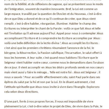
nom de la fidélité, et de réflexions de sagesse, qui se présentent sous le mode
de l’intégration, souvent de manière innovante. Bref, la Loi est comme un
large espace, travaillé par la question de l’Ancien et du Nouveau, c’est-à-dire
de ce que Dieu a donné et de ce qu’il continue de créer, que Jésus vient
remplir, c’est-à-dire habiter, réorganiser, illuminer. Habiter le champ des
Ecritures ou interpréter le chant de la Parole : voilà ce que fait Jésus et telle
est l’invitation qu’il adresse aujourd’hui. Appel pour nous à contempler Jésus
accomplissant l’Ecriture et à comprendre les Ecriture accomplies par Jésus :
voilà une belle définition de la lectio divina ! Jésus accomplit les Ecritures :
c’est ainsi que les premiers chrétiens résumaient l’annonce de la foi, le
kérygme, la Résurrection, la Passion salvifique, l’Incarnation, le salut offert à
tous les hommes. A leur suite, c’est quand nous habitons l’Ecriture que le
Seigneur vient habiter notre cœur, comme nous le demandions dans l’oraison
de ce jour. Il vient accomplir en Jésus les désirs profonds semés en nos cœurs
mais vient aussi y faire le ménage… Telle est notre foi : Jésus est Seigneur ; il
nous a sauvés ! Pour accueillir effectivement cela, saint Paul parle dans ses
épitres du salut par la foi et non par la Loi. En le disant autrement, c’est
l’attitude spirituelle que Jésus nous invite à vivre dans l’évangile. Explorons
cela selon deux directions.
D’une part, livrés à nos propres forces, il nous est impossible de vivre
pleinement la Loi, c’est-à-dire selon le projet de Dieu, de vivre dans la Paix, le